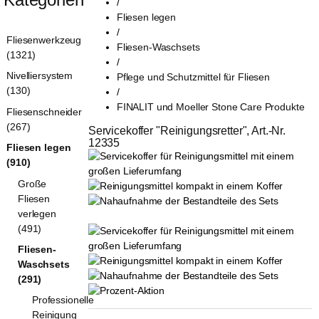
/
Fliesen legen
/
Fliesenwerkzeug
Fliesen-Waschsets
(1321)
/
Nivelliersystem
Pflege und Schutzmittel für Fliesen
(130)
/
FINALIT und Moeller Stone Care Produkte
Fliesenschneider
(267)
Servicekoffer "Reinigungsretter", Art.-Nr. 
12335
Fliesen legen
(910)
Große
Fliesen
verlegen
(491)
Fliesen-
Waschsets
(291)
Professionelle
Reinigung