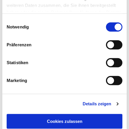
weiteren Daten zusammen, die Sie ihnen bereitgestellt
haben oder die sie im Rahmen Ihrer Nutzung der Dienste
gesammelt haben.
Einwilligungsauswahl
Notwendig
Arbeitshandschuhe Nitril Gr. 10 (XL), Art.-Nr. 
12446
Präferenzen
EUR
3,99
Exkl. MwSt
*
EUR
4,75
Inkl. MwSt
*
Statistiken
Marketing
Fliesenschwamm, 18 x 11 x 6 cm Art.-Nr. 
10234
Details zeigen
EUR
1,39
Exkl. MwSt
*
EUR
1,65
Inkl. MwSt
*
Cookies zulassen