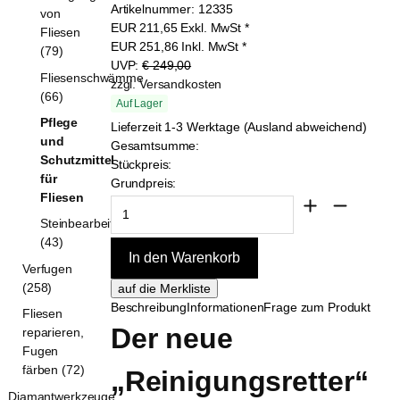
Artikelnummer:
12335
von
EUR
211,65
Exkl. MwSt
*
Fliesen
EUR
251,86
Inkl. MwSt
*
(79)
UVP:
€ 249,00
Fliesenschwämme
zzgl. Versandkosten
(66)
Auf Lager
Pflege
Lieferzeit 1-3 Werktage (Ausland abweichend)
und
Gesamtsumme:
Schutzmittel
Stückpreis:
für
Grundpreis:
Fliesen
Steinbearbeitung
(43)
Verfugen
(258)
Beschreibung
Informationen
Frage zum Produkt
Fliesen
Der neue 
reparieren,
Fugen
färben (72)
„Reinigungsretter“ 
Diamantwerkzeuge