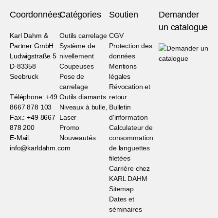
Coordonnées
Catégories
Soutien
Demander
un catalogue
Karl Dahm &
Outils carrelage
CGV
Partner GmbH
Système de
Protection des
Ludwigstraße 5
nivellement
données
D-83358
Coupeuses
Mentions
Seebruck
Pose de
légales
carrelage
Révocation et
Téléphone: +49
Outils diamants
retour
8667 878 103
Niveaux à bulle,
Bulletin
Fax.: +49 8667
Laser
d'information
878 200
Promo
Calculateur de
E-Mail:
Nouveautés
consommation
info@karldahm.com
de languettes
filetées
Carrière chez
KARL DAHM
Sitemap
Dates et
séminaires