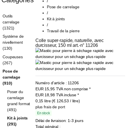
/
Pose de carrelage
/
Outils
Kit à joints
carrelage
/
(1321)
Travail de la pierre
Système de
Colle super-rapide, naturelle, avec 
nivellement
durcisseur, 150 ml art.-n° 11206
(130)
Coupeuses
(267)
Pose de
carrelage
Numéro d'article :
11206
(910)
EUR
15,95
TVA non comprise
*
Poser du
EUR
18,98
TVA incluse
*
carrelage
0,15 litre (€ 126,53 / litre)
grand format
plus frais de port
(491)
En stock
Kit à joints
Délai de livraison: 1-3 jours
(291)
Total général :