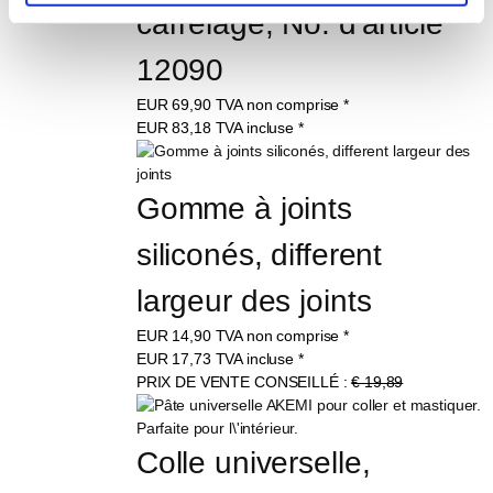
carrelage, No. d'article 
12090
EUR
69,90
TVA non comprise
*
EUR
83,18
TVA incluse
*
Gomme à joints 
siliconés, different 
largeur des joints
EUR
14,90
TVA non comprise
*
EUR
17,73
TVA incluse
*
PRIX DE VENTE CONSEILLÉ :
€ 19,89
Colle universelle, 