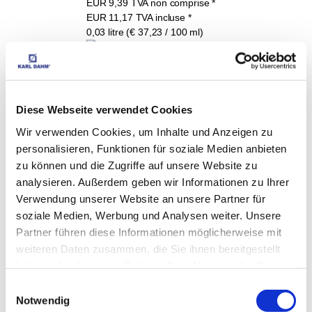
EUR
9,39
TVA non comprise
*
EUR
11,17
TVA incluse
*
0,03 litre (€ 37,23 / 100 ml)
Mastic épais, naturel, 
Diese Webseite verwendet Cookies
avec durcisseur art.-n° 
Wir verwenden Cookies, um Inhalte und Anzeigen zu
personalisieren, Funktionen für soziale Medien anbieten
11210
zu können und die Zugriffe auf unsere Website zu
EUR
15,90
TVA non comprise
*
analysieren. Außerdem geben wir Informationen zu Ihrer
EUR
18,92
TVA incluse
*
Verwendung unserer Website an unsere Partner für
0,15 litre (€ 126,13 / litre)
soziale Medien, Werbung und Analysen weiter. Unsere
Partner führen diese Informationen möglicherweise mit
weiteren Daten zusammen, die Sie ihnen bereitgestellt
haben oder die sie im Rahmen Ihrer Nutzung der Dienste
Colorants pour colles à 
gesammelt haben.
Einwilligungsauswahl
base de polyester et 
Notwendig