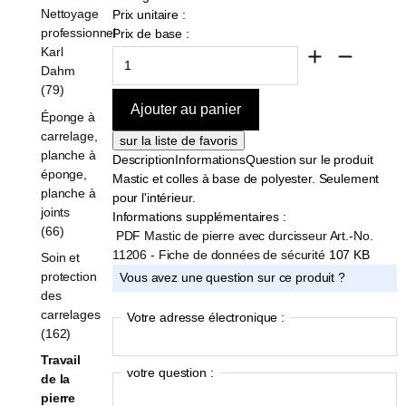
Nettoyage
Prix unitaire :
professionnel
Prix de base :
Karl
Dahm
(79)
Éponge à
carrelage,
planche à
Description
Informations
Question sur le produit
éponge,
Mastic et colles à base de polyester. Seulement
planche à
pour l'intérieur.
joints
Informations supplémentaires :
(66)
PDF Mastic de pierre avec durcisseur Art.-No.
11206 - Fiche de données de sécurité
107 KB
Soin et
protection
Vous avez une question sur ce produit ?
des
carrelages
Votre adresse électronique :
(162)
Travail
votre question :
de la
pierre