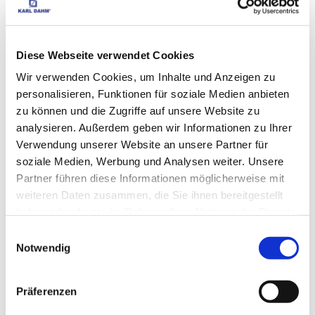
Agents de soins et de protection
Joint stainer Dahm
Diese Webseite verwendet Cookies
Traitement et entretien de la pierre
Wir verwenden Cookies, um Inhalte und Anzeigen zu
personalisieren, Funktionen für soziale Medien anbieten
Nettoyage professionnel
zu können und die Zugriffe auf unsere Website zu
analysieren. Außerdem geben wir Informationen zu Ihrer
Agitateurs
Verwendung unserer Website an unsere Partner für
soziale Medien, Werbung und Analysen weiter. Unsere
Agitateurs et mélangeurs
Partner führen diese Informationen möglicherweise mit
Shaker
weiteren Daten zusammen, die Sie ihnen bereitgestellt
haben oder die sie im Rahmen Ihrer Nutzung der Dienste
Appareils de levage par aspiration et outils de
gesammelt haben.
Einwilligungsauswahl
pose
Notwendig
Machines à couper la pierre, coupeuses à eau
Präferenzen
Outils électriques