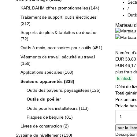
Sect
KARL DAHM offres promotionnelles (144)
/
Outil
Traitement de support, outils électriques
(312)
Marteau de
Supports de plots & tablettes de douche
(72)
Outils à main, accessoires pour outils (451)
Numéro d'ar
Vêtements de travail, sécurité au travail
EUR
38,8
(159)
EUR
46,1
plus frais d
Applications spéciales (168)
En stock
Secteurs apparentés (338)
Délai de liv
Outils des paveurs, paysagistees (126)
Total généra
Outils du poêlier
Prix unitaire
Prix de bas
Outils pour les installateurs (113)
Plaques de béquille (81)
Livres de construction (2)
Description
Système de nivellement (130)