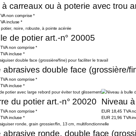
 à carreaux ou à poterie avec trou a
VA non comprise
*
VA incluse
*
lle de potier art.-n° 20005
5
TVA non comprise
*
1
TVA incluse
*
e abrasives double face (grossière/fi
5
TVA non comprise
*
5
TVA incluse
*
re du potier art.-n° 20020
Niveau à 
0
TVA non comprise
*
EUR
18,45
TVA n
8
TVA incluse
*
EUR
21,96
TVA in
e abrasive ronde, double face (grossi