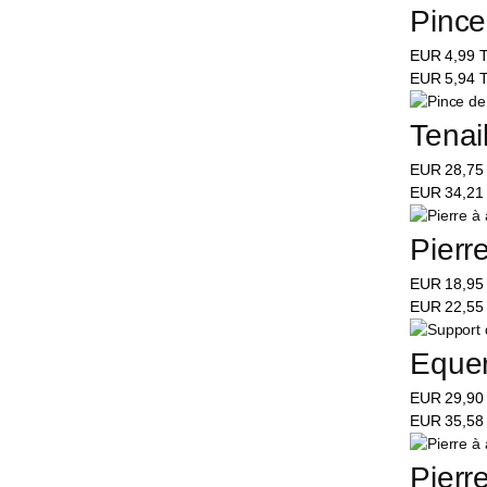
Pince
EUR
4,99
T
EUR
5,94
T
Tenai
EUR
28,7
EUR
34,2
Pierr
EUR
18,9
EUR
22,5
Equer
EUR
29,9
EUR
35,5
Pierr