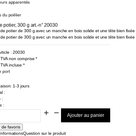
eurs apparentés
s du poêlier
 potier, 300 g art.-n° 20030
ticle :
20030
0
TVA non comprise
*
7
TVA incluse
*
e port
raison: 1-3 jours
l :
 :
e :
Informations
Question sur le produit