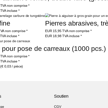
5
TVA non comprise
*
7
TVA incluse
*
fine
Pierres abrasives, t
VA non comprise
*
EUR
15,95
TVA non comprise
*
TVA incluse
*
EUR
18,98
TVA incluse
*
 pour pose de carreaux (1000 pcs.) 
9
TVA non comprise
*
9
TVA incluse
*
(€ 0,03 / pièce)
s
Soutien
age
CGV