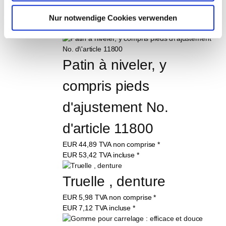
d'article 10947
EUR
36,40
TVA non comprise
*
Nur notwendige Cookies verwenden
EUR
43,32
TVA incluse
*
Patin à niveler, y 
compris pieds 
d'ajustement No. 
d'article 11800
EUR
44,89
TVA non comprise
*
EUR
53,42
TVA incluse
*
Truelle , denture
EUR
5,98
TVA non comprise
*
EUR
7,12
TVA incluse
*