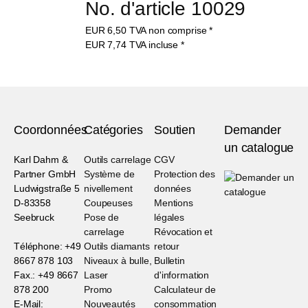
No. d'article 10029
EUR
6,50
TVA non comprise
*
EUR
7,74
TVA incluse
*
Coordonnées
Catégories
Soutien
Demander
un catalogue
Karl Dahm &
Outils carrelage
CGV
Partner GmbH
Système de
Protection des
Ludwigstraße 5
nivellement
données
D-83358
Coupeuses
Mentions
Seebruck
Pose de
légales
carrelage
Révocation et
Téléphone: +49
Outils diamants
retour
8667 878 103
Niveaux à bulle,
Bulletin
Fax.: +49 8667
Laser
d'information
878 200
Promo
Calculateur de
E-Mail:
Nouveautés
consommation