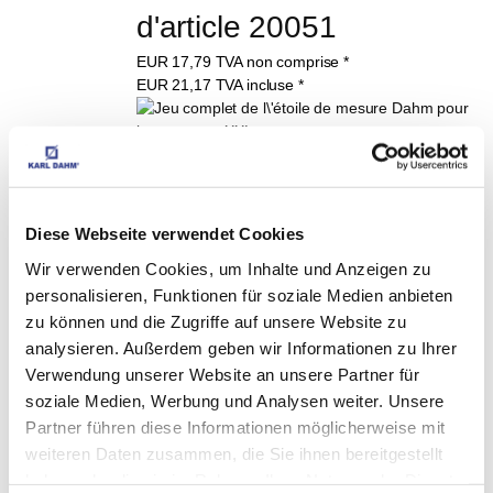
d'article 20051
EUR
17,79
TVA non comprise
*
EUR
21,17
TVA incluse
*
Étoile de mesure 
Dahm® pour carreaux 
Diese Webseite verwendet Cookies
XXL Art. 16030
Wir verwenden Cookies, um Inhalte und Anzeigen zu
EUR
174,98
TVA non comprise
*
personalisieren, Funktionen für soziale Medien anbieten
EUR
208,23
TVA incluse
*
zu können und die Zugriffe auf unsere Website zu
analysieren. Außerdem geben wir Informationen zu Ihrer
Niveaux à bulles d'air en 
Verwendung unserer Website an unsere Partner für
soziale Medien, Werbung und Analysen weiter. Unsere
alu, 40 cm No. d'article 
Partner führen diese Informationen möglicherweise mit
weiteren Daten zusammen, die Sie ihnen bereitgestellt
10040
haben oder die sie im Rahmen Ihrer Nutzung der Dienste