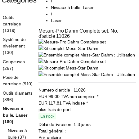
/
Niveaux à bulle, Laser
/
Outils
Laser
carrelage
(1319)
Mesure-Pro Dahm Complete set, No. 
d'article 11026
Système de
nivellement
(130)
Coupeuses
(267)
Pose de
carrelage (910)
Numéro d'article :
11026
Outils diamants
EUR
99,00
TVA non comprise
*
(396)
EUR
117,81
TVA incluse
*
Niveaux à
plus frais de port
bulle, Laser
En stock
(160)
Délai de livraison: 1-3 jours
Niveaux à
Total général :
bulle (37)
Prix unitaire :