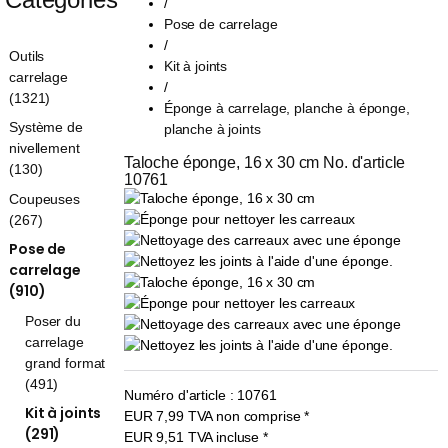
/
Pose de carrelage
/
Outils
Kit à joints
carrelage
/
(1321)
Éponge à carrelage, planche à éponge,
Système de
planche à joints
nivellement
Taloche éponge, 16 x 30 cm No. d'article 
(130)
10761
Coupeuses
(267)
Pose de
carrelage
(910)
Poser du
carrelage
grand format
(491)
Numéro d'article :
10761
Kit à joints
EUR
7,99
TVA non comprise
*
(291)
EUR
9,51
TVA incluse
*