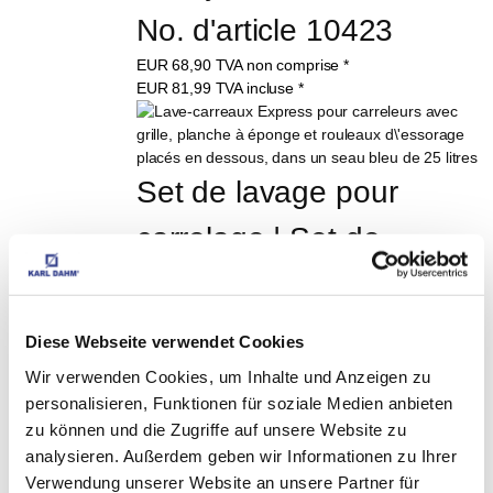
No. d'article 10423
EUR
68,90
TVA non comprise
*
EUR
81,99
TVA incluse
*
Set de lavage pour 
carrelage | Set de 
lavage avec roulettes en 
bas Art. n° 10427
Diese Webseite verwendet Cookies
EUR
57,50
TVA non comprise
*
Wir verwenden Cookies, um Inhalte und Anzeigen zu
EUR
68,43
TVA incluse
*
personalisieren, Funktionen für soziale Medien anbieten
zu können und die Zugriffe auf unsere Website zu
Kit à joints Express, 3 
analysieren. Außerdem geben wir Informationen zu Ihrer
Verwendung unserer Website an unsere Partner für
rouleaux No. d'article 