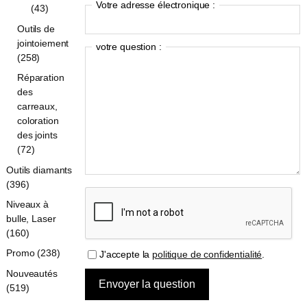
Votre adresse électronique :
(43)
Outils de
jointoiement
votre question :
(258)
Réparation
des
carreaux,
coloration
des joints
(72)
Outils diamants
(396)
Niveaux à
bulle, Laser
(160)
Promo (238)
J'accepte la
politique de confidentialité
.
Nouveautés
(519)