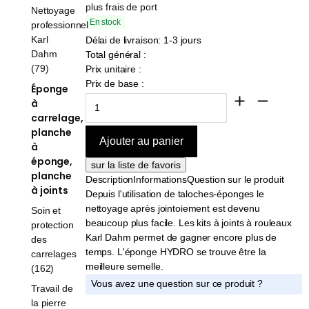
plus frais de port
Nettoyage
En stock
professionnel
Karl
Délai de livraison: 1-3 jours
Dahm
Total général :
(79)
Prix unitaire :
Prix de base :
Éponge
à
carrelage,
planche
à
éponge,
planche
Description
Informations
Question sur le produit
à joints
Depuis l'utilisation de taloches-éponges le
nettoyage après jointoiement est devenu
Soin et
beaucoup plus facile. Les kits à joints à rouleaux
protection
Karl Dahm permet de gagner encore plus de
des
temps. L'éponge HYDRO se trouve être la
carrelages
meilleure semelle.
(162)
Vous avez une question sur ce produit ?
Travail de
la pierre