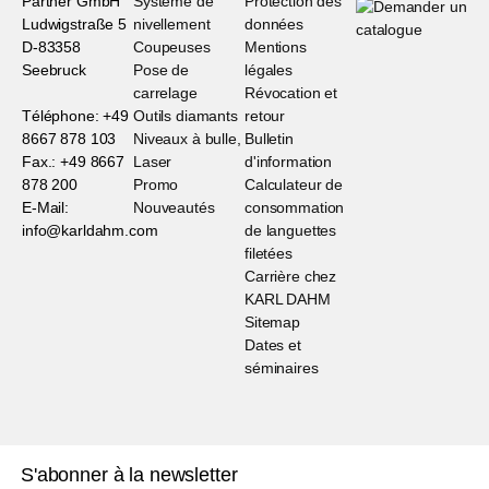
Partner GmbH
Système de
Protection des
Ludwigstraße 5
nivellement
données
D-83358
Coupeuses
Mentions
Seebruck
Pose de
légales
carrelage
Révocation et
Téléphone: +49
Outils diamants
retour
8667 878 103
Niveaux à bulle,
Bulletin
Fax.: +49 8667
Laser
d'information
878 200
Promo
Calculateur de
E-Mail:
Nouveautés
consommation
info@karldahm.com
de languettes
filetées
Carrière chez
KARL DAHM
Sitemap
Dates et
séminaires
S'abonner à la newsletter