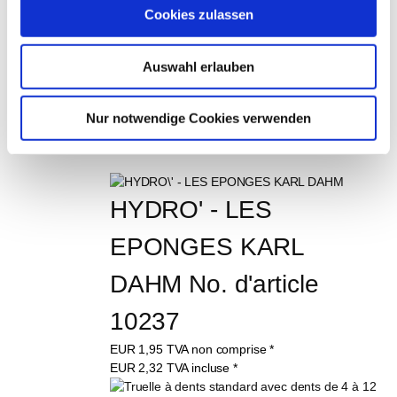
ARTICLE ONT 
Cookies zulassen
ÉGALEMENT 
ACHETÉ LES 
Auswahl erlauben
ARTICLES SUIVANTS 
Nur notwendige Cookies verwenden
:
HYDRO' - LES 
EPONGES KARL 
DAHM No. d'article 
10237
EUR
1,95
TVA non comprise
*
EUR
2,32
TVA incluse
*