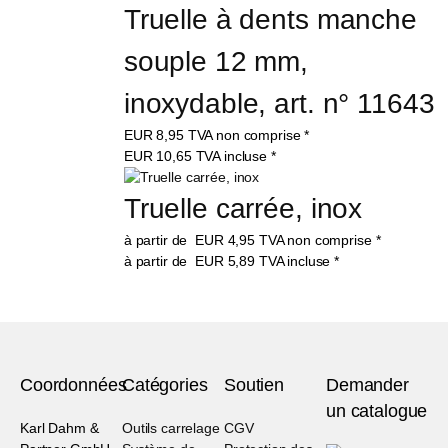
Truelle à dents manche 
souple 12 mm, 
inoxydable, art. n° 11643
EUR
8,95
TVA non comprise
*
EUR
10,65
TVA incluse
*
Truelle carrée, inox
à partir de
EUR
4,95
TVA non comprise
*
à partir de
EUR
5,89
TVA incluse
*
Coordonnées
Catégories
Soutien
Demander
un catalogue
Karl Dahm &
Outils carrelage
CGV