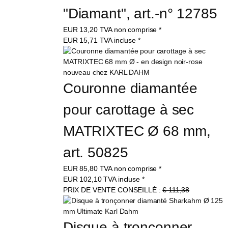
"Diamant", art.-n° 12785
EUR
13,20
TVA non comprise
*
EUR
15,71
TVA incluse
*
Couronne diamantée 
pour carottage à sec 
MATRIXTEC Ø 68 mm, 
art. 50825
EUR
85,80
TVA non comprise
*
EUR
102,10
TVA incluse
*
PRIX DE VENTE CONSEILLÉ :
€ 111,38
Disque à tronçonner 