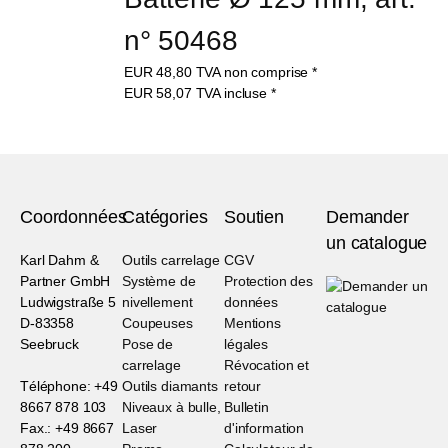
n° 50468
EUR
48,80
TVA non comprise
*
EUR
58,07
TVA incluse
*
Coordonnées
Catégories
Soutien
Demander
un catalogue
Karl Dahm &
Outils carrelage
CGV
Partner GmbH
Système de
Protection des
Ludwigstraße 5
nivellement
données
D-83358
Coupeuses
Mentions
Seebruck
Pose de
légales
carrelage
Révocation et
Téléphone: +49
Outils diamants
retour
8667 878 103
Niveaux à bulle,
Bulletin
Fax.: +49 8667
Laser
d'information