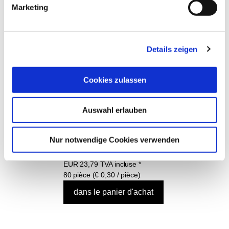
12075 Aide au dépoussiérage Douilles 
Marketing
82mm
EUR
29,95
TVA non comprise
*
Details zeigen
EUR
35,64
TVA incluse
*
Cookies zulassen
Auswahl erlauben
Gants jetables en nitrile taille M, 80 pces, art. 
12662
Nur notwendige Cookies verwenden
EUR
19,99
TVA non comprise
*
EUR
23,79
TVA incluse
*
80 pièce (€ 0,30 / pièce)