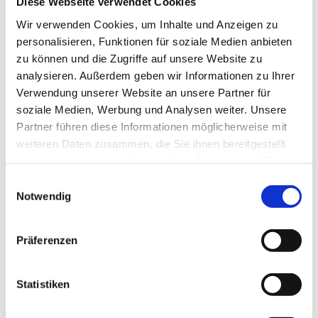
Diese Webseite verwendet Cookies
40253
Wir verwenden Cookies, um Inhalte und Anzeigen zu
EUR
79,90
TVA non comprise
*
personalisieren, Funktionen für soziale Medien anbieten
EUR
95,08
TVA incluse
*
zu können und die Zugriffe auf unsere Website zu
analysieren. Außerdem geben wir Informationen zu Ihrer
Verwendung unserer Website an unsere Partner für
soziale Medien, Werbung und Analysen weiter. Unsere
Partner führen diese Informationen möglicherweise mit
Aspirateur de sécurité classe L FLEX, No. 
weiteren Daten zusammen, die Sie ihnen bereitgestellt
haben oder die sie im Rahmen Ihrer Nutzung der Dienste
d'article 40559
gesammelt haben.
Einwilligungsauswahl
EUR
225,00
TVA non comprise
*
Notwendig
EUR
267,75
TVA incluse
*
Präferenzen
Statistiken
Dépoussiéreur Karl Dahm Universal art.-no. 