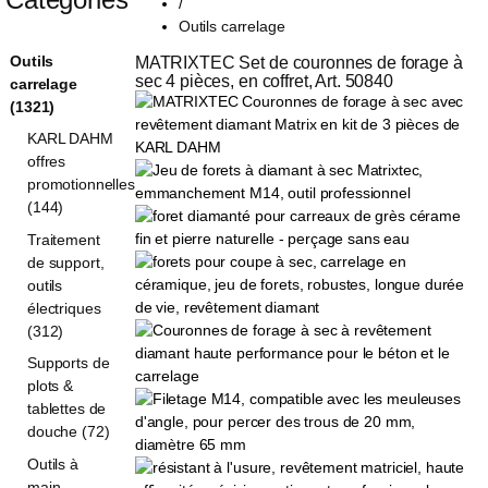
/
Outils carrelage
Outils
MATRIXTEC Set de couronnes de forage à 
sec 4 pièces, en coffret, Art. 50840
carrelage
(1321)
KARL DAHM
offres
promotionnelles
(144)
Traitement
de support,
outils
électriques
(312)
Supports de
plots &
tablettes de
douche (72)
Outils à
main,