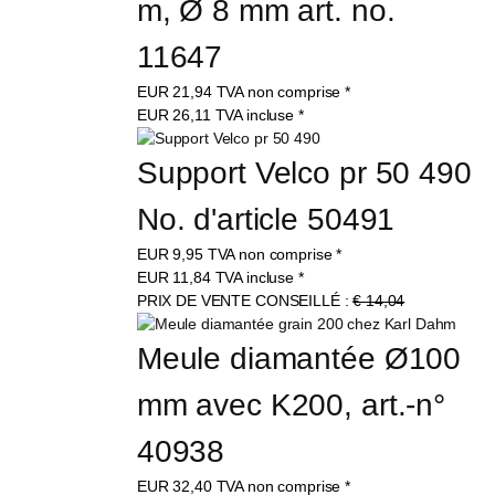
m, Ø 8 mm art. no. 
11647
EUR
21,94
TVA non comprise
*
EUR
26,11
TVA incluse
*
Support Velco pr 50 490 
No. d'article 50491
EUR
9,95
TVA non comprise
*
EUR
11,84
TVA incluse
*
PRIX DE VENTE CONSEILLÉ :
€ 14,04
Meule diamantée Ø100 
mm avec K200, art.-n° 
40938
EUR
32,40
TVA non comprise
*