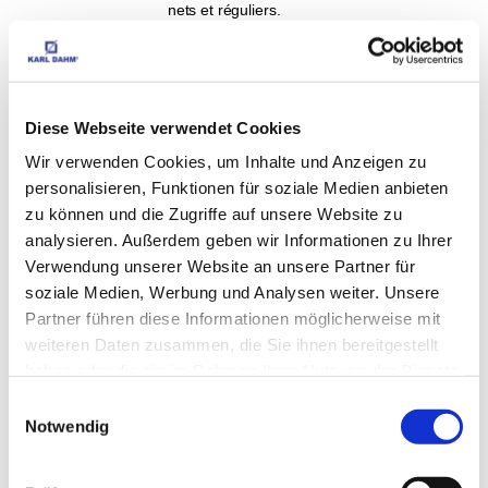
nets et réguliers.
Informations supplémentaires :
Fiche de données de sécurité de OTTOSEAL® S
100 Premium Sanitär-Silikon
286 KB
Vous avez une question sur ce produit ?
Diese Webseite verwendet Cookies
Wir verwenden Cookies, um Inhalte und Anzeigen zu
Votre adresse électronique :
personalisieren, Funktionen für soziale Medien anbieten
zu können und die Zugriffe auf unsere Website zu
votre question :
analysieren. Außerdem geben wir Informationen zu Ihrer
Verwendung unserer Website an unsere Partner für
soziale Medien, Werbung und Analysen weiter. Unsere
Partner führen diese Informationen möglicherweise mit
weiteren Daten zusammen, die Sie ihnen bereitgestellt
haben oder die sie im Rahmen Ihrer Nutzung der Dienste
gesammelt haben.
Einwilligungsauswahl
Notwendig