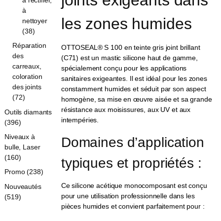
joints exigeants dans 
à
les zones humides
nettoyer
(38)
Réparation
OTTOSEAL® S 100 en teinte gris joint brillant
des
(C71) est un mastic silicone haut de gamme,
carreaux,
spécialement conçu pour les applications
coloration
sanitaires exigeantes. Il est idéal pour les zones
des joints
constamment humides et séduit par son aspect
(72)
homogène, sa mise en œuvre aisée et sa grande
résistance aux moisissures, aux UV et aux
Outils diamants
intempéries.
(396)
Niveaux à
Domaines d’application 
bulle, Laser
(160)
typiques et propriétés :
Promo (238)
Ce silicone acétique monocomposant est conçu
Nouveautés
pour une utilisation professionnelle dans les
(519)
pièces humides et convient parfaitement pour :