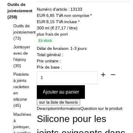
Outils de
Numéro d'article :
13133
jointoiement
EUR
6,85
TVA non comprise
*
(258)
EUR
8,15
TVA incluse
*
Outils de
300 ml (€ 27,17 / litre)
jointoiement
plus frais de port
(73)
En stock
Jointoyer
Délai de livraison: 1-3 jours
avec de
Total général :
l'époxy
Prix unitaire :
(30)
Prix de base :
Pistolets
à joints
raclettes
en
silicone
(45)
Description
Informations
Question sur le produit
Machines
Silicone pour les 
à
jointoyer,
à rectifier,