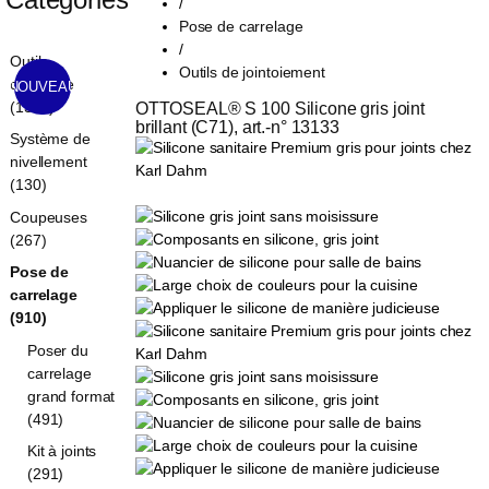
/
Pose de carrelage
/
Outils
Outils de jointoiement
carrelage
NOUVEAU
(1321)
OTTOSEAL® S 100 Silicone gris joint 
brillant (C71), art.-n° 13133
Système de
nivellement
(130)
Coupeuses
(267)
Pose de
carrelage
(910)
Poser du
carrelage
grand format
(491)
Kit à joints
(291)