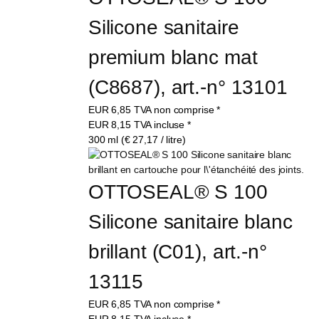
Silicone sanitaire 
premium blanc mat 
(C8687), art.-n° 13101
EUR
6,85
TVA non comprise
*
EUR
8,15
TVA incluse
*
300 ml (€ 27,17 / litre)
OTTOSEAL® S 100 
Silicone sanitaire blanc 
brillant (C01), art.-n° 
13115
EUR
6,85
TVA non comprise
*
EUR
8,15
TVA incluse
*