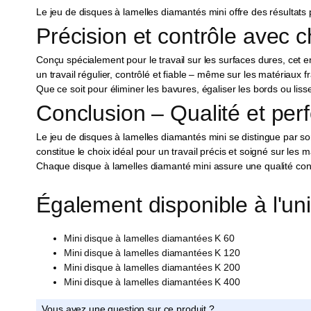
Le jeu de disques à lamelles diamantés mini offre des résultats p
Précision et contrôle avec
Conçu spécialement pour le travail sur les surfaces dures, cet
un travail régulier, contrôlé et fiable – même sur les matériaux fr
Que ce soit pour éliminer les bavures, égaliser les bords ou liss
Conclusion – Qualité et per
Le jeu de disques à lamelles diamantés mini se distingue par son 
constitue le choix idéal pour un travail précis et soigné sur les 
Chaque disque à lamelles diamanté mini assure une qualité const
Également disponible à l'uni
Mini disque à lamelles diamantées K 60
Mini disque à lamelles diamantées K 120
Mini disque à lamelles diamantées K 200
Mini disque à lamelles diamantées K 400
Vous avez une question sur ce produit ?