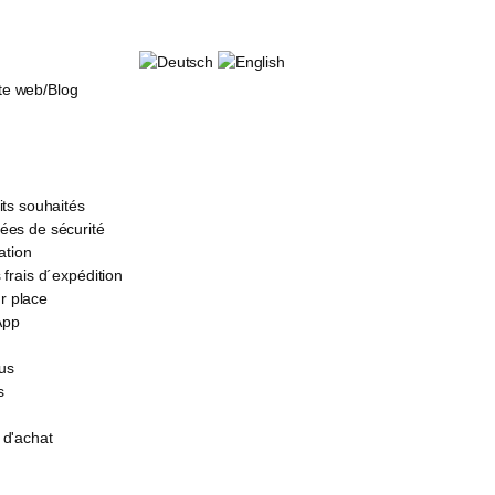
e web/Blog
its souhaités
ées de sécurité
ation
 frais d´expédition
 place
App
us
s
 d'achat