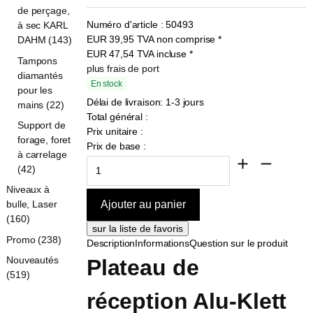
de perçage,
Numéro d'article :
50493
à sec KARL
EUR
39,95
TVA non comprise
*
DAHM (143)
EUR
47,54
TVA incluse
*
Tampons
plus frais de port
diamantés
En stock
pour les
Délai de livraison: 1-3 jours
mains (22)
Total général :
Support de
Prix unitaire :
forage, foret
Prix de base :
à carrelage
(42)
Niveaux à
bulle, Laser
(160)
Promo (238)
Description
Informations
Question sur le produit
Nouveautés
Plateau de 
(519)
réception Alu-Klett 