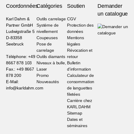
Coordonnées
Catégories
Soutien
Demander
un catalogue
Karl Dahm &
Outils carrelage
CGV
Partner GmbH
Système de
Protection des
Ludwigstraße 5
nivellement
données
D-83358
Coupeuses
Mentions
Seebruck
Pose de
légales
carrelage
Révocation et
Téléphone: +49
Outils diamants
retour
8667 878 103
Niveaux à bulle,
Bulletin
Fax.: +49 8667
Laser
d'information
878 200
Promo
Calculateur de
E-Mail:
Nouveautés
consommation
info@karldahm.com
de languettes
filetées
Carrière chez
KARL DAHM
Sitemap
Dates et
séminaires