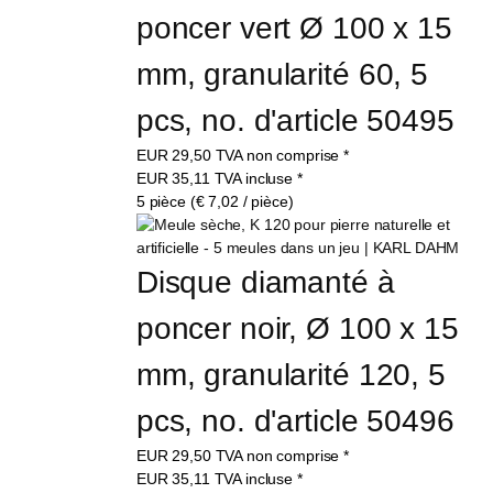
poncer vert Ø 100 x 15 
mm, granularité 60, 5 
pcs, no. d'article 50495
EUR
29,50
TVA non comprise
*
EUR
35,11
TVA incluse
*
5 pièce (€ 7,02 / pièce)
Disque diamanté à 
poncer noir, Ø 100 x 15 
mm, granularité 120, 5 
pcs, no. d'article 50496
EUR
29,50
TVA non comprise
*
EUR
35,11
TVA incluse
*