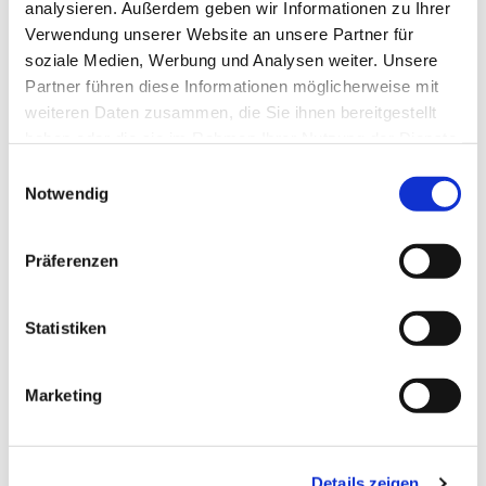
analysieren. Außerdem geben wir Informationen zu Ihrer
POURRAIENT 
Verwendung unserer Website an unsere Partner für
soziale Medien, Werbung und Analysen weiter. Unsere
ÉGALEMENT VOUS 
Partner führen diese Informationen möglicherweise mit
INTÉRESSER :
weiteren Daten zusammen, die Sie ihnen bereitgestellt
haben oder die sie im Rahmen Ihrer Nutzung der Dienste
gesammelt haben.
Einwilligungsauswahl
Notwendig
Meuleuse angulaire 
Präferenzen
professionnelle, art.-n° 
40253
Statistiken
EUR
79,90
TVA non comprise
*
EUR
95,08
TVA incluse
*
Marketing
Kit d'abrasifs, No. 
d'article 50724
Details zeigen