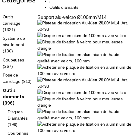
/
Outils diamants
Outils
Support alu-velcro Ø100mm/M14
carrelage
(1321)
Système de
nivellement
(130)
Coupeuses
(267)
Pose de
carrelage (910)
Outils
diamants
(396)
Disques
Diamantés
(199)
Couronnes