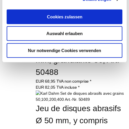
EUR
356,95
TVA non comprise
*
EUR
424,77
TVA incluse
*
Cookies zulassen
Auswahl erlauben
Disque à poncer 
Powerspeed noir, Ø 100 
Nur notwendige Cookies verwenden
mm, granularité 50, Art. 
50488
EUR
68,95
TVA non comprise
*
EUR
82,05
TVA incluse
*
Jeu de disques abrasifs 
Ø 50 mm, y compris 