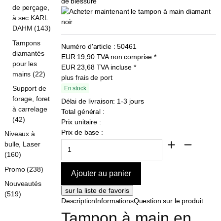
de perçage,
à sec KARL
DAHM (143)
Tampons
Numéro d'article :
50461
diamantés
EUR
19,90
TVA non comprise
*
pour les
EUR
23,68
TVA incluse
*
mains (22)
plus frais de port
Support de
En stock
forage, foret
Délai de livraison: 1-3 jours
à carrelage
Total général :
(42)
Prix unitaire :
Prix de base :
Niveaux à
bulle, Laser
(160)
Promo (238)
Nouveautés
(519)
Description
Informations
Question sur le produit
Tampon à main en 