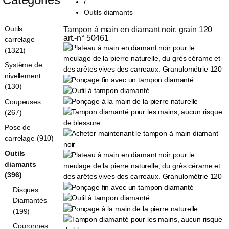
/
Outils diamants
Outils
Tampon à main en diamant noir, grain 120 
art.-n° 50461
carrelage
(1321)
Système de
nivellement
(130)
Coupeuses
(267)
Pose de
carrelage (910)
Outils
diamants
(396)
Disques
Diamantés
(199)
Couronnes