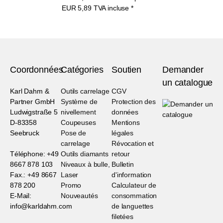
EUR
5,89
TVA incluse
*
Coordonnées
Catégories
Soutien
Demander
un catalogue
Karl Dahm &
Outils carrelage
CGV
Partner GmbH
Système de
Protection des
Ludwigstraße 5
nivellement
données
D-83358
Coupeuses
Mentions
Seebruck
Pose de
légales
carrelage
Révocation et
Téléphone: +49
Outils diamants
retour
8667 878 103
Niveaux à bulle,
Bulletin
Fax.: +49 8667
Laser
d'information
878 200
Promo
Calculateur de
E-Mail:
Nouveautés
consommation
info@karldahm.com
de languettes
filetées