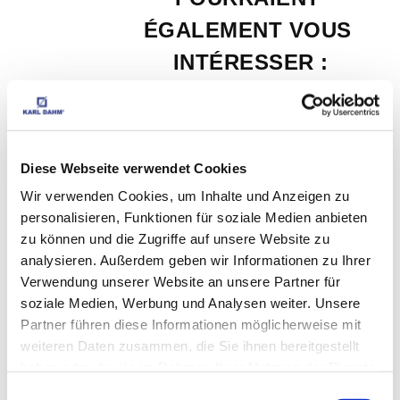
ÉGALEMENT VOUS 
INTÉRESSER :
Diese Webseite verwendet Cookies
Wir verwenden Cookies, um Inhalte und Anzeigen zu
personalisieren, Funktionen für soziale Medien anbieten
zu können und die Zugriffe auf unsere Website zu
analysieren. Außerdem geben wir Informationen zu Ihrer
Verwendung unserer Website an unsere Partner für
Petit set de tampons 
soziale Medien, Werbung und Analysen weiter. Unsere
Partner führen diese Informationen möglicherweise mit
diamantés art.-n° 50279
weiteren Daten zusammen, die Sie ihnen bereitgestellt
haben oder die sie im Rahmen Ihrer Nutzung der Dienste
EUR
49,90
TVA non comprise
*
gesammelt haben.
EUR
59,38
TVA incluse
*
Einwilligungsauswahl