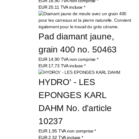
EUR
16,90
TVA non comprise
*
EUR
20,11
TVA incluse
*
Pad diamant jaune, 
grain 400 no. 50463
EUR
14,90
TVA non comprise
*
EUR
17,73
TVA incluse
*
HYDRO' - LES 
EPONGES KARL 
DAHM No. d'article 
10237
EUR
1,95
TVA non comprise
*
EUR
2,32
TVA incluse
*