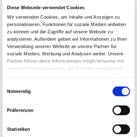
ACCESSOIRES 
Diese Webseite verwendet Cookies
ADAPTÉS
Wir verwenden Cookies, um Inhalte und Anzeigen zu
personalisieren, Funktionen für soziale Medien anbieten
zu können und die Zugriffe auf unsere Website zu
analysieren. Außerdem geben wir Informationen zu Ihrer
Meuleuse angulaire professionnelle, art.-n° 
Verwendung unserer Website an unsere Partner für
soziale Medien, Werbung und Analysen weiter. Unsere
40253
Partner führen diese Informationen möglicherweise mit
EUR
79,90
TVA non comprise
*
weiteren Daten zusammen, die Sie ihnen bereitgestellt
EUR
95,08
TVA incluse
*
haben oder die sie im Rahmen Ihrer Nutzung der Dienste
gesammelt haben.
Einwilligungsauswahl
Notwendig
Protecteur auditif pliable No d´article 11867
Präferenzen
EUR
5,95
TVA non comprise
*
EUR
7,08
TVA incluse
*
Statistiken