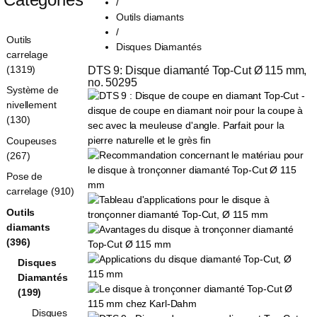
/
Outils diamants
/
Outils
Disques Diamantés
carrelage
(1319)
DTS 9: Disque diamanté Top-Cut Ø 115 mm, 
no. 50295
Système de
nivellement
(130)
Coupeuses
(267)
Pose de
carrelage (910)
Outils
diamants
(396)
Disques
Diamantés
(199)
Disques