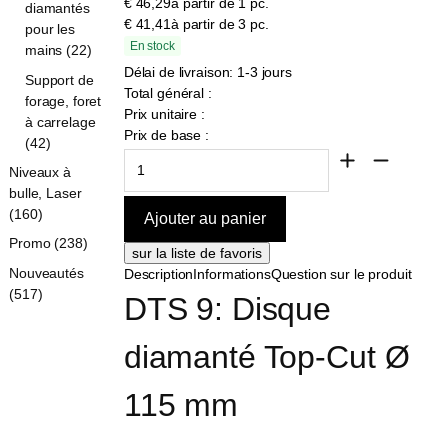
€ 46,29
à partir de 1 pc.
diamantés
€ 41,41
à partir de 3 pc.
pour les
En stock
mains (22)
Délai de livraison: 1-3 jours
Support de
Total général :
forage, foret
Prix unitaire :
à carrelage
Prix de base :
(42)
Niveaux à
bulle, Laser
(160)
Promo (238)
Nouveautés
Description
Informations
Question sur le produit
(517)
DTS 9: Disque 
diamanté Top-Cut Ø 
115 mm