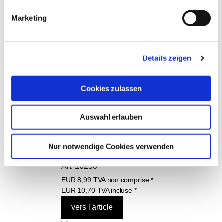
Marketing
Dispositif de collecte de la poussière Doc 
Details zeigen
Dust-Free | no. 16180
EUR
104,90
TVA non comprise
*
EUR
124,83
TVA incluse
*
Cookies zulassen
Auswahl erlauben
Masque facial à coudre soi-même, 1 pièce 
Nur notwendige Cookies verwenden
Art. 16250
EUR
8,99
TVA non comprise
*
EUR
10,70
TVA incluse
*