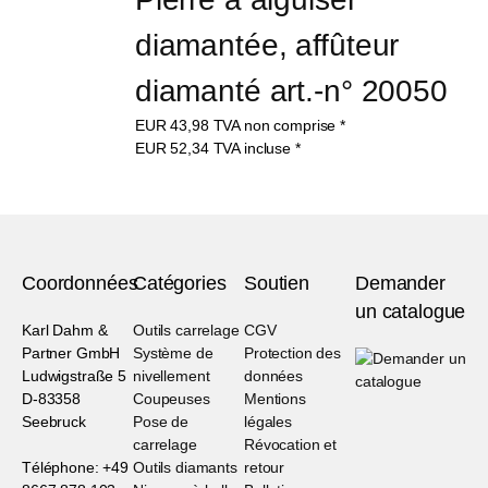
diamantée, affûteur 
diamanté art.-n° 20050
EUR
43,98
TVA non comprise
*
EUR
52,34
TVA incluse
*
Coordonnées
Catégories
Soutien
Demander
un catalogue
Karl Dahm &
Outils carrelage
CGV
Partner GmbH
Système de
Protection des
Ludwigstraße 5
nivellement
données
D-83358
Coupeuses
Mentions
Seebruck
Pose de
légales
carrelage
Révocation et
Téléphone: +49
Outils diamants
retour