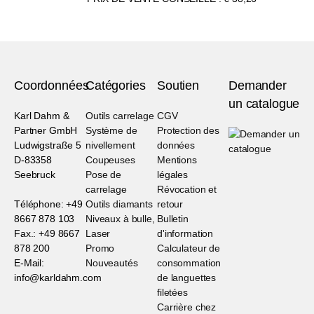
Coordonnées
Catégories
Soutien
Demander
un catalogue
Karl Dahm &
Outils carrelage
CGV
Partner GmbH
Système de
Protection des
Ludwigstraße 5
nivellement
données
D-83358
Coupeuses
Mentions
Seebruck
Pose de
légales
carrelage
Révocation et
Téléphone: +49
Outils diamants
retour
8667 878 103
Niveaux à bulle,
Bulletin
Fax.: +49 8667
Laser
d'information
878 200
Promo
Calculateur de
E-Mail:
Nouveautés
consommation
info@karldahm.com
de languettes
filetées
Carrière chez