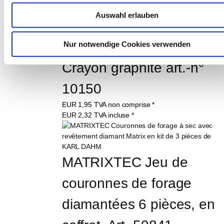
d'article 40559
Auswahl erlauben
EUR
225,00
TVA non comprise
*
EUR
267,75
TVA incluse
*
Nur notwendige Cookies verwenden
Crayon graphité art.-n° 
10150
EUR
1,95
TVA non comprise
*
EUR
2,32
TVA incluse
*
MATRIXTEC Jeu de 
couronnes de forage 
diamantées 6 pièces, en 