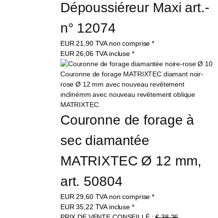
Dépoussiéreur Maxi art.-
n° 12074
EUR
21,90
TVA non comprise
*
EUR
26,06
TVA incluse
*
Couronne de forage à 
sec diamantée 
MATRIXTEC Ø 12 mm, 
art. 50804
EUR
29,60
TVA non comprise
*
EUR
35,22
TVA incluse
*
PRIX DE VENTE CONSEILLÉ :
€ 38,26