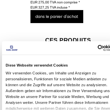
EUR
275,00
TVA non comprise
*
EUR
327,25
TVA incluse
*
CES PRODUITS 
POURRAIENT 
ÉGALEMENT VOUS 
Diese Webseite verwendet Cookies
INTÉRESSER :
Wir verwenden Cookies, um Inhalte und Anzeigen zu
personalisieren, Funktionen für soziale Medien anbieten zu
können und die Zugriffe auf unsere Website zu analysieren.
Außerdem geben wir Informationen zu Ihrer Verwendung uns
Meuleuse d'angle à 
Website an unsere Partner für soziale Medien, Werbung und
réglage électrique Art. 
Analysen weiter. Unsere Partner führen diese Informationen
möglicherweise mit weiteren Daten zusammen, die Sie ihne