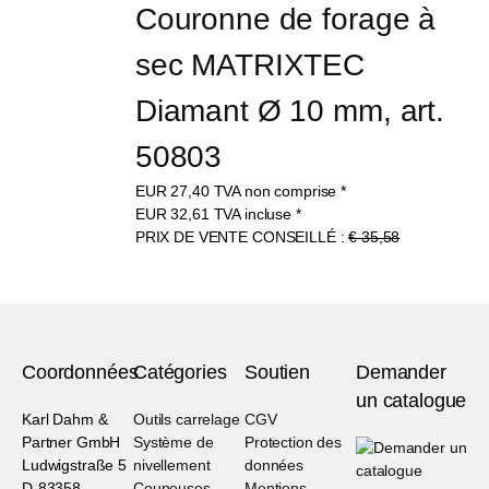
Couronne de forage à 
sec MATRIXTEC 
Diamant Ø 10 mm, art. 
50803
EUR
27,40
TVA non comprise
*
EUR
32,61
TVA incluse
*
PRIX DE VENTE CONSEILLÉ :
€ 35,58
Coordonnées
Catégories
Soutien
Demander
un catalogue
Karl Dahm &
Outils carrelage
CGV
Partner GmbH
Système de
Protection des
Ludwigstraße 5
nivellement
données
D-83358
Coupeuses
Mentions