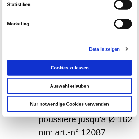
Statistiken
Marketing
Meuleuse d'angle à 
réglage électrique Art. 
Details zeigen
40264
EUR
98,00
TVA non comprise
*
Cookies zulassen
EUR
116,62
TVA incluse
*
Auswahl erlauben
Dust Butler Dry & Wet - 
Nur notwendige Cookies verwenden
Aide à l'aspiration de la 
poussière jusqu'à Ø 162 
mm art.-n° 12087