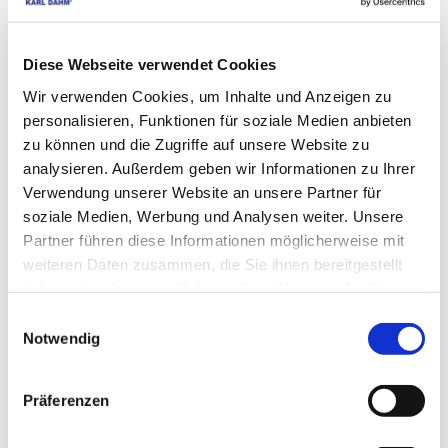
Diese Webseite verwendet Cookies
Wir verwenden Cookies, um Inhalte und Anzeigen zu
MATRIXTEC Set de couronnes de forage à 
personalisieren, Funktionen für soziale Medien anbieten
zu können und die Zugriffe auf unsere Website zu
sec 4 pièces, en coffret, Art. 50840
analysieren. Außerdem geben wir Informationen zu Ihrer
EUR
199,00
TVA non comprise
*
Verwendung unserer Website an unsere Partner für
EUR
236,81
TVA incluse
*
soziale Medien, Werbung und Analysen weiter. Unsere
Partner führen diese Informationen möglicherweise mit
weiteren Daten zusammen, die Sie ihnen bereitgestellt
haben oder die sie im Rahmen Ihrer Nutzung der Dienste
gesammelt haben.
CES PRODUITS 
Einwilligungsauswahl
Notwendig
POURRAIENT 
ÉGALEMENT VOUS 
Präferenzen
INTÉRESSER :