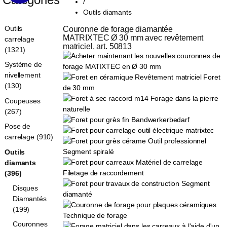
/
Outils diamants
Outils
Couronne de forage diamantée 
MATRIXTEC Ø 30 mm avec revêtement 
carrelage
matriciel, art. 50813
(1321)
Système de
nivellement
(130)
Coupeuses
(267)
Pose de
carrelage (910)
Outils
diamants
(396)
Disques
Diamantés
(199)
Couronnes