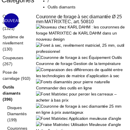
/
Outils diamants
Outils
Couronne de forage à sec diamantée Ø 25 
NOUVEAU
mm MATRIXTEC, art. 50810
carrelage
(1321)
Système de
nivellement
(130)
Coupeuses
(267)
Pose de
carrelage (910)
Outils
diamants
(396)
Disques
Diamantés
(199)
Couronnes