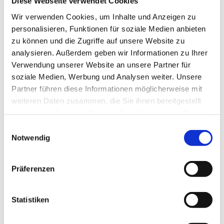
Diese Webseite verwendet Cookies
angle afin d’assurer un positionnement contrôlé.
Wir verwenden Cookies, um Inhalte und Anzeigen zu
Ensuite, guidez la couronne dans le matériau avec
personalisieren, Funktionen für soziale Medien anbieten
des mouvements de balayage constants. Cette
méthode améliore le refroidissement, réduit
zu können und die Zugriffe auf unsere Website zu
l’usure et permet d’obtenir un perçage propre et
analysieren. Außerdem geben wir Informationen zu Ihrer
précis.
Verwendung unserer Website an unsere Partner für
soziale Medien, Werbung und Analysen weiter. Unsere
Le trou percé fera-t-il 
Partner führen diese Informationen möglicherweise mit
weiteren Daten zusammen, die Sie ihnen bereitgestellt
exactement 120 mm 
haben oder die sie im Rahmen Ihrer Nutzung der Dienste
gesammelt haben.
Einwilligungsauswahl
?
Notwendig
Le trou peut être 
Präferenzen
légèrement supérieur à 
120 mm selon la 
Statistiken
méthode de perçage 