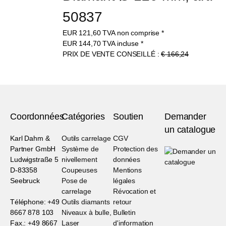
50837
EUR
121,60
TVA non comprise
*
EUR
144,70
TVA incluse
*
PRIX DE VENTE CONSEILLÉ :
€ 166,24
Coordonnées
Catégories
Soutien
Demander
un catalogue
Karl Dahm &
Outils carrelage
CGV
Partner GmbH
Système de
Protection des
Ludwigstraße 5
nivellement
données
D-83358
Coupeuses
Mentions
Seebruck
Pose de
légales
carrelage
Révocation et
Téléphone: +49
Outils diamants
retour
8667 878 103
Niveaux à bulle,
Bulletin
Fax.: +49 8667
Laser
d'information