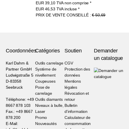
EUR
39,10
TVA non comprise
*
EUR
46,53
TVA incluse
*
PRIX DE VENTE CONSEILLÉ :
€ 50,69
Coordonnées
Catégories
Soutien
Demander
un catalogue
Karl Dahm &
Outils carrelage
CGV
Partner GmbH
Système de
Protection des
Ludwigstraße 5
nivellement
données
D-83358
Coupeuses
Mentions
Seebruck
Pose de
légales
carrelage
Révocation et
Téléphone: +49
Outils diamants
retour
8667 878 103
Niveaux à bulle,
Bulletin
Fax.: +49 8667
Laser
d'information
878 200
Promo
Calculateur de
E-Mail:
Nouveautés
consommation