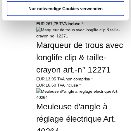
d'article 40559
Nur notwendige Cookies verwenden
EUR
225,00
TVA non comprise
*
EUR
267,75
TVA incluse
*
Marqueur de trous avec 
longlife clip & taille-
crayon art.-n° 12271
EUR
13,95
TVA non comprise
*
EUR
16,60
TVA incluse
*
Meuleuse d'angle à 
réglage électrique Art. 