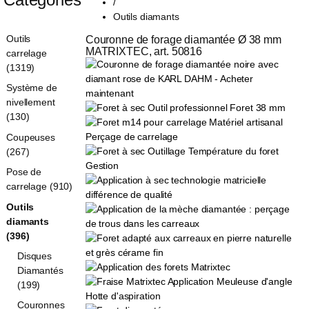
/
Outils diamants
Outils
Couronne de forage diamantée Ø 38 mm 
MATRIXTEC, art. 50816
carrelage
(1319)
Système de
nivellement
(130)
Coupeuses
(267)
Pose de
carrelage (910)
Outils
diamants
(396)
Disques
Diamantés
(199)
Couronnes