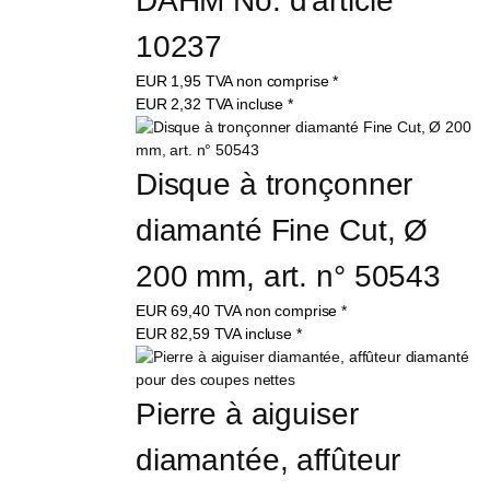
DAHM No. d'article 
10237
EUR
1,95
TVA non comprise
*
EUR
2,32
TVA incluse
*
Disque à tronçonner 
diamanté Fine Cut, Ø 
200 mm, art. n° 50543
EUR
69,40
TVA non comprise
*
EUR
82,59
TVA incluse
*
Pierre à aiguiser 
diamantée, affûteur 