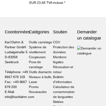
EUR
23,68
TVA incluse
*
Coordonnées
Catégories
Soutien
Demander
un catalogue
Karl Dahm &
Outils carrelage
CGV
Partner GmbH
Système de
Protection des
Ludwigstraße 5
nivellement
données
D-83358
Coupeuses
Mentions
Seebruck
Pose de
légales
carrelage
Révocation et
Téléphone: +49
Outils diamants
retour
8667 878 103
Niveaux à bulle,
Bulletin
Fax.: +49 8667
Laser
d'information
878 200
Promo
Calculateur de
E-Mail:
Nouveautés
consommation
info@karldahm.com
de languettes
filetées