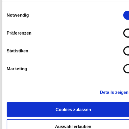
Dienste gesammelt haben.
ARTICLE ONT 
Einwilligungsauswahl
ÉGALEMENT 
Notwendig
ACHETÉ LES 
Präferenzen
ARTICLES 
SUIVANTS :
Statistiken
Couronnes à sec, 
Marketing
paraffine, Ø 6 - 14 mm
à partir de
EUR
26,49
TVA non comprise
*
Details zeigen
à partir de
EUR
31,52
TVA incluse
*
Cookies zulassen
Taloche éponge hydro 
Auswahl erlauben