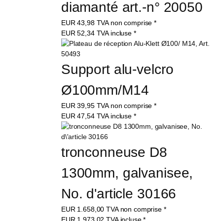
diamanté art.-n° 20050
EUR
43,98
TVA non comprise
*
EUR
52,34
TVA incluse
*
Support alu-velcro 
Ø100mm/M14
EUR
39,95
TVA non comprise
*
EUR
47,54
TVA incluse
*
tronconneuse D8 
1300mm, galvanisee, 
No. d'article 30166
EUR
1.658,00
TVA non comprise
*
EUR
1.973,02
TVA incluse
*