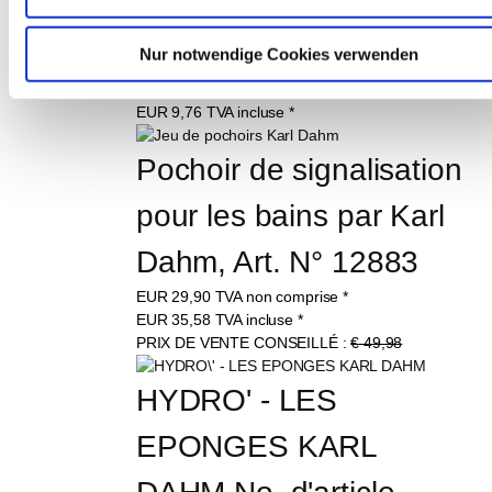
mince 27 x 13 cm | no. 
12781
Nur notwendige Cookies verwenden
EUR
8,20
TVA non comprise
*
EUR
9,76
TVA incluse
*
Pochoir de signalisation 
pour les bains par Karl 
Dahm, Art. N° 12883
EUR
29,90
TVA non comprise
*
EUR
35,58
TVA incluse
*
PRIX DE VENTE CONSEILLÉ :
€ 49,98
HYDRO' - LES 
EPONGES KARL 