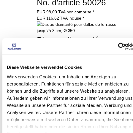
No. d'article 50026
EUR
98,00
TVA non comprise
*
EUR
116,62
TVA incluse
*
Disque diamanté pour 
dalles de terrasse 
jusqu'à 3 cm, Ø 350, 
Diese Webseite verwendet Cookies
art.-n° 50062
Wir verwenden Cookies, um Inhalte und Anzeigen zu
personalisieren, Funktionen für soziale Medien anbieten zu
EUR
293,80
TVA non comprise
*
können und die Zugriffe auf unsere Website zu analysieren.
EUR
349,62
TVA incluse
*
Außerdem geben wir Informationen zu Ihrer Verwendung uns
Website an unsere Partner für soziale Medien, Werbung und
Analysen weiter. Unsere Partner führen diese Informationen
LES CLIENTS QUI 
möglicherweise mit weiteren Daten zusammen, die Sie ihne
ONT ACHETÉ CET 
bereitgestellt haben oder die sie im Rahmen Ihrer Nutzung d