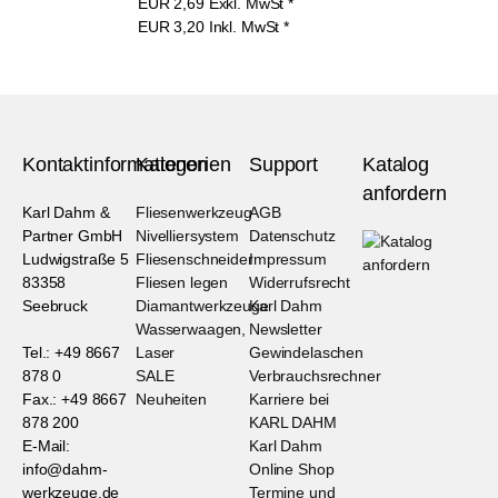
EUR
2,69
Exkl. MwSt
*
EUR
3,20
Inkl. MwSt
*
Kontaktinformationen
Kategorien
Support
Katalog
anfordern
Karl Dahm &
Fliesenwerkzeug
AGB
Partner GmbH
Nivelliersystem
Datenschutz
Ludwigstraße 5
Fliesenschneider
Impressum
83358
Fliesen legen
Widerrufsrecht
Seebruck
Diamantwerkzeuge
Karl Dahm
Wasserwaagen,
Newsletter
Tel.: +49 8667
Laser
Gewindelaschen
878 0
SALE
Verbrauchsrechner
Fax.: +49 8667
Neuheiten
Karriere bei
878 200
KARL DAHM
E-Mail:
Karl Dahm
info@dahm-
Online Shop
werkzeuge.de
Termine und