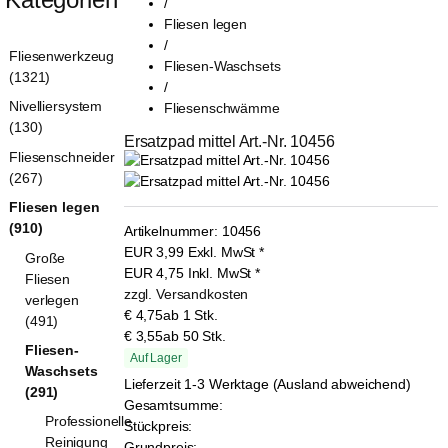
/
Fliesen legen
/
Fliesenwerkzeug
Fliesen-Waschsets
(1321)
/
Nivelliersystem
Fliesenschwämme
(130)
Ersatzpad mittel Art.-Nr. 10456
Fliesenschneider
(267)
Fliesen legen
(910)
Artikelnummer:
10456
EUR
3,99
Exkl. MwSt
*
Große
EUR
4,75
Inkl. MwSt
*
Fliesen
zzgl. Versandkosten
verlegen
€ 4,75
ab 1 Stk.
(491)
€ 3,55
ab 50 Stk.
Fliesen-
Auf Lager
Waschsets
Lieferzeit 1-3 Werktage (Ausland abweichend)
(291)
Gesamtsumme:
Professionelle
Stückpreis:
Reinigung
Grundpreis: