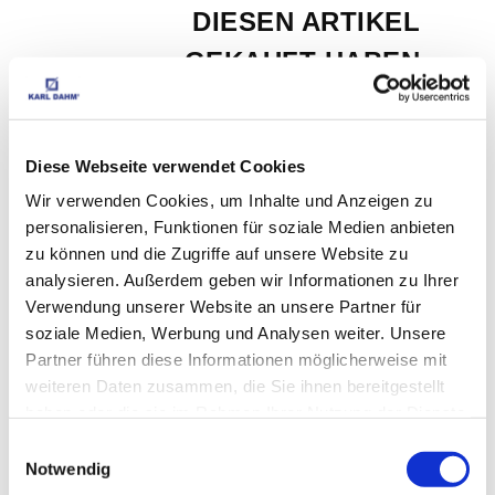
DIESEN ARTIKEL 
GEKAUFT HABEN, 
HABEN AUCH 
FOLGENDE 
Diese Webseite verwendet Cookies
ARTIKEL GEKAUFT:
Wir verwenden Cookies, um Inhalte und Anzeigen zu
personalisieren, Funktionen für soziale Medien anbieten
zu können und die Zugriffe auf unsere Website zu
Ersatzpad fein Art.-Nr. 
analysieren. Außerdem geben wir Informationen zu Ihrer
Verwendung unserer Website an unsere Partner für
10483
soziale Medien, Werbung und Analysen weiter. Unsere
Partner führen diese Informationen möglicherweise mit
EUR
3,99
Exkl. MwSt
*
EUR
4,75
Inkl. MwSt
*
weiteren Daten zusammen, die Sie ihnen bereitgestellt
haben oder die sie im Rahmen Ihrer Nutzung der Dienste
gesammelt haben.
Einwilligungsauswahl
Pad-Handbrett für die 
Notwendig