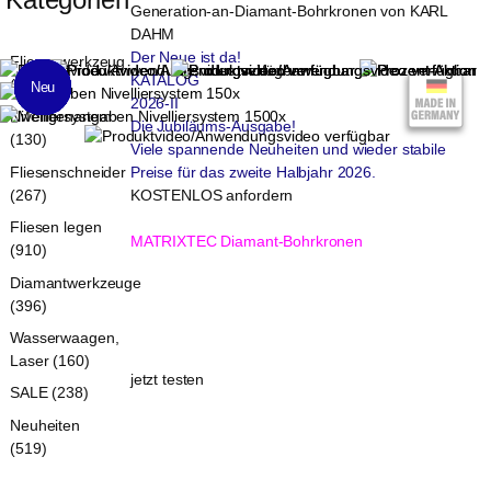
Der Neue ist da!
Fliesenwerkzeug
KATALOG
(1321)
Neu
Neu
Neu
Neu
Neu
Neu
Neu
Neu
2026-II
Nivelliersystem
Die Jubiläums-Ausgabe!
(130)
Viele spannende Neuheiten und wieder stabile
Fliesenschneider
Preise für das zweite Halbjahr 2026.
(267)
KOSTENLOS anfordern
BOHRKRONEN
Fliesen legen
MATRIXTEC Diamant-Bohrkronen
(910)
Entdecken Sie die neueste Generation an Diamant-
Diamantwerkzeuge
Bohrkronen auf dem Markt. Dank innovativer
(396)
Matrix-Segmentierung wird die Bohrkrone beim
Bohren bestens mit Luft gekühlt - für perfekte
Wasserwaagen,
Bohrergebnisse. Langlebig und Schnittig.
Laser (160)
jetzt testen
SALE (238)
Neuheiten
(519)