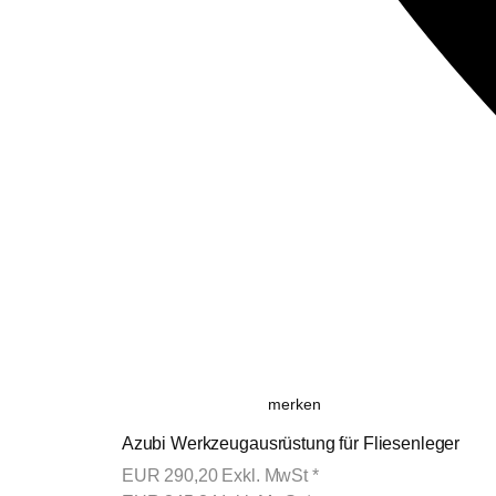
merken
Azubi Werkzeugausrüstung für Fliesenleger
EUR
290,20
Exkl. MwSt
*