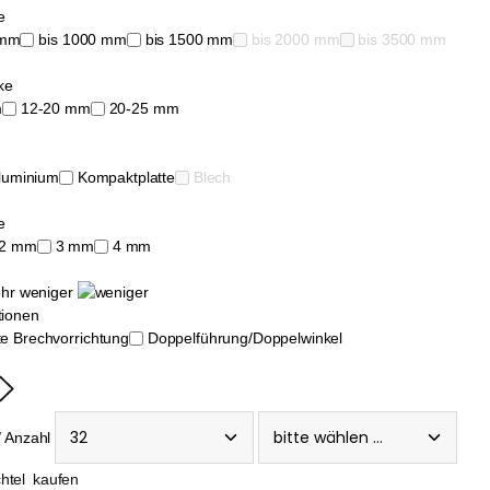
e
 mm
bis 1000 mm
bis 1500 mm
bis 2000 mm
bis 3500 mm
ke
m
12-20 mm
20-25 mm
luminium
Kompaktplatte
Blech
e
2 mm
3 mm
4 mm
weniger
tionen
rte Brechvorrichtung
Doppelführung/Doppelwinkel
/ Anzahl
kaufen