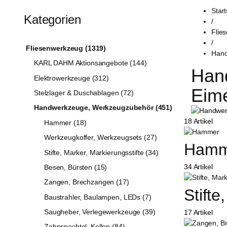
Start
Kategorien
/
Flie
/
Fliesenwerkzeug (1319)
Hand
KARL DAHM Aktionsangebote (144)
Hand
Elektrowerkzeuge (312)
Eime
Stelzlager & Duschablagen (72)
Handwerkzeuge, Werkzeugzubehör (451)
18 Artikel
Hammer (18)
Werkzeugkoffer, Werkzeugsets (27)
Hamm
Stifte, Marker, Markierungsstifte (34)
34 Artikel
Besen, Bürsten (15)
Zangen, Brechzangen (17)
Stifte
Baustrahler, Baulampen, LEDs (7)
Saugheber, Verlegewerkzeuge (39)
17 Artikel
Zahnspachtel, Kellen (84)