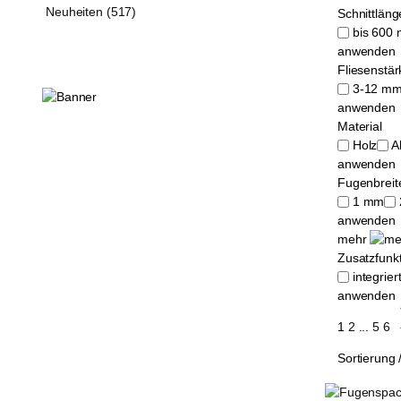
Neuheiten (517)
Schnittläng
bis 600
anwenden
Fliesenstär
3-12 m
anwenden
Material
Holz
A
anwenden
Fugenbreit
1 mm
anwenden
mehr
Zusatzfunk
integrie
anwenden
1
2
...
5
6
Sortierung 