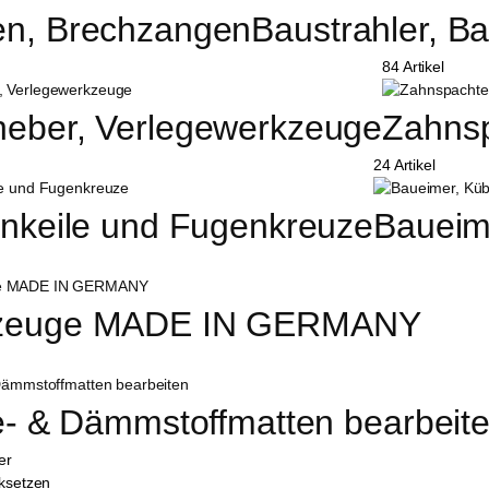
n, Brechzangen
Baustrahler, 
84 Artikel
eber, Verlegewerkzeuge
Zahnsp
24 Artikel
enkeile und Fugenkreuze
Baueim
zeuge MADE IN GERMANY
le- & Dämmstoffmatten bearbeit
ter
cksetzen