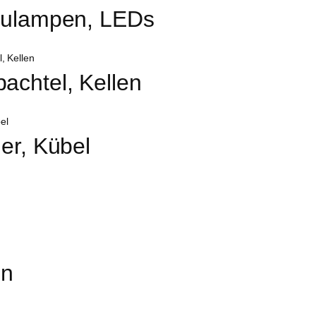
Baulampen, LEDs
achtel, Kellen
er, Kübel
en