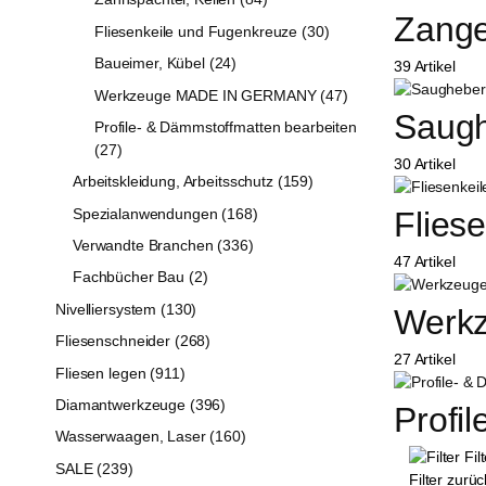
Zange
Fliesenkeile und Fugenkreuze (30)
Baueimer, Kübel (24)
39 Artikel
Werkzeuge MADE IN GERMANY (47)
Saugh
Profile- & Dämmstoffmatten bearbeiten
(27)
30 Artikel
Arbeitskleidung, Arbeitsschutz (159)
Spezialanwendungen (168)
Flies
Verwandte Branchen (336)
47 Artikel
Fachbücher Bau (2)
Nivelliersystem (130)
Werk
Fliesenschneider (268)
27 Artikel
Fliesen legen (911)
Diamantwerkzeuge (396)
Profi
Wasserwaagen, Laser (160)
Fil
SALE (239)
Filter zurü