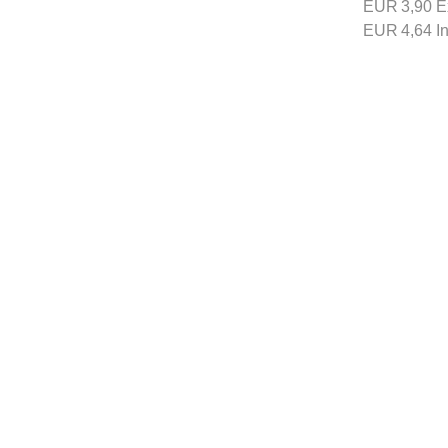
EUR
3,90
E
EUR
4,64
I