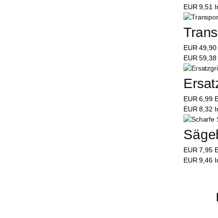
EUR
9,51
I
Trans
EUR
49,9
EUR
59,3
Ersat
EUR
6,99
E
EUR
8,32
I
Sägeb
EUR
7,95
E
EUR
9,46
I