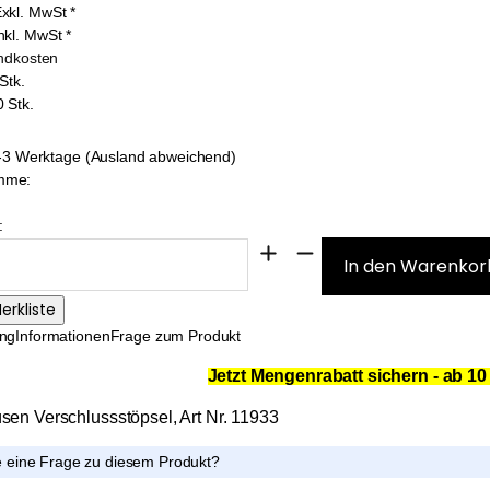
xkl. MwSt
*
nkl. MwSt
*
andkosten
Stk.
 Stk.
 1-3 Werktage (Ausland abweichend)
mme:
:
ung
Informationen
Frage zum Produkt
Jetzt Mengenrabatt sichern - ab 1
sen Verschlussstöpsel, Art Nr. 11933
 eine Frage zu diesem Produkt?