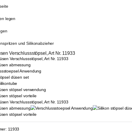
seite
sen legen
ugen
onspritzen und Silikonabzieher
sen Verschlussstöpsel, Art Nr. 11933
mer:
11933