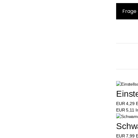
Einst
EUR
4,29
E
EUR
5,11
I
Schwa
EUR
7,99
E