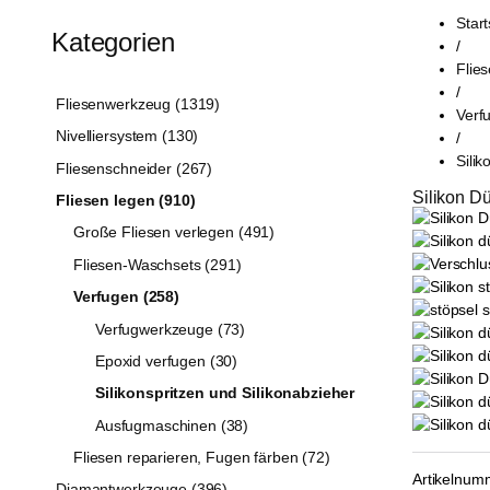
Start
Kategorien
/
Flie
/
Fliesenwerkzeug (1319)
Verf
Nivelliersystem (130)
/
Silik
Fliesenschneider (267)
Silikon Dü
Fliesen legen (910)
Große Fliesen verlegen (491)
Fliesen-Waschsets (291)
Verfugen (258)
Verfugwerkzeuge (73)
Epoxid verfugen (30)
Silikonspritzen und Silikonabzieher
Ausfugmaschinen (38)
Fliesen reparieren, Fugen färben (72)
Artikelnum
Diamantwerkzeuge (396)