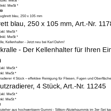
0
Exkl. MwSt
*
3
Inkl. MwSt
*
89
ett blau, 250 x 105 mm, Art.-Nr. 11
xkl. MwSt
*
Inkl. MwSt
*
kralle - Der Kellenhalter für Ihren Ei
m
xkl. MwSt
*
nkl. MwSt
*
tzradierer, 4 Stück, Art.-Nr. 11245
xkl. MwSt
*
nkl. MwSt
*
2