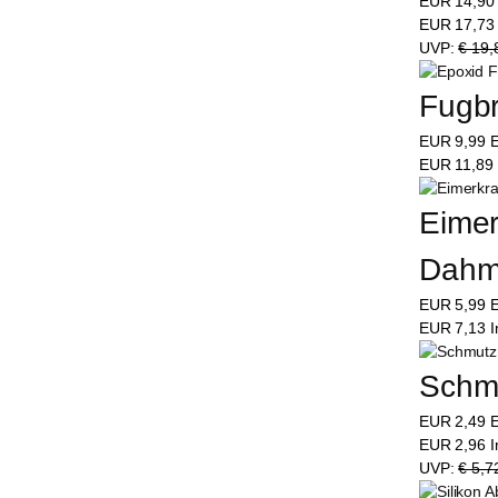
EUR
14,9
EUR
17,7
UVP:
€ 19,
Fugbr
EUR
9,99
E
EUR
11,89
Eimer
Dah
EUR
5,99
E
EUR
7,13
I
Schmu
EUR
2,49
E
EUR
2,96
I
UVP:
€ 5,7