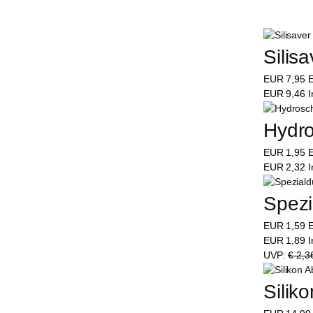
Silis
EUR
7,95
E
EUR
9,46
I
Hydro
EUR
1,95
E
EUR
2,32
I
Spezi
EUR
1,59
E
EUR
1,89
I
UVP:
€ 2,3
Silik