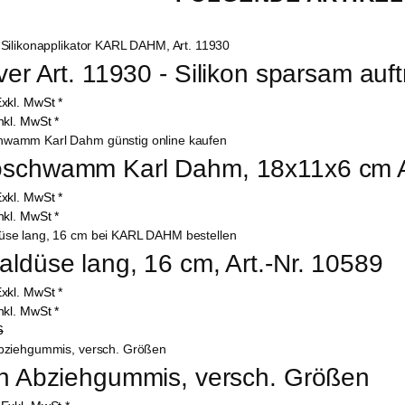
aver Art. 11930 - Silikon sparsam auf
xkl. MwSt
*
nkl. MwSt
*
schwamm Karl Dahm, 18x11x6 cm Ar
xkl. MwSt
*
nkl. MwSt
*
aldüse lang, 16 cm, Art.-Nr. 10589
xkl. MwSt
*
nkl. MwSt
*
6
on Abziehgummis, versch. Größen