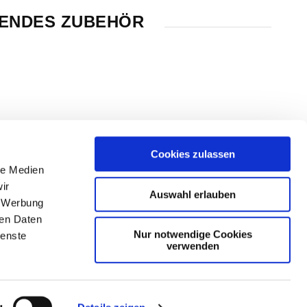
ENDES ZUBEHÖR
Cookies zulassen
le Medien
ir
Auswahl erlauben
, Werbung
ren Daten
Nur notwendige Cookies
ienste
verwenden
g