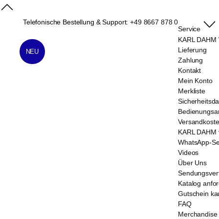
Telefonische Bestellung & Support:
+49 8667 878 0
Service
KARL DAHM W
Lieferung
NEU
Zahlung
Kontakt
Mein Konto
Merkliste
Sicherheitsda
Bedienungsan
Versandkost
KARL DAHM v
WhatsApp-Se
Videos
Über Uns
Sendungsver
Katalog anfo
Gutschein ka
FAQ
Merchandise