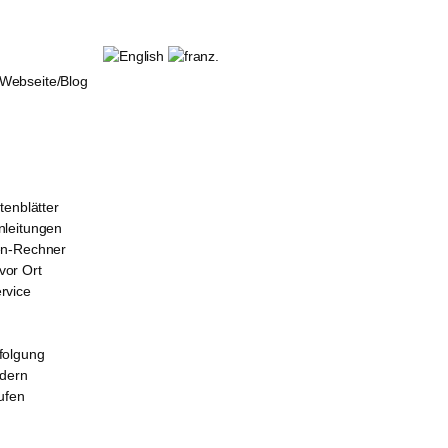
ebseite/Blog
tenblätter
leitungen
en-Rechner
or Ort
rvice
folgung
rdern
ufen