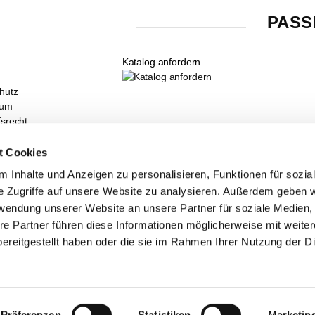
PASS
Katalog anfordern
hutz
sum
fsrecht
hm Newsletter
laschen Verbrauchsrechner
t Cookies
e bei KARL DAHM
 Inhalte und Anzeigen zu personalisieren, Funktionen für sozia
hm Online Shop
e Zugriffe auf unsere Website zu analysieren. Außerdem geben w
 und Seminare
rwendung unserer Website an unsere Partner für soziale Medien
uf dem neusten Stand
re Partner führen diese Informationen möglicherweise mit weite
ereitgestellt haben oder die sie im Rahmen Ihrer Nutzung der D
r GmbH
Präferenzen
Statistiken
Marketin