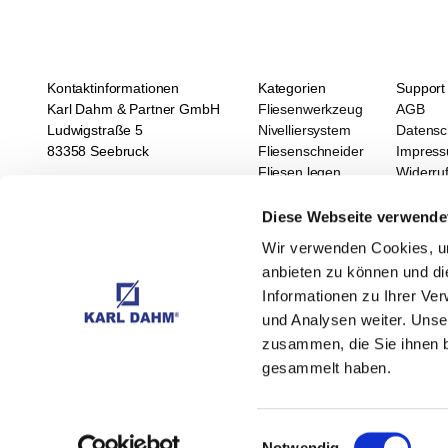
Kontaktinformationen
Kategorien
Support
Karl Dahm & Partner GmbH
Fliesenwerkzeug
AGB
Ludwigstraße 5
Nivelliersystem
Datensc
83358 Seebruck
Fliesenschneider
Impres
Fliesen legen
Widerru
Tel.: +49 8667 878 0
Diamantwerkzeuge
Karl Da
Fax.: +49 8667 878 200
Wasserwaagen, Laser
Gewinde
Diese Webseite verwende
E-Mail: info@dahm-werkzeuge.de
SALE
Karrier
Wir verwenden Cookies, um
Neuheiten
Karl Da
anbieten zu können und di
Termine
Informationen zu Ihrer Ve
Newsletter abonnieren
Mit unserem Newsletter sind Sie immer a
und Analysen weiter. Unse
zusammen, die Sie ihnen b
gesammelt haben.
* Alle Preise inkl. MwSt. |
zzgl. Versandkosten
| ©
KARL DAHM & Partne
Einwilligungsauswahl
Notwendig