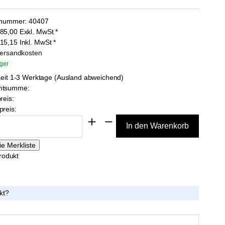
lnummer:
40407
85,00
Exkl. MwSt
*
15,15
Inkl. MwSt
*
Versandkosten
ger
zeit 1-3 Werktage (Ausland abweichend)
mtsumme:
reis:
reis:
rodukt
kt?