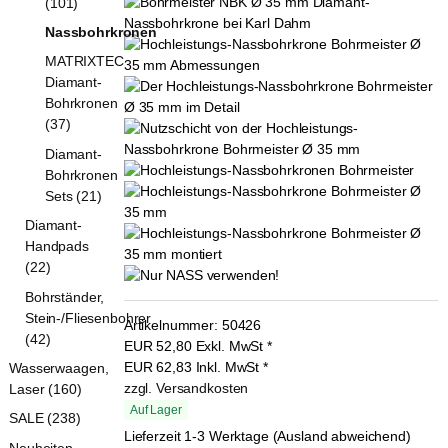
(101)
Nassbohrkronen
MATRIXTEC
Diamant-
Bohrkronen
(37)
Diamant-
Bohrkronen
Sets (21)
Diamant-
Handpads
(22)
Bohrständer,
Stein-/Fliesenbohrer
Artikelnummer:
50426
(42)
EUR
52,80
Exkl. MwSt
*
EUR
62,83
Inkl. MwSt
*
Wasserwaagen,
zzgl. Versandkosten
Laser (160)
Auf Lager
SALE (238)
Lieferzeit 1-3 Werktage (Ausland abweichend)
Neuheiten