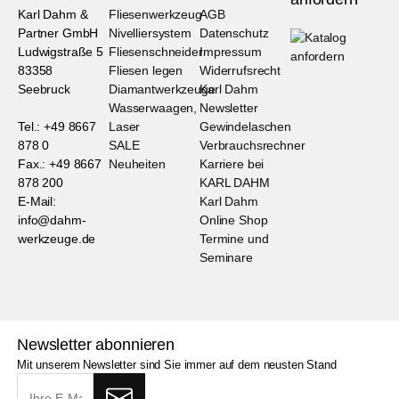
Karl Dahm &
Fliesenwerkzeug
AGB
Partner GmbH
Nivelliersystem
Datenschutz
Ludwigstraße 5
Fliesenschneider
Impressum
83358
Fliesen legen
Widerrufsrecht
Seebruck
Diamantwerkzeuge
Karl Dahm
Wasserwaagen,
Newsletter
Tel.: +49 8667
Laser
Gewindelaschen
878 0
SALE
Verbrauchsrechner
Fax.: +49 8667
Neuheiten
Karriere bei
878 200
KARL DAHM
E-Mail:
Karl Dahm
info@dahm-
Online Shop
werkzeuge.de
Termine und
Seminare
Newsletter abonnieren
Mit unserem Newsletter sind Sie immer auf dem neusten Stand