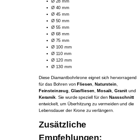
Ø 28 mm
Ø 40 mm
Ø 45 mm
Ø 50 mm
Ø 55 mm
Ø 68 mm
Ø 75 mm
Ø 100 mm
Ø 110 mm
Ø 120 mm
Ø 130 mm
Diese Diamantbohrkrone eignet sich hervorragend
für das Bohren von
Fliesen
,
Naturstein
,
Feinsteinzeug
,
Glasfliesen
,
Mosaik
,
Granit
und
Keramik
. Sie wurde speziell für den
Nassschnitt
entwickelt, um Überhitzung zu vermeiden und die
Lebensdauer der Krone zu verlängern.
Zusätzliche 
Empfehlungen: