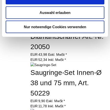
EUR
89,68
Exkl. MwSt
*
EUR
106,72
Inkl. MwSt
*
Auswahl erlauben
Diamant Schleifstein, 
Nur notwendige Cookies verwenden
Diamantschärfer Art.-Nr. 
20050
EUR
43,98
Exkl. MwSt
*
EUR
52,34
Inkl. MwSt
*
Saugringe-Set Innen-Ø 
38 und 75 mm, Art. 
50229
EUR
9,90
Exkl. MwSt
*
EUR
11,78
Inkl. MwSt
*