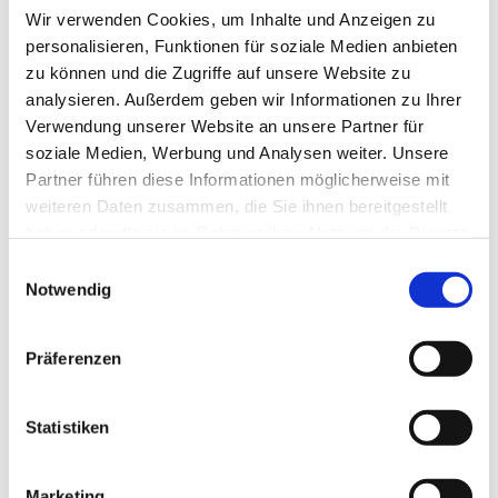
Wir verwenden Cookies, um Inhalte und Anzeigen zu
personalisieren, Funktionen für soziale Medien anbieten
Ich akzeptiere die
Datenschutzbestimmungen
zu können und die Zugriffe auf unsere Website zu
analysieren. Außerdem geben wir Informationen zu Ihrer
Verwendung unserer Website an unsere Partner für
soziale Medien, Werbung und Analysen weiter. Unsere
Partner führen diese Informationen möglicherweise mit
PASSENDES 
weiteren Daten zusammen, die Sie ihnen bereitgestellt
haben oder die sie im Rahmen Ihrer Nutzung der Dienste
ZUBEHÖR
gesammelt haben.
Einwilligungsauswahl
Notwendig
DIESE PRODUKTE 
Präferenzen
KÖNNTEN SIE AUCH 
INTERESSIEREN:
Statistiken
Marketing