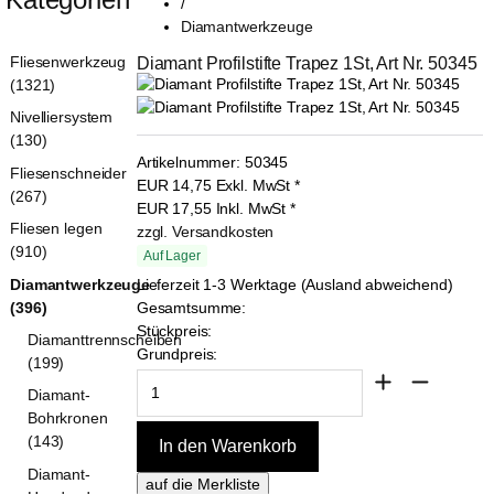
/
Diamantwerkzeuge
Fliesenwerkzeug
Diamant Profilstifte Trapez 1St, Art Nr. 50345
(1321)
Nivelliersystem
(130)
Artikelnummer:
50345
Fliesenschneider
EUR
14,75
Exkl. MwSt
*
(267)
EUR
17,55
Inkl. MwSt
*
Fliesen legen
zzgl. Versandkosten
(910)
Auf Lager
Diamantwerkzeuge
Lieferzeit 1-3 Werktage (Ausland abweichend)
(396)
Gesamtsumme:
Stückpreis:
Diamanttrennscheiben
Grundpreis:
(199)
Diamant-
Bohrkronen
(143)
Diamant-