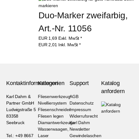
Duo-Marker zweifarbig, 
Art.-Nr. 11056
EUR
1,69
Exkl. MwSt
*
EUR
2,01
Inkl. MwSt
*
Kontaktinformationen
Kategorien
Support
Katalog
anfordern
Karl Dahm &
Fliesenwerkzeug
AGB
Partner GmbH
Nivelliersystem
Datenschutz
Ludwigstraße 5
Fliesenschneider
Impressum
83358
Fliesen legen
Widerrufsrecht
Seebruck
Diamantwerkzeuge
Karl Dahm
Wasserwaagen,
Newsletter
Tel.: +49 8667
Laser
Gewindelaschen