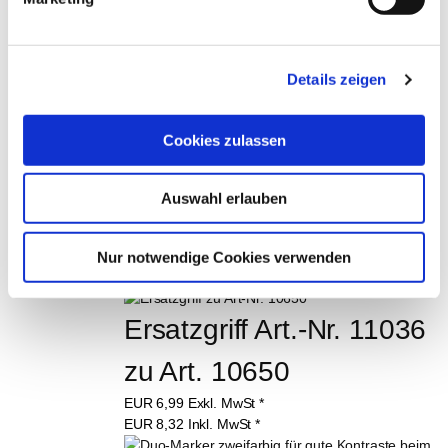
Glättekelle lang
ab
EUR
12,80
Exkl. MwSt
*
ab
EUR
15,23
Inkl. MwSt
*
Details zeigen
Fliesenschneider Ideal-
Cookies zulassen
Maschine, 1000 mm Art.-
Auswahl erlauben
Nr. 10337
EUR
249,00
Exkl. MwSt
*
Nur notwendige Cookies verwenden
EUR
296,31
Inkl. MwSt
*
Ersatzgriff Art.-Nr. 11036 
zu Art. 10650
EUR
6,99
Exkl. MwSt
*
EUR
8,32
Inkl. MwSt
*