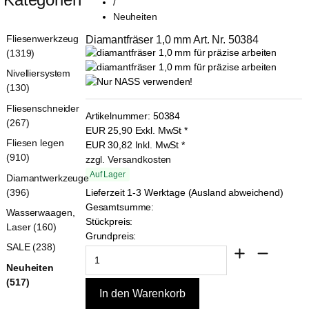
/
Neuheiten
Fliesenwerkzeug
Diamantfräser 1,0 mm Art. Nr. 50384
(1319)
Nivelliersystem
(130)
Fliesenschneider
Artikelnummer:
50384
(267)
EUR
25,90
Exkl. MwSt
*
Fliesen legen
EUR
30,82
Inkl. MwSt
*
(910)
zzgl. Versandkosten
Auf Lager
Diamantwerkzeuge
(396)
Lieferzeit 1-3 Werktage (Ausland abweichend)
Gesamtsumme:
Wasserwaagen,
Stückpreis:
Laser (160)
Grundpreis:
SALE (238)
Neuheiten
(517)