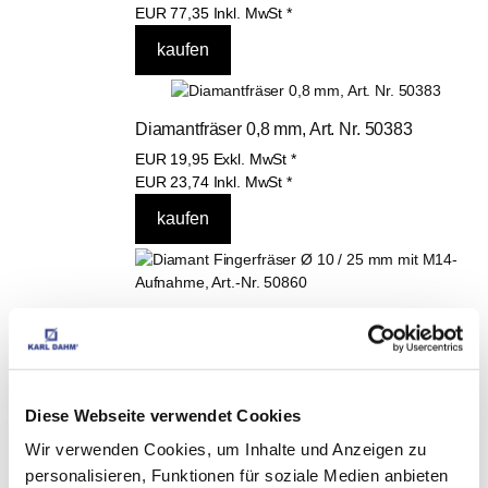
EUR
77,35
Inkl. MwSt
*
Diamantfräser 0,8 mm, Art. Nr. 50383
EUR
19,95
Exkl. MwSt
*
EUR
23,74
Inkl. MwSt
*
Diamant Fingerfräser Ø 10 / 25 mm mit M14-
Aufnahme, Art.-Nr. 50860
EUR
22,90
Exkl. MwSt
*
Diese Webseite verwendet Cookies
EUR
27,25
Inkl. MwSt
*
Wir verwenden Cookies, um Inhalte und Anzeigen zu
personalisieren, Funktionen für soziale Medien anbieten