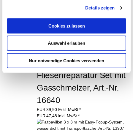
Details zeigen
DIESE PRODUKTE 
KÖNNTEN SIE AUCH 
Cookies zulassen
INTERESSIEREN:
Auswahl erlauben
Nur notwendige Cookies verwenden
Fliesenreparatur Set mit 
Gasschmelzer, Art.-Nr. 
16640
EUR
39,90
Exkl. MwSt
*
EUR
47,48
Inkl. MwSt
*