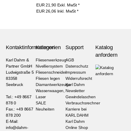
EUR
21,90
Exkl. MwSt
*
EUR
26,06
Inkl. MwSt
*
Kontaktinformationen
Kategorien
Support
Katalog
anfordern
Karl Dahm &
Fliesenwerkzeug
AGB
Partner GmbH
Nivelliersystem
Datenschutz
Ludwigstraße 5
Fliesenschneider
Impressum
83358
Fliesen legen
Widerrufsrecht
Seebruck
Diamantwerkzeuge
Karl Dahm
Wasserwaagen,
Newsletter
Tel.: +49 8667
Laser
Gewindelaschen
878 0
SALE
Verbrauchsrechner
Fax.: +49 8667
Neuheiten
Karriere bei
878 200
KARL DAHM
E-Mail:
Karl Dahm
info@dahm-
Online Shop