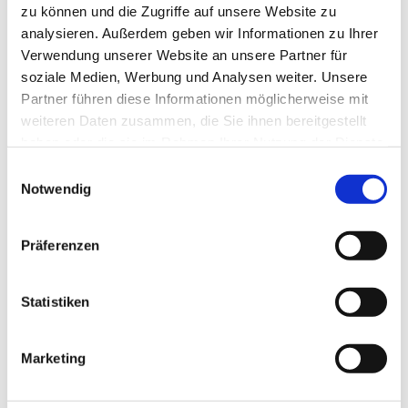
zu können und die Zugriffe auf unsere Website zu
analysieren. Außerdem geben wir Informationen zu Ihrer
Verwendung unserer Website an unsere Partner für
Fugenfräser Diamant Segmentform | 1,2 mm 
soziale Medien, Werbung und Analysen weiter. Unsere
Art.Nr. 40870
Partner führen diese Informationen möglicherweise mit
weiteren Daten zusammen, die Sie ihnen bereitgestellt
EUR
39,90
Exkl. MwSt
*
EUR
47,48
Inkl. MwSt
*
haben oder die sie im Rahmen Ihrer Nutzung der Dienste
gesammelt haben.
Einwilligungsauswahl
Notwendig
Präferenzen
Diamantfugenfräser Segmentform | 2,2 mm 
Art.Nr. 40825
Statistiken
EUR
39,95
Exkl. MwSt
*
EUR
47,54
Inkl. MwSt
*
Marketing