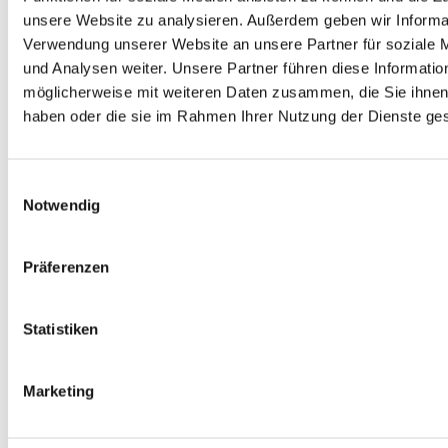
50255
unsere Website zu analysieren. Außerdem geben wir Informat
EUR
41,95
Exkl. MwSt
*
Verwendung unserer Website an unsere Partner für soziale
EUR
49,92
Inkl. MwSt
*
und Analysen weiter. Unsere Partner führen diese Informatio
möglicherweise mit weiteren Daten zusammen, die Sie ihnen 
haben oder die sie im Rahmen Ihrer Nutzung der Dienste g
MATRIXTEC Diamant-
Einwilligungsauswahl
Bohrkronen Set 6-teilig, 
Notwendig
im Koffer, Art. 50841
Präferenzen
EUR
275,00
Exkl. MwSt
*
EUR
327,25
Inkl. MwSt
*
UVP:
€ 329,00
Statistiken
Wundpflaster 
Marketing
selbstklebend, Art.-Nr. 