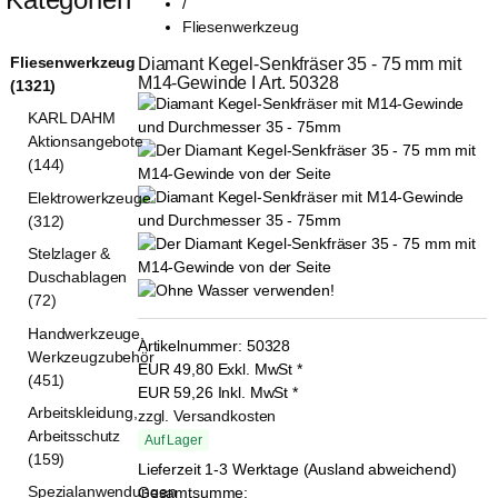
/
Fliesenwerkzeug
Fliesenwerkzeug
Diamant Kegel-Senkfräser 35 - 75 mm mit 
M14-Gewinde I Art. 50328
(1321)
KARL DAHM
Aktionsangebote
(144)
Elektrowerkzeuge
(312)
Stelzlager &
Duschablagen
(72)
Handwerkzeuge,
Artikelnummer:
50328
Werkzeugzubehör
EUR
49,80
Exkl. MwSt
*
(451)
EUR
59,26
Inkl. MwSt
*
Arbeitskleidung,
zzgl. Versandkosten
Arbeitsschutz
Auf Lager
(159)
Lieferzeit 1-3 Werktage (Ausland abweichend)
Spezialanwendungen
Gesamtsumme: