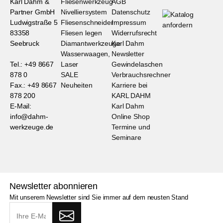
Karl Dahm &
Fliesenwerkzeug
AGB
Partner GmbH
Nivelliersystem
Datenschutz
Ludwigstraße 5
Fliesenschneider
Impressum
83358
Fliesen legen
Widerrufsrecht
Seebruck
Diamantwerkzeuge
Karl Dahm
Wasserwaagen,
Newsletter
Tel.: +49 8667
Laser
Gewindelaschen
878 0
SALE
Verbrauchsrechner
Fax.: +49 8667
Neuheiten
Karriere bei
878 200
KARL DAHM
E-Mail:
Karl Dahm
info@dahm-
Online Shop
werkzeuge.de
Termine und
Seminare
Newsletter abonnieren
Mit unserem Newsletter sind Sie immer auf dem neusten Stand