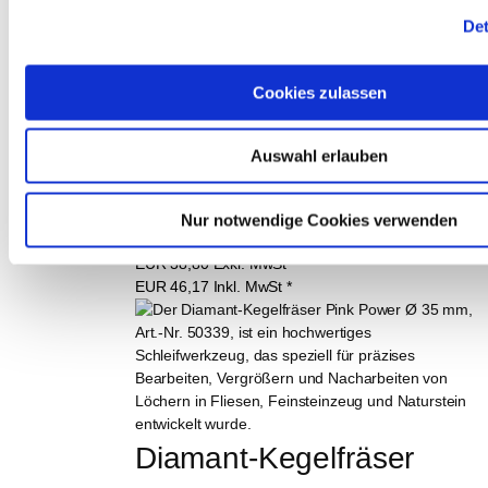
11154
Det
EUR
3,39
Exkl. MwSt
*
EUR
4,03
Inkl. MwSt
*
4,5 m (€ 0,90 / m)
Cookies zulassen
4er Diamant-Handfeile-
Auswahl erlauben
Set mit Körnung 200 I 
Nur notwendige Cookies verwenden
Art.-Nr. 12040
EUR
38,80
Exkl. MwSt
*
EUR
46,17
Inkl. MwSt
*
Diamant-Kegelfräser 