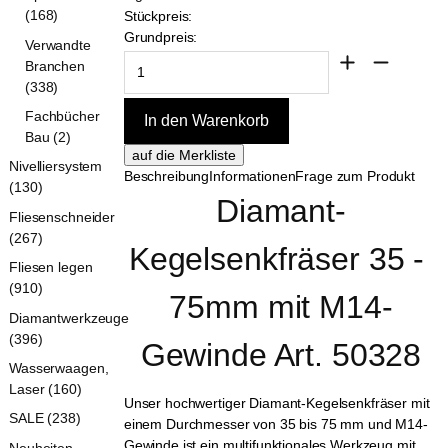
(168)
Stückpreis:
Grundpreis:
Verwandte
Branchen
(338)
Fachbücher
Bau (2)
Nivelliersystem
Beschreibung
Informationen
Frage zum Produkt
(130)
Diamant-
Fliesenschneider
(267)
Kegelsenkfräser 35 - 
Fliesen legen
(910)
75mm mit M14-
Diamantwerkzeuge
(396)
Gewinde Art. 50328
Wasserwaagen,
Laser (160)
Unser hochwertiger Diamant-Kegelsenkfräser mit
SALE (238)
einem Durchmesser von 35 bis 75 mm und M14-
Gewinde ist ein multifunktionales Werkzeug mit
Neuheiten