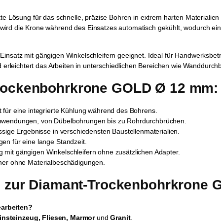
kte Lösung für das schnelle, präzise Bohren in extrem harten Materialien
ird die Krone während des Einsatzes automatisch gekühlt, wodurch eine
n Einsatz mit gängigen Winkelschleifern geeignet. Ideal für Handwerksbe
 erleichtert das Arbeiten in unterschiedlichen Bereichen wie Wanddurc
Trockenbohrkrone GOLD Ø 12 mm:
gt für eine integrierte Kühlung während des Bohrens.
 Anwendungen, von Dübelbohrungen bis zu Rohrdurchbrüchen.
ässige Ergebnisse in verschiedensten Baustellenmaterialien.
gen für eine lange Standzeit.
mit gängigen Winkelschleifern ohne zusätzlichen Adapter.
cher ohne Materialbeschädigungen.
en zur Diamant-Trockenbohrkrone
earbeiten?
insteinzeug, Fliesen, Marmor
und
Granit
.