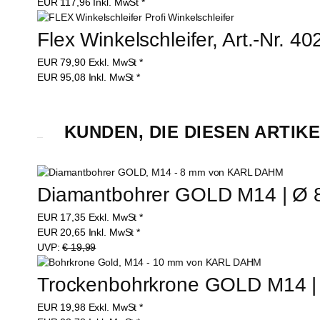
EUR
117,96
Inkl. MwSt
*
Flex Winkelschleifer, Art.-Nr. 4
EUR
79,90
Exkl. MwSt
*
EUR
95,08
Inkl. MwSt
*
KUNDEN, DIE DIESEN ARTIK
Diamantbohrer GOLD M14 | Ø 8
EUR
17,35
Exkl. MwSt
*
EUR
20,65
Inkl. MwSt
*
UVP:
€ 19,99
Trockenbohrkrone GOLD M14 | 
EUR
19,98
Exkl. MwSt
*