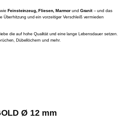
 wie
Feinsteinzeug, Fliesen, Marmor
und
Granit
– und das
 Überhitzung und ein vorzeitiger Verschleiß vermieden
triebe die auf hohe Qualität und eine lange Lebensdauer setzen.
hbrüchen, Dübellöchern und mehr.
 GOLD Ø 12 mm