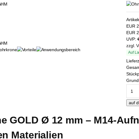
Artike
EUR
2
EUR
2
UVP:
zzgl. 
Auf La
Liefer
Gesa
Stückp
Grundp
e GOLD Ø 12 mm – M14-Aufna
n Materialien