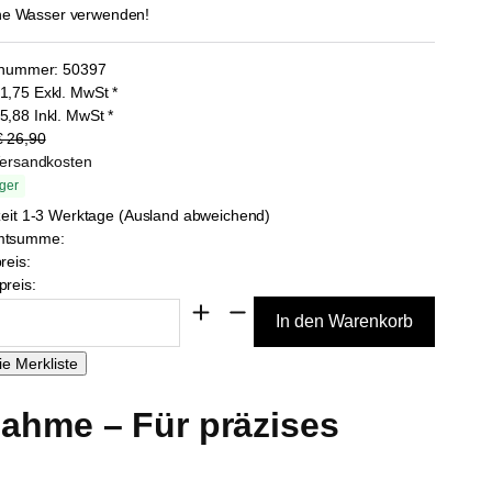
lnummer:
50397
1,75
Exkl. MwSt
*
5,88
Inkl. MwSt
*
€ 26,90
Versandkosten
ger
zeit 1-3 Werktage (Ausland abweichend)
mtsumme:
reis:
reis:
hme – Für präzises 