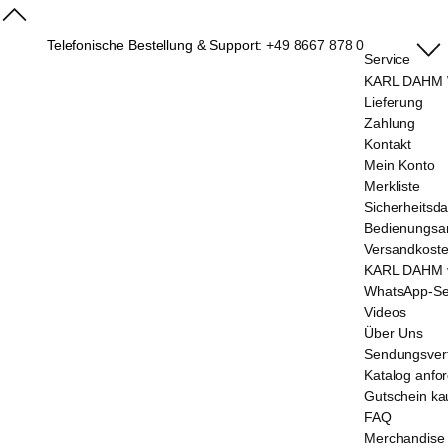
Telefonische Bestellung & Support:
+49 8667 878 0
Service
KARL DAHM W
Lieferung
Zahlung
Kontakt
Mein Konto
Merkliste
Sicherheitsda
Bedienungsan
Versandkost
KARL DAHM v
WhatsApp-Se
Videos
Über Uns
Sendungsver
Katalog anfo
Gutschein ka
FAQ
Merchandise