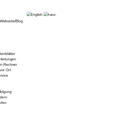
ebseite/Blog
tenblätter
leitungen
en-Rechner
or Ort
rvice
folgung
rdern
ufen