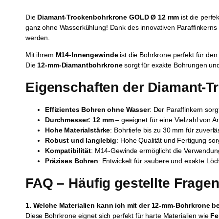
Die
Diamant-Trockenbohrkrone GOLD Ø 12 mm
ist die perfe
ganz ohne Wasserkühlung! Dank des innovativen Paraffinkerns w
werden.
Mit ihrem
M14-Innengewinde
ist die Bohrkrone perfekt für de
Die
12-mm-Diamantbohrkrone
sorgt für exakte Bohrungen und
Eigenschaften der Diamant-
Effizientes Bohren ohne Wasser
: Der Paraffinkern sor
Durchmesser: 12 mm
– geeignet für eine Vielzahl von
Hohe Materialstärke
: Bohrtiefe bis zu 30 mm für zuverl
Robust und langlebig
: Hohe Qualität und Fertigung sor
Kompatibilität
: M14-Gewinde ermöglicht die Verwendung 
Präzises Bohren
: Entwickelt für saubere und exakte Lö
FAQ – Häufig gestellte Frag
1. Welche Materialien kann ich mit der 12-mm-Bohrkrone b
Diese Bohrkrone eignet sich perfekt für harte Materialien wie
Fe