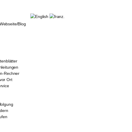
ebseite/Blog
tenblätter
leitungen
en-Rechner
or Ort
rvice
folgung
rdern
ufen