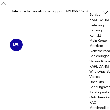
Telefonische Bestellung & Support:
+49 8667 878 0
Service
KARL DAHM W
Lieferung
Zahlung
Kontakt
Mein Konto
NEU
Merkliste
Sicherheitsda
Bedienungsan
Versandkost
KARL DAHM v
WhatsApp-Se
Videos
Über Uns
Sendungsver
Katalog anfo
Gutschein ka
FAQ
Merchandise