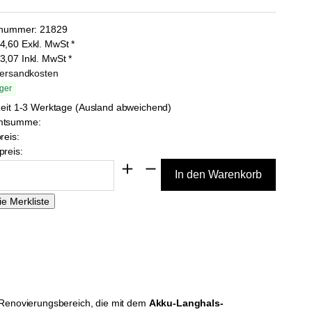
lnummer:
21829
4,60
Exkl. MwSt
*
3,07
Inkl. MwSt
*
Versandkosten
ger
zeit 1-3 Werktage (Ausland abweichend)
mtsumme:
reis:
reis:
nd Renovierungsbereich, die mit dem
Akku-Langhals-