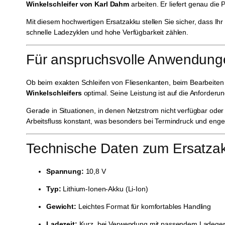
Winkelschleifer von Karl Dahm
arbeiten. Er liefert genau di
Mit diesem hochwertigen Ersatzakku stellen Sie sicher, dass Ihr
schnelle Ladezyklen und hohe Verfügbarkeit zählen.
Für anspruchsvolle Anwendunge
Ob beim exakten Schleifen von Fliesenkanten, beim Bearbeiten
Winkelschleifers
optimal. Seine Leistung ist auf die Anforder
Gerade in Situationen, in denen Netzstrom nicht verfügbar oder 
Arbeitsfluss konstant, was besonders bei Termindruck und engen 
Technische Daten zum Ersatzakk
Spannung:
10,8 V
Typ:
Lithium-Ionen-Akku (Li-Ion)
Gewicht:
Leichtes Format für komfortables Handling
Ladezeit:
Kurz, bei Verwendung mit passendem Ladegerät 