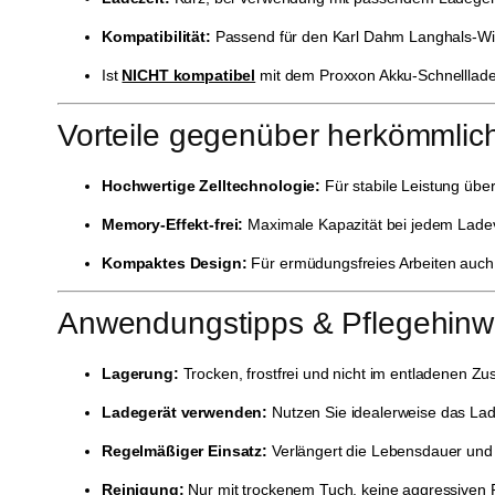
Kompatibilität:
Passend für den Karl Dahm Langhals-Wink
Ist
NICHT kompatibel
mit dem Proxxon Akku-Schnelllade
Vorteile gegenüber herkömmlic
Hochwertige Zelltechnologie:
Für stabile Leistung übe
Memory-Effekt-frei:
Maximale Kapazität bei jedem Lad
Kompaktes Design:
Für ermüdungsfreies Arbeiten auch
Anwendungstipps & Pflegehinw
Lagerung:
Trocken, frostfrei und nicht im entladenen Zu
Ladegerät verwenden:
Nutzen Sie idealerweise das Lad
Regelmäßiger Einsatz:
Verlängert die Lebensdauer und e
Reinigung:
Nur mit trockenem Tuch, keine aggressiven 