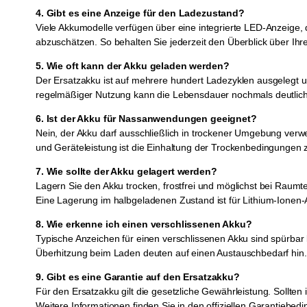
4. Gibt es eine Anzeige für den Ladezustand?
Viele Akkumodelle verfügen über eine integrierte LED-Anzeige, d
abzuschätzen. So behalten Sie jederzeit den Überblick über Ihr
5. Wie oft kann der Akku geladen werden?
Der Ersatzakku ist auf mehrere hundert Ladezyklen ausgelegt
regelmäßiger Nutzung kann die Lebensdauer nochmals deutlich v
6. Ist der Akku für Nassanwendungen geeignet?
Nein, der Akku darf ausschließlich in trockener Umgebung ver
und Geräteleistung ist die Einhaltung der Trockenbedingungen z
7. Wie sollte der Akku gelagert werden?
Lagern Sie den Akku trocken, frostfrei und möglichst bei Raumte
Eine Lagerung im halbgeladenen Zustand ist für Lithium-Ionen-
8. Wie erkenne ich einen verschlissenen Akku?
Typische Anzeichen für einen verschlissenen Akku sind spürbar
Überhitzung beim Laden deuten auf einen Austauschbedarf hin. 
9. Gibt es eine Garantie auf den Ersatzakku?
Für den Ersatzakku gilt die gesetzliche Gewährleistung. Sollte
Weitere Informationen finden Sie in den offiziellen Garantiebe