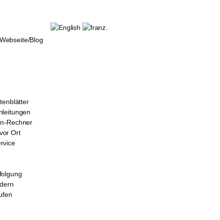
ebseite/Blog
tenblätter
leitungen
en-Rechner
or Ort
rvice
folgung
rdern
ufen