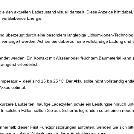
ie den aktuellen Ladezustand visuell darstellt. Diese Anzeige hilft dabei
e verbleibende Energie.
 und überzeugt durch eine besonders langlebige Lithium-Ionen-Technol
erlängert werden. Achten Sie dabei auf eine vollständige Ladung und en
wendet werden. Ein Kontakt mit Wasser oder feuchtem Baumaterial kann 
wingend erforderlich.
mperatur – ideal sind 15 bis 25 °C. Der Akku sollte nicht vollständig ent
Akkus optimal.
 kürzere Laufzeiten, häufige Ladezyklen sowie ein Leistungseinbruch u
In solchen Fällen sollten Sie aus Sicherheitsgründen sofort einen neue
n innerhalb dieser Frist Funktionsstörungen auftreten, wenden Sie sich
dingungen auf der Website oder in Ihrer Produktverpackung.