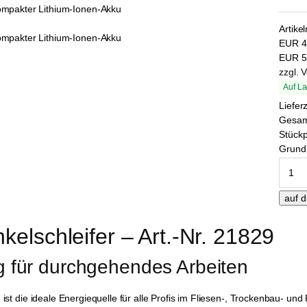
Artike
EUR
4
EUR
5
zzgl. 
Auf La
Liefer
Gesa
Stückp
Grundp
elschleifer – Art.-Nr. 21829
g für durchgehendes Arbeiten
)
ist die ideale Energiequelle für alle Profis im Fliesen-, Trockenbau- u