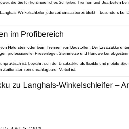
e Power, die Sie für kontinuierliches Schleifen, Trennen und Bearbeiten 
 Langhals-Winkelschleifer jederzeit einsatzbereit bleibt – besonders bei 
n im Profibereich
 von Naturstein oder beim Trennen von Baustoffen: Der Ersatzakku unte
ungen professioneller Fliesenleger, Steinmetze und Handwerker abgestim
unpraktisch ist, bewährt sich der Ersatzakku als flexible und mobile St
Zeitfenstern ein unschlagbarer Vorteil ist.
u zu Langhals-Winkelschleifer – Ar
(z. B. Art.-Nr. 41812)