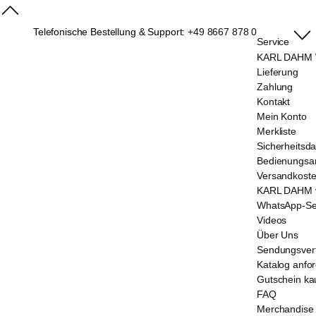
Telefonische Bestellung & Support:
+49 8667 878 0
Service
KARL DAHM W
Lieferung
Zahlung
Kontakt
Mein Konto
Merkliste
Sicherheitsda
Bedienungsan
Versandkost
KARL DAHM v
WhatsApp-Se
Videos
Über Uns
Sendungsver
Katalog anfo
Gutschein ka
FAQ
Merchandise