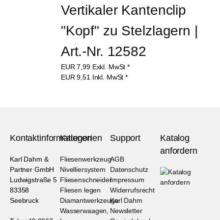
Vertikaler Kantenclip 
"Kopf" zu Stelzlagern | 
Art.-Nr. 12582
EUR
7,99
Exkl. MwSt
*
EUR
9,51
Inkl. MwSt
*
Kontaktinformationen
Kategorien
Support
Katalog
anfordern
Karl Dahm &
Fliesenwerkzeug
AGB
Partner GmbH
Nivelliersystem
Datenschutz
Ludwigstraße 5
Fliesenschneider
Impressum
83358
Fliesen legen
Widerrufsrecht
Seebruck
Diamantwerkzeuge
Karl Dahm
Wasserwaagen,
Newsletter