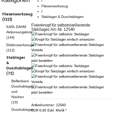
/
Fliesenwerkzeug
/
Fliesenwerkzeug
Stelzlager & Duschablagen
(1321)
Fixierknopf für selbstnivellierende 
KARL DAHM
Stelzlager, Art.-Nr. 12540
Aktionsangebote
(144)
Elektrowerkzeuge
(312)
Stelzlager
&
Duschablagen
(72)
Befliesbare
Duschablagen
und
Nischen
(19)
Artikelnummer:
12540
Duschablagen
EUR
0,65
Exkl. MwSt
*