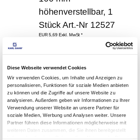
höhenverstellbar, 1 
Stück Art.-Nr 12527
EUR
5,69
Exkl. MwSt
*
EUR
6,77
Inkl. MwSt
*
Nivelliersystem Basis-
Diese Webseite verwendet Cookies
Set schwarz, 1 mm Art. 
Wir verwenden Cookies, um Inhalte und Anzeigen zu
12451
personalisieren, Funktionen für soziale Medien anbieten
zu können und die Zugriffe auf unsere Website zu
EUR
49,98
Exkl. MwSt
*
analysieren. Außerdem geben wir Informationen zu Ihrer
EUR
59,48
Inkl. MwSt
*
Verwendung unserer Website an unsere Partner für
Unterlegmatte 220 x 
soziale Medien, Werbung und Analysen weiter. Unsere
Partner führen diese Informationen möglicherweise mit
220 mm Art.-Nr. 11865
weiteren Daten zusammen, die Sie ihnen bereitgestellt
haben oder die sie im Rahmen Ihrer Nutzung der Dienste
EUR
0,99
Exkl. MwSt
*