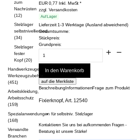
zum
EUR
0,77
Inkl. MwSt
*
Nachrüsten
zzgl. Versandkosten
(12)
Auf Lager
Stelzlager
Lieferzeit 1-3 Werktage (Ausland abweichend)
selbstnivellierend
Gesamtsumme:
(34)
Stückpreis:
Grundpreis:
Stelzlager
fester
Kopf (20)
Handwerkzeuge,
Werkzeugzubehör
(451)
Beschreibung
Informationen
Frage zum Produkt
Arbeitskleidung,
Arbeitsschutz
Fixierknopf, Art. 12540
(159)
Spezialanwendungen
für selbstniv. Stelzlager
(168)
Kontaktieren Sie uns bei aufkommenden Fragen -
Verwandte
Beratung ist unsere Stärke!
Branchen