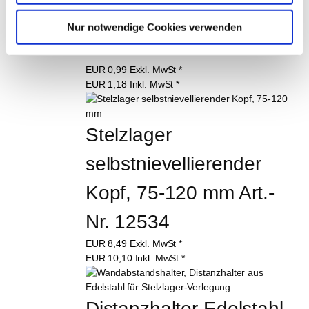
Unterlegmatte 220 x 
Nur notwendige Cookies verwenden
220 mm Art.-Nr. 11865
EUR
0,99
Exkl. MwSt
*
EUR
1,18
Inkl. MwSt
*
Stelzlager 
selbstnievellierender 
Kopf, 75-120 mm Art.-
Nr. 12534
EUR
8,49
Exkl. MwSt
*
EUR
10,10
Inkl. MwSt
*
Distanzhalter Edelstahl, 