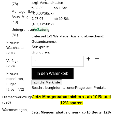
zzgl. Versandkosten
(78)
€ 32,59
ab 1 Stk.
Montagehilfen,
(€ 0,03/Stück)
Bauaufzug
€ 27,07
ab 10 Stk.
(49)
(€ 0,03/Stück)
Untergrundvorbereitung
Auf Lager
(81)
Lieferzeit 1-3 Werktage (Ausland abweichend)
Gesamtsumme:
Fliesen-
Stückpreis:
Waschsets
Grundpreis:
(291)
Verfugen
(258)
Fliesen
reparieren,
Fugen
Beschreibung
Informationen
Frage zum Produkt
färben (72)
Jetzt Mengenrabatt sichern - ab 10 Beutel
Diamantwerkzeuge
(396)
12% sparen
Wasserwaagen,
Jetzt Mengenrabatt sichern - ab 10 Beutel 12%