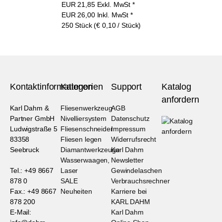
EUR
21,85
Exkl. MwSt
*
EUR
26,00
Inkl. MwSt
*
250 Stück (€ 0,10 / Stück)
Kontaktinformationen
Kategorien
Support
Katalog
anfordern
Karl Dahm &
Fliesenwerkzeug
AGB
Partner GmbH
Nivelliersystem
Datenschutz
Ludwigstraße 5
Fliesenschneider
Impressum
83358
Fliesen legen
Widerrufsrecht
Seebruck
Diamantwerkzeuge
Karl Dahm
Wasserwaagen,
Newsletter
Tel.: +49 8667
Laser
Gewindelaschen
878 0
SALE
Verbrauchsrechner
Fax.: +49 8667
Neuheiten
Karriere bei
878 200
KARL DAHM
E-Mail:
Karl Dahm