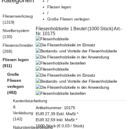
/
Fliesen legen
/
Fliesenwerkzeug
Große Fliesen verlegen
(1319)
Fliesenholzkeile 1 Beutel (1000 Stück) Art.-
Nivelliersystem
Nr. 10175
(130)
Fliesenschneider
(268)
Fliesen legen
(911)
Große
Fliesen
verlegen
(492)
Kantenbearbeitung
&
Artikelnummer:
10175
Verklebung
EUR
27,39
Exkl. MwSt
*
(142)
EUR
32,59
Inkl. MwSt
*
1000 Stück (€ 0,03 / Stück)
Natursteinbearbeitung