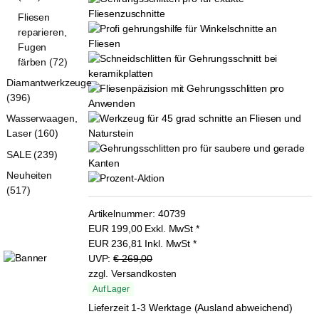
Fliesen
reparieren,
Fugen
färben (72)
Diamantwerkzeuge
(396)
Wasserwaagen,
Laser (160)
SALE (239)
Neuheiten
(517)
Artikelnummer:
40739
EUR
199,00
Exkl. MwSt
*
EUR
236,81
Inkl. MwSt
*
UVP:
€ 269,00
zzgl. Versandkosten
Auf Lager
Lieferzeit 1-3 Werktage (Ausland abweichend)