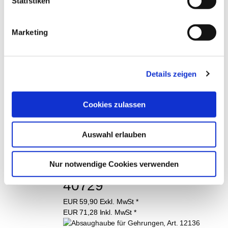
Statistiken
Marketing
Karl Dahm 
Gehrungsschlitten mit 
Details zeigen
Absaugung, Art. 40723
EUR
83,90
Exkl. MwSt
*
Cookies zulassen
EUR
99,84
Inkl. MwSt
*
Auswahl erlauben
Schleif-Schlitten inkl. 
Staubabsaugung, Art. 
Nur notwendige Cookies verwenden
40729
EUR
59,90
Exkl. MwSt
*
EUR
71,28
Inkl. MwSt
*