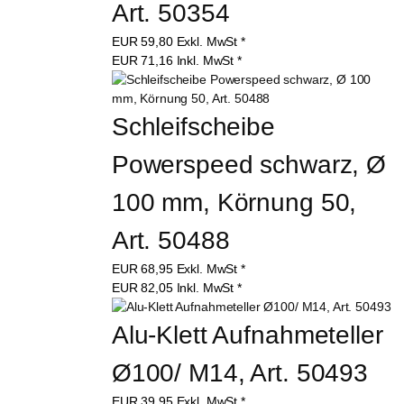
Art. 50354
EUR
59,80
Exkl. MwSt
*
EUR
71,16
Inkl. MwSt
*
Schleifscheibe 
Powerspeed schwarz, Ø 
100 mm, Körnung 50, 
Art. 50488
EUR
68,95
Exkl. MwSt
*
EUR
82,05
Inkl. MwSt
*
Alu-Klett Aufnahmeteller 
Ø100/ M14, Art. 50493
EUR
39,95
Exkl. MwSt
*