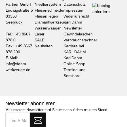
Partner GmbH
Nivelliersystem
Datenschutz
Ludwigstraße 5
Fliesenschneider
Impressum
83358
Fliesen legen
Widerrufsrecht
Seebruck
Diamantwerkzeuge
Karl Dahm
Wasserwaagen,
Newsletter
Tel.: +49 8667
Laser
Gewindelaschen
878 0
SALE
Verbrauchsrechner
Fax.: +49 8667
Neuheiten
Karriere bei
878 200
KARL DAHM
E-Mail:
Karl Dahm
info@dahm-
Online Shop
werkzeuge.de
Termine und
Seminare
Newsletter abonnieren
Mit unserem Newsletter sind Sie immer auf dem neusten Stand