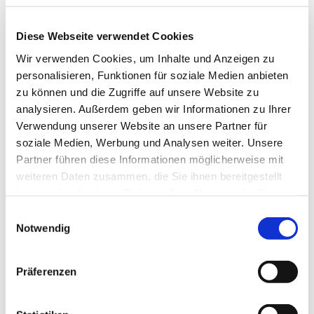
EUR
12,90
Exkl. MwSt
*
EUR
15,35
Inkl. MwSt
*
Diese Webseite verwendet Cookies
Wir verwenden Cookies, um Inhalte und Anzeigen zu
personalisieren, Funktionen für soziale Medien anbieten
zu können und die Zugriffe auf unsere Website zu
Einhandzwinge 150 mm, 1 Paar Art. 22526
analysieren. Außerdem geben wir Informationen zu Ihrer
EUR
29,49
Exkl. MwSt
*
Verwendung unserer Website an unsere Partner für
EUR
35,09
Inkl. MwSt
*
soziale Medien, Werbung und Analysen weiter. Unsere
2 Stück (€ 17,55 / Stück)
Partner führen diese Informationen möglicherweise mit
weiteren Daten zusammen, die Sie ihnen bereitgestellt
haben oder die sie im Rahmen Ihrer Nutzung der Dienste
gesammelt haben.
Einwilligungsauswahl
Notwendig
DIESE PRODUKTE 
KÖNNTEN SIE AUCH 
Präferenzen
INTERESSIEREN: