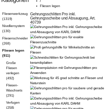
/
Fliesen legen
Fliesenwerkzeug
Gehrungsschlitten Pro inkl. 
Gehrungsscheibe und Absaugung, Art. 
(1319)
40739
Nivelliersystem
(130)
Fliesenschneider
(268)
Fliesen legen
(911)
Große
Fliesen
verlegen
(492)
Fliesen-
Waschsets
(291)
Verfugen
(258)