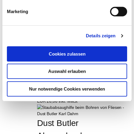
18mm
Marketing
EUR
14,99
Exkl. MwSt
*
EUR
17,84
Inkl. MwSt
*
Details zeigen
Karl Dahm Dust Butler 
Cookies zulassen
Maxi Art.-Nr. 12074 
Staubabsaughilfe bis Ø 
Auswahl erlauben
82mm
Nur notwendige Cookies verwenden
EUR
21,90
Exkl. MwSt
*
EUR
26,06
Inkl. MwSt
*
Dust Butler 