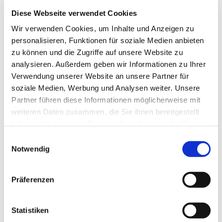
Diese Webseite verwendet Cookies
EUR
8,97
Exkl. MwSt
*
EUR
10,67
Inkl. MwSt
*
Wir verwenden Cookies, um Inhalte und Anzeigen zu
personalisieren, Funktionen für soziale Medien anbieten
zu können und die Zugriffe auf unsere Website zu
analysieren. Außerdem geben wir Informationen zu Ihrer
Verwendung unserer Website an unsere Partner für
DIESE PRODUKTE 
soziale Medien, Werbung und Analysen weiter. Unsere
Partner führen diese Informationen möglicherweise mit
KÖNNTEN SIE AUCH 
weiteren Daten zusammen, die Sie ihnen bereitgestellt
INTERESSIEREN:
haben oder die sie im Rahmen Ihrer Nutzung der Dienste
gesammelt haben.
Einwilligungsauswahl
Notwendig
Karl Dahm Dust Butler 
Präferenzen
Mini Art.-Nr. 12073 - 
Statistiken
Staubabsaughilfe bis Ø 