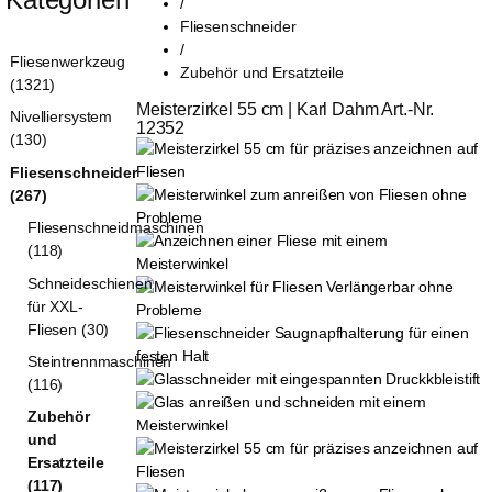
/
Fliesenschneider
/
Fliesenwerkzeug
Zubehör und Ersatzteile
(1321)
Meisterzirkel 55 cm | Karl Dahm Art.-Nr. 
Nivelliersystem
12352
(130)
Fliesenschneider
(267)
Fliesenschneidmaschinen
(118)
Schneideschienen
für XXL-
Fliesen (30)
Steintrennmaschinen
(116)
Zubehör
und
Ersatzteile
(117)