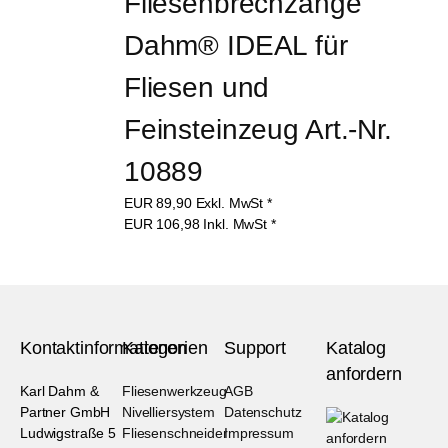
Fliesenbrechzange 
Dahm® IDEAL für 
Fliesen und 
Feinsteinzeug Art.-Nr. 
10889
EUR
89,90
Exkl. MwSt
*
EUR
106,98
Inkl. MwSt
*
Kontaktinformationen
Kategorien
Support
Katalog
anfordern
Karl Dahm &
Fliesenwerkzeug
AGB
Partner GmbH
Nivelliersystem
Datenschutz
Ludwigstraße 5
Fliesenschneider
Impressum