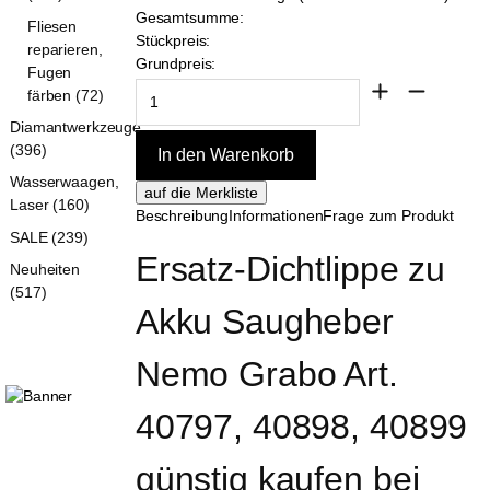
Gesamtsumme:
Fliesen
Stückpreis:
reparieren,
Grundpreis:
Fugen
färben (72)
Diamantwerkzeuge
(396)
Wasserwaagen,
Laser (160)
Beschreibung
Informationen
Frage zum Produkt
SALE (239)
Ersatz-Dichtlippe zu 
Neuheiten
(517)
Akku Saugheber 
Nemo Grabo Art. 
40797, 40898, 40899 
günstig kaufen bei 