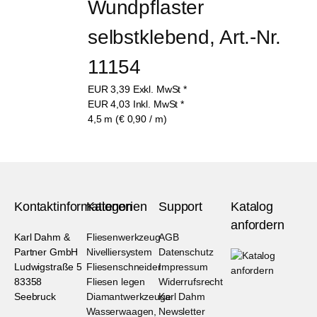
Wundpflaster 
selbstklebend, Art.-Nr. 
11154
EUR
3,39
Exkl. MwSt
*
EUR
4,03
Inkl. MwSt
*
4,5 m (€ 0,90 / m)
Kontaktinformationen
Kategorien
Support
Katalog
anfordern
Karl Dahm &
Fliesenwerkzeug
AGB
Partner GmbH
Nivelliersystem
Datenschutz
Ludwigstraße 5
Fliesenschneider
Impressum
83358
Fliesen legen
Widerrufsrecht
Seebruck
Diamantwerkzeuge
Karl Dahm
Wasserwaagen,
Newsletter