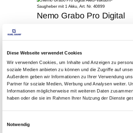
Nemo Grabo Pro Digital 
Akku-Vakuum-
Saugheber mit 1 Akku, 
Art. Nr. 40899
Diese Webseite verwendet Cookies
Wir verwenden Cookies, um Inhalte und Anzeigen zu personal
EUR
399,00
Exkl. MwSt
*
EUR
474,81
Inkl. MwSt
*
soziale Medien anbieten zu können und die Zugriffe auf unse
Außerdem geben wir Informationen zu Ihrer Verwendung uns
Silikon Abziehgummis, 
Partner für soziale Medien, Werbung und Analysen weiter. U
Informationen möglicherweise mit weiteren Daten zusammen, d
versch. Größen
haben oder die sie im Rahmen Ihrer Nutzung der Dienste g
EUR
14,90
Exkl. MwSt
*
EUR
17,73
Inkl. MwSt
*
Einwilligungsauswahl
UVP:
€ 19,89
Notwendig