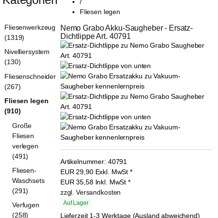
/
Fliesen legen
Fliesenwerkzeug
Nemo Grabo Akku-Saugheber - Ersatz-
Dichtlippe Art. 40791
(1319)
Nivelliersystem
(130)
Fliesenschneider
(267)
Fliesen legen
(910)
Große
Fliesen
verlegen
(491)
Artikelnummer:
40791
Fliesen-
EUR
29,90
Exkl. MwSt
*
Waschsets
EUR
35,58
Inkl. MwSt
*
(291)
zzgl. Versandkosten
Auf Lager
Verfugen
(258)
Lieferzeit 1-3 Werktage (Ausland abweichend)