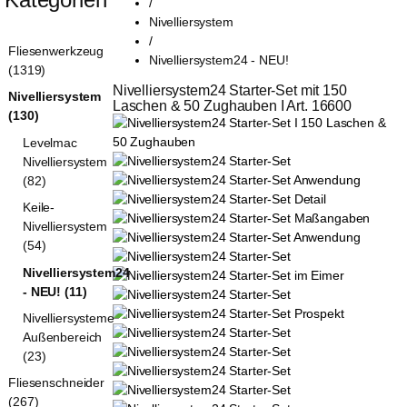
/
Nivelliersystem
/
Fliesenwerkzeug
Nivelliersystem24 - NEU!
(1319)
Nivelliersystem24 Starter-Set mit 150 
Nivelliersystem
Laschen & 50 Zughauben I Art. 16600
(130)
Levelmac
Nivelliersystem
(82)
Keile-
Nivelliersystem
(54)
Nivelliersystem24
- NEU! (11)
Nivelliersysteme
Außenbereich
(23)
Fliesenschneider
(267)