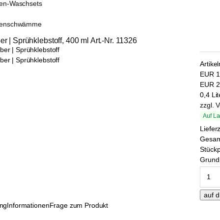
sen-Waschsets
senschwämme
r | Sprühklebstoff, 400 ml Art.-Nr. 11326
Artike
EUR
1
EUR
2
0,4 Lit
zzgl. 
Auf La
Liefer
Gesa
Stückp
Grundp
ung
Informationen
Frage zum Produkt