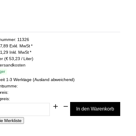
lnummer:
11326
7,89
Exkl. MwSt
*
1,29
Inkl. MwSt
*
er (€ 53,23 / Liter)
Versandkosten
ger
zeit 1-3 Werktage (Ausland abweichend)
mtsumme:
reis:
reis: