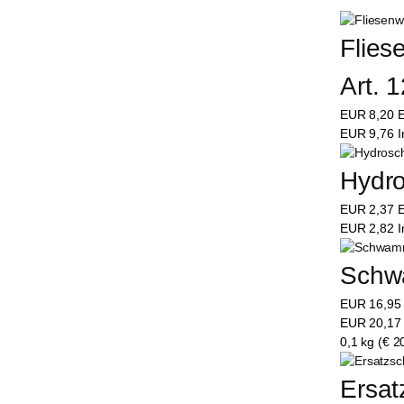
Flies
Art. 
EUR
8,20
E
EUR
9,76
I
Hydro
EUR
2,37
E
EUR
2,82
I
Schwa
EUR
16,9
EUR
20,1
0,1 kg (€ 2
Ersat