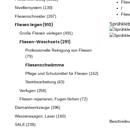
Flie
Nivelliersystem (130)
/
Flie
Fliesenschneider (267)
Sprühklebe
Fliesen legen (910)
Große Fliesen verlegen (491)
Fliesen-Waschsets (291)
Professionelle Reinigung von Fliesen
(79)
Fliesenschwämme
Pflege und Schutzmittel für Fliesen (162)
Steinbearbeitung (43)
Verfugen (258)
Fliesen reparieren, Fugen färben (72)
Diamantwerkzeuge (396)
Wasserwaagen, Laser (160)
Beschreib
SALE (238)