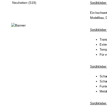
Neuheiten (519)
Sprühkleber 
Ein hochwert
Modellbau, D
Sprühkleber 
Trans
Extre
Tempe
Für v
Sprühkleber 
Scha
Schau
Furni
Metal
Sprühkleber