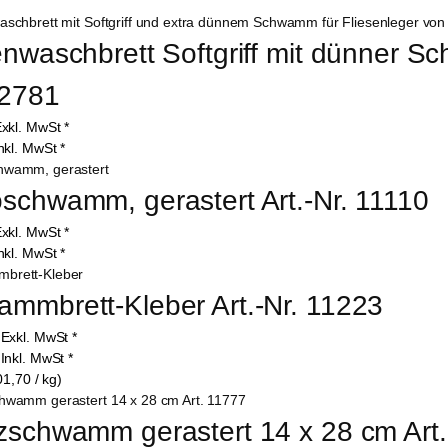
enwaschbrett Softgriff mit dünner S
12781
xkl. MwSt
*
nkl. MwSt
*
schwamm, gerastert Art.-Nr. 11110
xkl. MwSt
*
nkl. MwSt
*
mmbrett-Kleber Art.-Nr. 11223
5
Exkl. MwSt
*
7
Inkl. MwSt
*
01,70 / kg)
zschwamm gerastert 14 x 28 cm Art