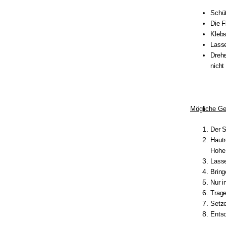
Schüt
Die F
Klebs
Lasse
Drehe
nicht
Mögliche Ge
Der S
Hautr
Hohe 
Lasse
Bring
Nur i
Trag
Setze
Entso