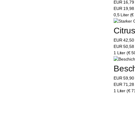
EUR
16,7
EUR
19,9
0,5 Liter (€
Citrus
EUR
42,5
EUR
50,5
1 Liter (€ 5
Besch
EUR
59,9
EUR
71,2
1 Liter (€ 7