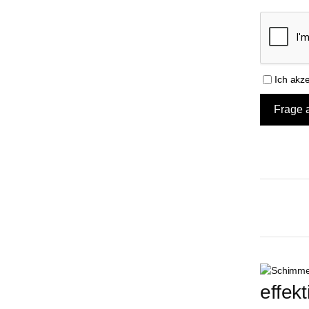
Ich akz
effek