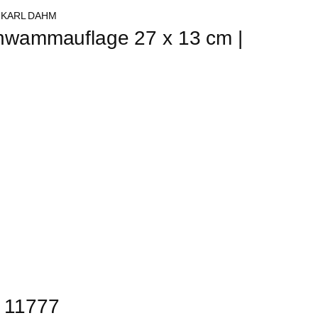
chwammauflage 27 x 13 cm | 
. 11777