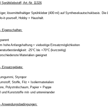
| Sprühklebstoff, Art.-Nr. 11326
iger, lösemittelhaltiger Sprühkleber (400 ml) auf Synthesekautschukbasis. Die
o-it-yourself, Hobby + Haushalt.
- Eigenschaften:
parent
m hohe Anfangshaftung + vielseitige Einsatzmöglichkeiten
raturbeständigkeit: -25°C bis +70°C (kurzzeitig)
erschiedenste Materialien geeignet
- Einsatzgebiete:
umgummi, Styropor
mstoff, Stoffe, Filz + Isoliermaterialien
ere, Polystrolschaum, Papier + Pappe
l und Kunststoffe mit- und untereinander
 - Anwendungsbedingungen: