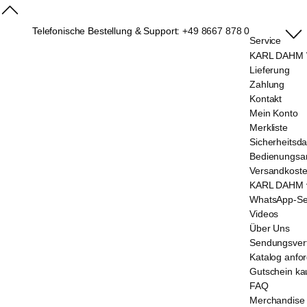
Telefonische Bestellung & Support:
+49 8667 878 0
Service
KARL DAHM W
Lieferung
Zahlung
Kontakt
Mein Konto
Merkliste
Sicherheitsda
Bedienungsan
Versandkost
KARL DAHM v
WhatsApp-Se
Videos
Über Uns
Sendungsver
Katalog anfo
Gutschein ka
FAQ
Merchandise