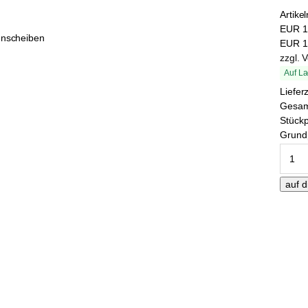
Artike
EUR
1
EUR
1
zzgl. 
Auf La
Liefer
Gesa
Stückp
Grundp