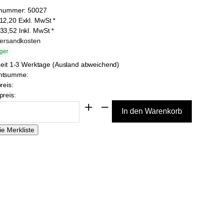
lnummer:
50027
12,20
Exkl. MwSt
*
33,52
Inkl. MwSt
*
Versandkosten
ger
zeit 1-3 Werktage (Ausland abweichend)
mtsumme:
reis:
reis: