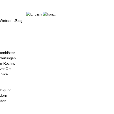
ebseite/Blog
tenblätter
leitungen
en-Rechner
or Ort
rvice
folgung
rdern
ufen