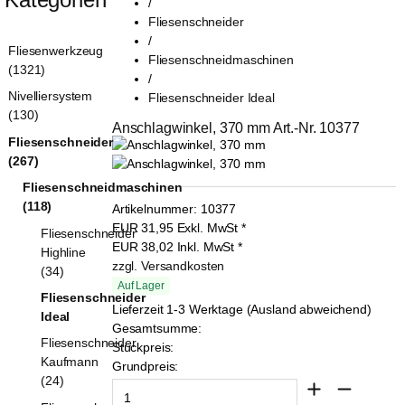
/
Fliesenschneider
/
Fliesenwerkzeug
Fliesenschneidmaschinen
(1321)
/
Nivelliersystem
Fliesenschneider Ideal
(130)
Anschlagwinkel, 370 mm Art.-Nr. 10377
Fliesenschneider
(267)
Fliesenschneidmaschinen
(118)
Artikelnummer:
10377
EUR
31,95
Exkl. MwSt
*
Fliesenschneider
EUR
38,02
Inkl. MwSt
*
Highline
zzgl. Versandkosten
(34)
Auf Lager
Fliesenschneider
Lieferzeit 1-3 Werktage (Ausland abweichend)
Ideal
Gesamtsumme:
Fliesenschneider
Stückpreis:
Kaufmann
Grundpreis:
(24)