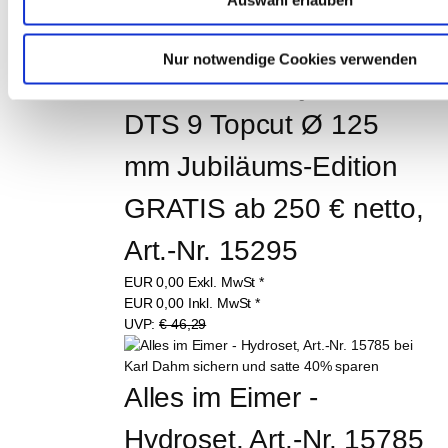
Auswahl erlauben
EUR
232,05
Inkl. MwSt
*
Nur notwendige Cookies verwenden
DTS 9 Topcut Ø 125 
mm Jubiläums-Edition 
GRATIS ab 250 € netto, 
Art.-Nr. 15295
EUR
0,00
Exkl. MwSt
*
EUR
0,00
Inkl. MwSt
*
UVP:
€ 46,29
Alles im Eimer - 
Hydroset, Art.-Nr. 15785