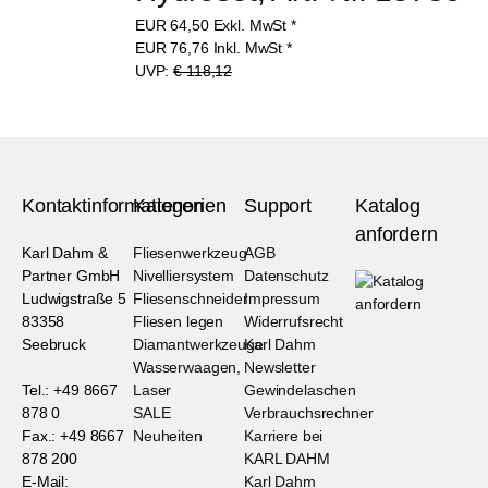
EUR
64,50
Exkl. MwSt
*
EUR
76,76
Inkl. MwSt
*
UVP:
€ 118,12
Kontaktinformationen
Kategorien
Support
Katalog
anfordern
Karl Dahm &
Fliesenwerkzeug
AGB
Partner GmbH
Nivelliersystem
Datenschutz
Ludwigstraße 5
Fliesenschneider
Impressum
83358
Fliesen legen
Widerrufsrecht
Seebruck
Diamantwerkzeuge
Karl Dahm
Wasserwaagen,
Newsletter
Tel.: +49 8667
Laser
Gewindelaschen
878 0
SALE
Verbrauchsrechner
Fax.: +49 8667
Neuheiten
Karriere bei
878 200
KARL DAHM
E-Mail:
Karl Dahm