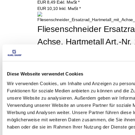
EUR
8,49
Exkl. MwSt
*
EUR
10,10
Inkl. MwSt
*
Fliesenschneider Ersatzra
Achse, Hartmetall Art.-Nr
EUR
5,95
Exkl. MwSt
*
EUR
7,08
Inkl. MwSt
*
Diese Webseite verwendet Cookies
Softgriff-Fugbrett mit 
Wir verwenden Cookies, um Inhalte und Anzeigen zu persona
Moosgummibelag, 14 x 
Funktionen für soziale Medien anbieten zu können und die Zug
unsere Website zu analysieren. Außerdem geben wir Informat
28 cm Art.-Nr. 11779
Verwendung unserer Website an unsere Partner für soziale 
Werbung und Analysen weiter. Unsere Partner führen diese 
EUR
8,97
Exkl. MwSt
*
möglicherweise mit weiteren Daten zusammen, die Sie ihnen 
EUR
10,67
Inkl. MwSt
*
haben oder die sie im Rahmen Ihrer Nutzung der Dienste g