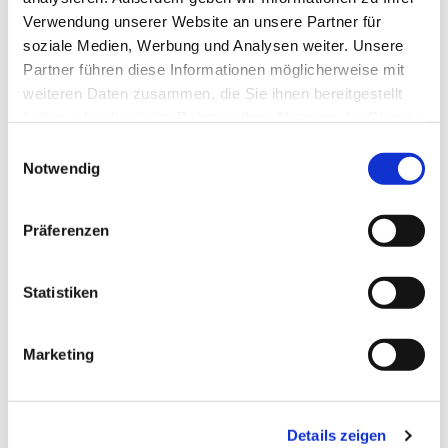
Verwendung unserer Website an unsere Partner für
soziale Medien, Werbung und Analysen weiter. Unsere
Partner führen diese Informationen möglicherweise mit
weiteren Daten zusammen, die Sie ihnen bereitgestellt
haben oder die sie im Rahmen Ihrer Nutzung der Dienste
gesammelt haben.
Einwilligungsauswahl
Notwendig
Ich akzeptiere die
Datenschutzbestimmungen
Präferenzen
Statistiken
PASSENDES 
ZUBEHÖR
Marketing
DIESE PRODUKTE 
Details zeigen