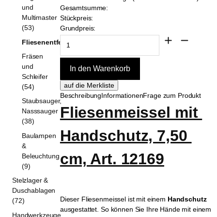
und
Gesamtsumme:
Multimaster
Stückpreis:
(53)
Grundpreis:
Fliesenentferner
Fräsen
und
Schleifer
(54)
Beschreibung
Informationen
Frage zum Produkt
Staubsauger,
Fliesenmeissel mit 
Nasssauger
(38)
Handschutz, 7,50 
Baulampen
&
cm, Art. 12169
Beleuchtung
(9)
Stelzlager &
Duschablagen
Dieser Fliesenmeissel ist mit einem
Handschutz
(72)
ausgestattet. So können Sie Ihre Hände mit einem
Handwerkzeuge,