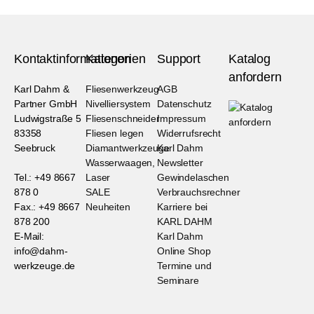
Kontaktinformationen
Kategorien
Support
Katalog
anfordern
Karl Dahm &
Fliesenwerkzeug
AGB
Partner GmbH
Nivelliersystem
Datenschutz
Ludwigstraße 5
Fliesenschneider
Impressum
83358
Fliesen legen
Widerrufsrecht
Seebruck
Diamantwerkzeuge
Karl Dahm
Wasserwaagen,
Newsletter
Tel.: +49 8667
Laser
Gewindelaschen
878 0
SALE
Verbrauchsrechner
Fax.: +49 8667
Neuheiten
Karriere bei
878 200
KARL DAHM
E-Mail:
Karl Dahm
info@dahm-
Online Shop
werkzeuge.de
Termine und
Seminare