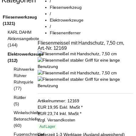
/
Fliesenwerkzeug
/
Fliesenwerkzeug
Elektrowerkzeuge
(1321)
/
KARL DAHM
Fliesenentferner
Aktionsangebote
Fliesenmeissel mit Handschutz, 7,50 cm, 
(144)
Art.-Nr. 12169
Elektrowerkzeuge
(312)
Rührwerke
Rührer
Rührquirle
(77)
Rüttler
Artikelnummer:
12169
(5)
EUR
19,95
Exkl. MwSt
*
Winkelschleifer
EUR
23,74
Inkl. MwSt
*
Betonschleifer
zzgl. Versandkosten
(60)
Auf Lager
Fugenschneider
Lieferzeit 1-3 Werktage (Ausland abweichend)