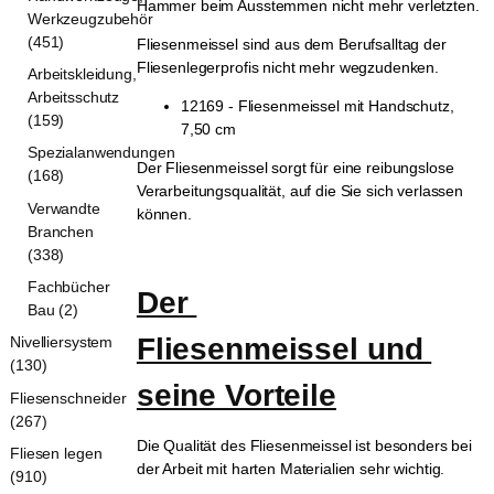
Hammer beim Ausstemmen nicht mehr verletzten.
Werkzeugzubehör
(451)
Fliesenmeissel sind aus dem Berufsalltag der
Fliesenlegerprofis nicht mehr wegzudenken.
Arbeitskleidung,
Arbeitsschutz
12169 - Fliesenmeissel mit Handschutz,
(159)
7,50 cm
Spezialanwendungen
Der Fliesenmeissel sorgt für eine reibungslose
(168)
Verarbeitungsqualität, auf die Sie sich verlassen
Verwandte
können.
Branchen
(338)
Fachbücher
Der 
Bau (2)
Fliesenmeissel und 
Nivelliersystem
(130)
seine Vorteile
Fliesenschneider
(267)
Die Qualität des Fliesenmeissel ist besonders bei
Fliesen legen
der Arbeit mit harten Materialien sehr wichtig.
(910)