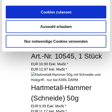
KÖNNTEN SIE AUCH 
INTERESSIEREN:
Cookies zulassen
Auswahl erlauben
Nur notwendige Cookies verwenden
Senkloteinrichter DBGM 
Art.-Nr. 10545, 1 Stück
EUR
10,90
Exkl. MwSt
*
EUR
12,97
Inkl. MwSt
*
Hartmetall-Hammer 
(Schneide) 50g
EUR
9,39
Exkl. MwSt
*
EUR
11,17
Inkl. MwSt
*