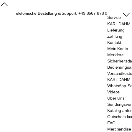
Telefonische Bestellung & Support:
+49 8667 878 0
Service
KARL DAHM W
Lieferung
Zahlung
Kontakt
Mein Konto
Merkliste
Sicherheitsda
Bedienungsan
Versandkost
KARL DAHM v
WhatsApp-Se
Videos
Über Uns
Sendungsver
Katalog anfo
Gutschein ka
FAQ
Merchandise