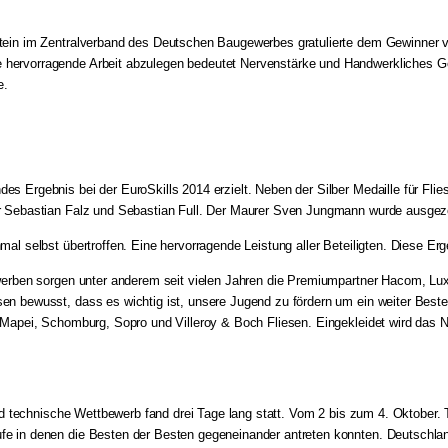
tein im Zentralverband des Deutschen Baugewerbes gratulierte dem Gewinner vo
hervorragende Arbeit abzulegen bedeutet Nervenstärke und Handwerkliches Ges
e.
 Ergebnis bei der EuroSkills 2014 erzielt. Neben der Silber Medaille für Flie
r Sebastian Falz und Sebastian Full. Der Maurer Sven Jungmann wurde ausgezei
l selbst übertroffen. Eine hervorragende Leistung aller Beteiligten. Diese Erg
ewerben sorgen unter anderem seit vielen Jahren die Premiumpartner Hacom, Lu
n bewusst, dass es wichtig ist, unsere Jugend zu fördern um ein weiter Beste
t, Mapei, Schomburg, Sopro und Villeroy & Boch Fliesen. Eingekleidet wird d
 und technische Wettbewerb fand drei Tage lang statt. Vom 2 bis zum 4. Oktob
e in denen die Besten der Besten gegeneinander antreten konnten. Deutschland