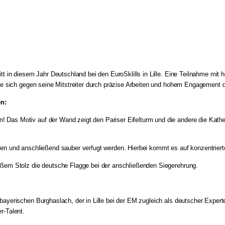
itt in diesem Jahr Deutschland bei den EuroSklills in Lille. Eine Teilnahme mi
zte sich gegen seine Mitstreiter durch präzise Arbeiten und hohem Engagement d
en:
Das Motiv auf der Wand zeigt den Pariser Eifelturm und die andere die Kathedr
den und anschließend sauber verfugt werden. Hierbei kommt es auf konzentrier
oßem Stolz die deutsche Flagge bei der anschließenden Siegerehrung.
ayerischen Burghaslach, der in Lille bei der EM zugleich als deutscher Experte 
r-Talent.