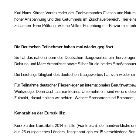
Karl-Hans Körner, Vorsitzender des Fachverbandes Fliesen und Naturs
hoher Anspannung und des Getümmels im Zuschauerbereich. Hier eine 
zu lassen. Eine Prüfung, welche Volker Rosenberg mit Bravur meistert
Die Deutschen Teilnehmer haben mal wieder geglänzt
So hat das nationalteam des Deutschen Baugewerbes ein hervorragendes
Dobruna und Marc Armbrüster sowie Silber für die beiden Straßenbaue
Die Leistungsfähigkeit des deutschen Baugewerbes hat sich wieder einma
Für Teilnahme deutscher Fliesenleger an internationalen Berufswettb
Werkzeuge. Denn auch als nur kleines Unternehmen, sind wir uns desse
Zukunkt, darauf sollten wir achten. Weitere Sponsoren sind Botamen
Kennzahlen der Eurosklills:
Kurz zu den EuroSkills 2014 in Lille (Frankreich): der handwerkliche
aus 25 europäischen Ländern. Insgesamt gab es 15 verschiedene Beruf