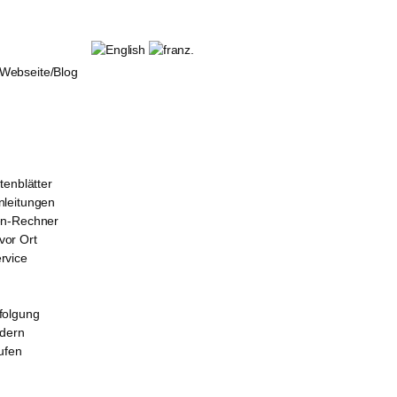
ebseite/Blog
tenblätter
leitungen
en-Rechner
or Ort
rvice
folgung
rdern
ufen