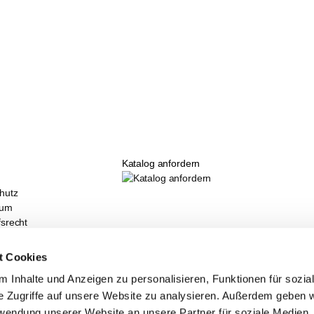
Katalog anfordern
hutz
sum
fsrecht
hm Newsletter
laschen Verbrauchsrechner
t Cookies
e bei KARL DAHM
 Inhalte und Anzeigen zu personalisieren, Funktionen für sozia
hm Online Shop
e Zugriffe auf unsere Website zu analysieren. Außerdem geben w
 und Seminare
uf dem neusten Stand
rwendung unserer Website an unsere Partner für soziale Medien