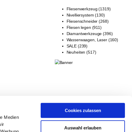
Fliesenwerkzeug (1319)
Nivelliersystem (130)
Fliesenschneider (268)
Fliesen legen (911)
Diamantwerkzeuge (396)
Wasserwaagen, Laser (160)
SALE (239)
Neuheiten (517)
Cookies zulassen
le Medien
ir
Auswahl erlauben
, Werbung