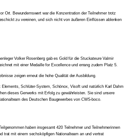
r Ort. Bewundernswert war die Konzentration der Teilnehmer trotz
chickt zu vereinen, und sich nicht von äußeren Einflüssen ablenken
senleger Volker Rosenberg gab es Gold für die Stuckateure Valmir
chnet mit einer Medaille for Excellence und errang zudem Platz 5.
ebnisse zeigen erneut die hohe Qualität der Ausbildung.
x Elements, Schlüter-System, Schönox, Visoft und natürlich Karl Dahm
hen dieses Gerwerks mit Erfolg zu gewährleisten. Sie sind unsere
as Nationalteam des Deutschen Baugewerbes von CWS-boco.
er. Teilgenommen haben insgesamt 420 Teilnehmer und Teilnehmerinnen
 trat mit einem sechsköpfigen Nationalteam an und vertrat