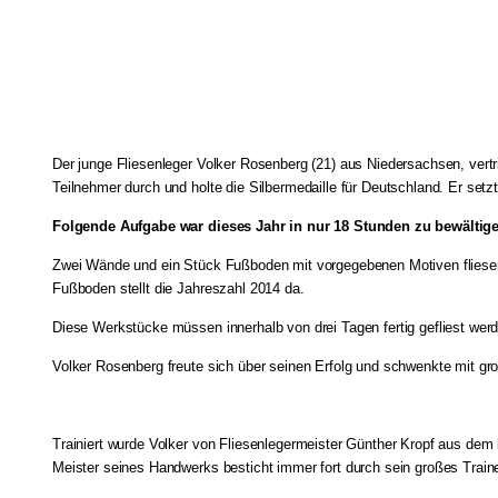
Der junge Fliesenleger Volker Rosenberg (21) aus Niedersachsen, vertr
Teilnehmer durch und holte die Silbermedaille für Deutschland. Er set
Folgende Aufgabe war dieses Jahr in nur 18 Stunden zu bewältig
Zwei Wände und ein Stück Fußboden mit vorgegebenen Motiven fliesen! 
Fußboden stellt die Jahreszahl 2014 da.
Diese Werkstücke müssen innerhalb von drei Tagen fertig gefliest wer
Volker Rosenberg freute sich über seinen Erfolg und schwenkte mit gr
Trainiert wurde Volker von Fliesenlegermeister Günther Kropf aus dem b
Meister seines Handwerks besticht immer fort durch sein großes Traine