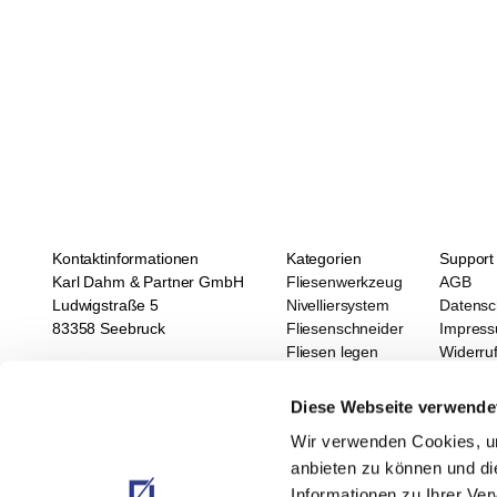
Kontaktinformationen
Kategorien
Support
Karl Dahm & Partner GmbH
Fliesenwerkzeug
AGB
Ludwigstraße 5
Nivelliersystem
Datensc
83358 Seebruck
Fliesenschneider
Impres
Fliesen legen
Widerru
Tel.: +49 8667 878 0
Diamantwerkzeuge
Karl Da
Fax.: +49 8667 878 200
Wasserwaagen, Laser
Gewinde
Diese Webseite verwende
E-Mail: info@dahm-werkzeuge.de
SALE
Karrier
Wir verwenden Cookies, um
Neuheiten
Karl Da
anbieten zu können und di
Termine
Newsletter abonnieren
Mit unserem Newsletter sind Sie immer a
Informationen zu Ihrer Ve