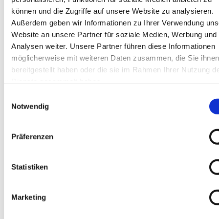
können und die Zugriffe auf unsere Website zu analysieren.
Knieschoner 
Außerdem geben wir Informationen zu Ihrer Verwendung uns
Kastenform, schwarz, 1 
Website an unsere Partner für soziale Medien, Werbung und
Analysen weiter. Unsere Partner führen diese Informationen
Paar, Art.-Nr. 10201
möglicherweise mit weiteren Daten zusammen, die Sie ihne
bereitgestellt haben oder die sie im Rahmen Ihrer Nutzung d
EUR
33,50
Exkl. MwSt
*
Dienste gesammelt haben.
EUR
39,87
Inkl. MwSt
*
Einwilligungsauswahl
Notwendig
Hydroschwamm Karl 
Präferenzen
Dahm, 18x11x6 cm Art.-
Nr. 10237
Statistiken
EUR
1,95
Exkl. MwSt
*
EUR
2,32
Inkl. MwSt
*
Marketing
Putzkelle, rostfrei