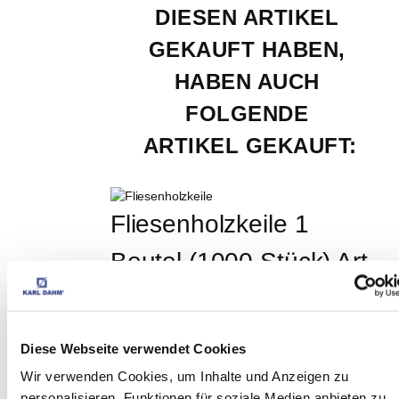
DIESEN ARTIKEL 
GEKAUFT HABEN, 
HABEN AUCH 
FOLGENDE 
ARTIKEL GEKAUFT:
Fliesenholzkeile 1 
Beutel (1000 Stück) Art.-
Nr. 10175
EUR
27,39
Exkl. MwSt
*
EUR
32,59
Inkl. MwSt
*
Diese Webseite verwendet Cookies
1000 Stück (€ 0,03 / Stück)
Wir verwenden Cookies, um Inhalte und Anzeigen zu
personalisieren, Funktionen für soziale Medien anbieten zu