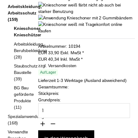
Arbeitskleidung,
Arbeitsschutz
(159)
Knieschoner,
Knieschützer
Arbeitskleidung,
Artikelnummer:
10194
Berufsbekleidung
EUR
33,90
Exkl. MwSt
*
(28)
EUR
40,34
Inkl. MwSt
*
zzgl. Versandkosten
Staubschutz
Baustelle
Auf Lager
(39)
Lieferzeit 1-3 Werktage (Ausland abweichend)
Gesamtsumme:
BG Bau
Stückpreis:
geförderte
Grundpreis:
Produkte
(11)
Spezialanwendungen
(168)
Verwandte