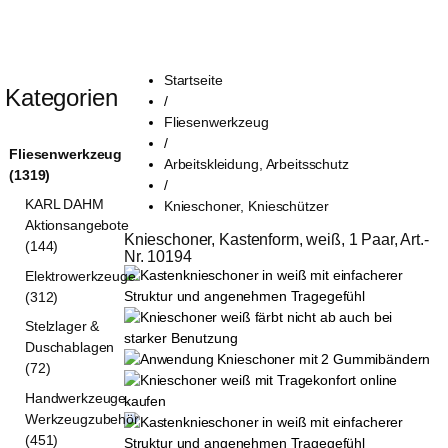
Startseite
Kategorien
/
Fliesenwerkzeug
/
Fliesenwerkzeug
Arbeitskleidung, Arbeitsschutz
(1319)
/
KARL DAHM
Knieschoner, Knieschützer
Aktionsangebote
Knieschoner, Kastenform, weiß, 1 Paar, Art.-
(144)
Nr. 10194
Elektrowerkzeuge
(312)
Stelzlager &
Duschablagen
(72)
Handwerkzeuge,
Werkzeugzubehör
(451)