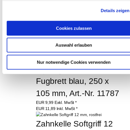
ab
EUR
4,95
Exkl. MwSt
*
Details zeigen
ab
EUR
5,89
Inkl. MwSt
*
Cookies zulassen
Plastik-Fliesenkeile 500 
Stück Art.-Nr. 10435
Auswahl erlauben
EUR
2,69
Exkl. MwSt
*
EUR
3,20
Inkl. MwSt
*
Nur notwendige Cookies verwenden
500 Stück (€ 0,01 / Stück)
Fugbrett blau, 250 x 
105 mm, Art.-Nr. 11787
EUR
9,99
Exkl. MwSt
*
EUR
11,89
Inkl. MwSt
*
Zahnkelle Softgriff 12 