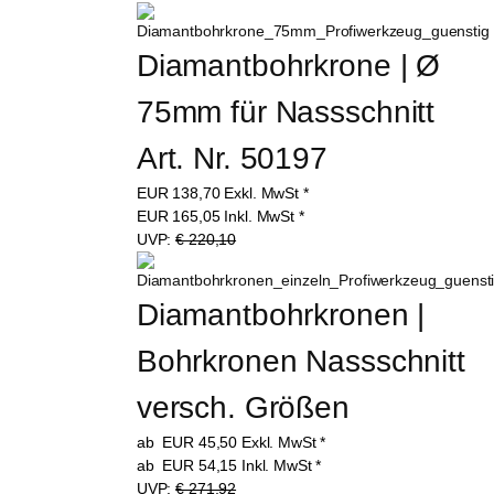
Diamantbohrkrone | Ø 
75mm für Nassschnitt 
Art. Nr. 50197
EUR
138,70
Exkl. MwSt
*
EUR
165,05
Inkl. MwSt
*
UVP:
€ 220,10
Diamantbohrkronen | 
Bohrkronen Nassschnitt 
versch. Größen
ab
EUR
45,50
Exkl. MwSt
*
ab
EUR
54,15
Inkl. MwSt
*
UVP:
€ 271,92