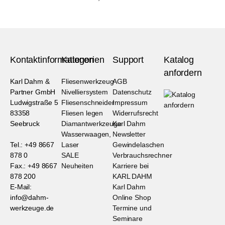
Kontaktinformationen
Kategorien
Support
Katalog
anfordern
Karl Dahm &
Fliesenwerkzeug
AGB
Partner GmbH
Nivelliersystem
Datenschutz
Ludwigstraße 5
Fliesenschneider
Impressum
83358
Fliesen legen
Widerrufsrecht
Seebruck
Diamantwerkzeuge
Karl Dahm
Wasserwaagen,
Newsletter
Tel.: +49 8667
Laser
Gewindelaschen
878 0
SALE
Verbrauchsrechner
Fax.: +49 8667
Neuheiten
Karriere bei
878 200
KARL DAHM
E-Mail:
Karl Dahm
info@dahm-
Online Shop
werkzeuge.de
Termine und
Seminare