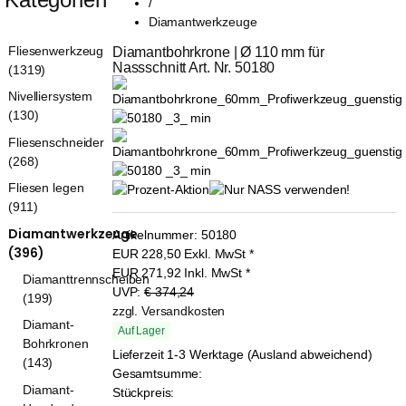
/
Diamantwerkzeuge
Fliesenwerkzeug
Diamantbohrkrone | Ø 110 mm für 
Nassschnitt Art. Nr. 50180
(1319)
Nivelliersystem
(130)
Fliesenschneider
(268)
Fliesen legen
(911)
Diamantwerkzeuge
Artikelnummer:
50180
(396)
EUR
228,50
Exkl. MwSt
*
EUR
271,92
Inkl. MwSt
*
Diamanttrennscheiben
UVP:
€ 374,24
(199)
zzgl. Versandkosten
Diamant-
Auf Lager
Bohrkronen
Lieferzeit 1-3 Werktage (Ausland abweichend)
(143)
Gesamtsumme:
Diamant-
Stückpreis: