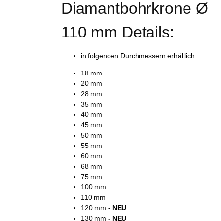
Diamantbohrkrone Ø 
110 mm Details:
in folgenden Durchmessern erhältlich:
18 mm
20 mm
28 mm
35 mm
40 mm
45 mm
50 mm
55 mm
60 mm
68 mm
75 mm
100 mm
110 mm
120 mm
- NEU
130 mm
- NEU