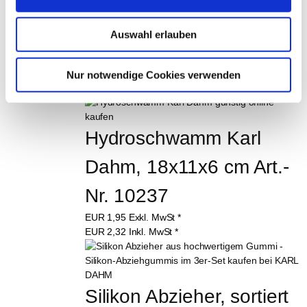
Fugbrett blau, 250 x 
Auswahl erlauben
105 mm, Art.-Nr. 11787
EUR
9,99
Exkl. MwSt
*
Nur notwendige Cookies verwenden
EUR
11,89
Inkl. MwSt
*
Hydroschwamm Karl 
Dahm, 18x11x6 cm Art.-
Nr. 10237
EUR
1,95
Exkl. MwSt
*
EUR
2,32
Inkl. MwSt
*
Silikon Abzieher, sortiert 