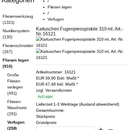
/
Fliesen legen
/
Fliesenwerkzeug
Verfugen
(1321)
Kartuschen Fugenpresspistole 310 ml, Art.-
Nivelliersystem
Nr. 16121
(130)
Fliesenschneider
(267)
Fliesen legen
(910)
Artikelnummer:
16121
Große
EUR
39,90
Exkl. MwSt
*
Fliesen
EUR
47,48
Inkl. MwSt
*
verlegen
zzgl. Versandkosten
(491)
Auf Lager
Fliesen-
Lieferzeit 1-3 Werktage (Ausland abweichend)
Waschsets
Gesamtsumme:
(291)
Stückpreis:
Verfugen
Grundpreis:
(258)