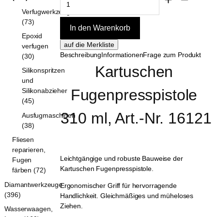
Verfugwerkzeuge
(73)
Epoxid
verfugen
Beschreibung
Informationen
Frage zum Produkt
(30)
Kartuschen 
Silikonspritzen
und
Fugenpresspistole 
Silikonabzieher
(45)
310 ml, Art.-Nr. 16121
Ausfugmaschinen
(38)
Fliesen
reparieren,
Leichtgängige und robuste Bauweise der
Fugen
Kartuschen Fugenpresspistole.
färben (72)
Diamantwerkzeuge
Ergonomischer Griff für hervorragende
(396)
Handlichkeit. Gleichmäßiges und müheloses
Ziehen.
Wasserwaagen,