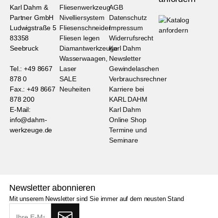
Karl Dahm &
Fliesenwerkzeug
AGB
Partner GmbH
Nivelliersystem
Datenschutz
Ludwigstraße 5
Fliesenschneider
Impressum
83358
Fliesen legen
Widerrufsrecht
Seebruck
Diamantwerkzeuge
Karl Dahm
Wasserwaagen,
Newsletter
Tel.: +49 8667
Laser
Gewindelaschen
878 0
SALE
Verbrauchsrechner
Fax.: +49 8667
Neuheiten
Karriere bei
878 200
KARL DAHM
E-Mail:
Karl Dahm
info@dahm-
Online Shop
werkzeuge.de
Termine und
Seminare
Newsletter abonnieren
Mit unserem Newsletter sind Sie immer auf dem neusten Stand