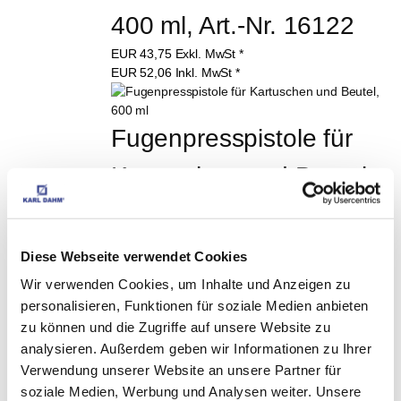
400 ml, Art.-Nr. 16122
EUR
43,75
Exkl. MwSt
*
EUR
52,06
Inkl. MwSt
*
Fugenpresspistole für 
Kartuschen und Beutel, 
600 ml, Art.-Nr. 16123
EUR
49,85
Exkl. MwSt
*
Diese Webseite verwendet Cookies
EUR
59,32
Inkl. MwSt
*
Wir verwenden Cookies, um Inhalte und Anzeigen zu
Spezialdüse Art.-Nr. 
personalisieren, Funktionen für soziale Medien anbieten
zu können und die Zugriffe auf unsere Website zu
10586
analysieren. Außerdem geben wir Informationen zu Ihrer
Verwendung unserer Website an unsere Partner für
EUR
0,19
Exkl. MwSt
*
soziale Medien, Werbung und Analysen weiter. Unsere
EUR
0,23
Inkl. MwSt
*