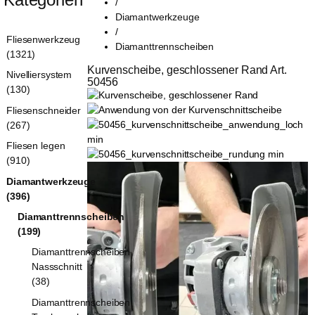
/
Diamantwerkzeuge
/
Fliesenwerkzeug
Diamanttrennscheiben
(1321)
Kurvenscheibe, geschlossener Rand Art. 
Nivelliersystem
50456
(130)
Fliesenschneider
(267)
Fliesen legen
(910)
Diamantwerkzeuge
(396)
Diamanttrennscheiben
(199)
Diamanttrennscheiben
Nassschnitt
(38)
Diamanttrennscheiben