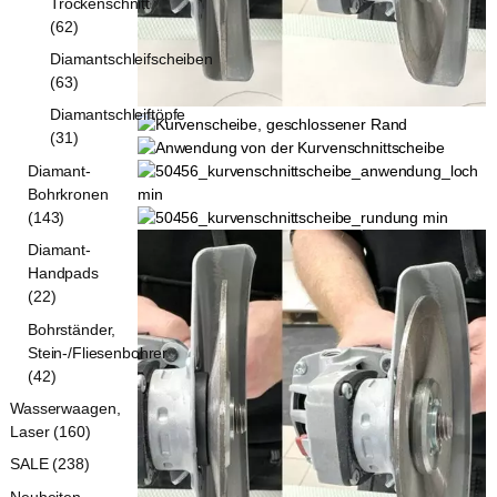
Trockenschnitt
(62)
Diamantschleifscheiben
(63)
Diamantschleiftöpfe
(31)
Diamant-
Bohrkronen
(143)
Diamant-
Handpads
(22)
Bohrständer,
Stein-/Fliesenbohrer
(42)
Wasserwaagen,
Laser (160)
SALE (238)
Neuheiten