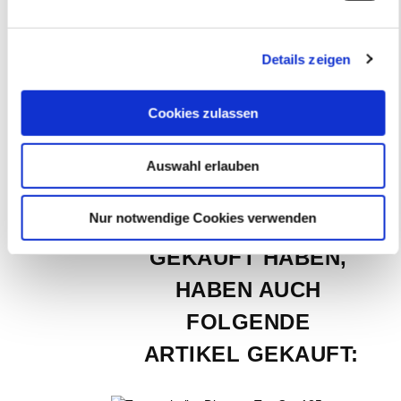
Diamant Schleifstein, 
Diamantschärfer Art.-Nr. 
Details zeigen
20050
EUR
43,98
Exkl. MwSt
*
Cookies zulassen
EUR
52,34
Inkl. MwSt
*
Auswahl erlauben
KUNDEN, DIE 
Nur notwendige Cookies verwenden
DIESEN ARTIKEL 
GEKAUFT HABEN, 
HABEN AUCH 
FOLGENDE 
ARTIKEL GEKAUFT: