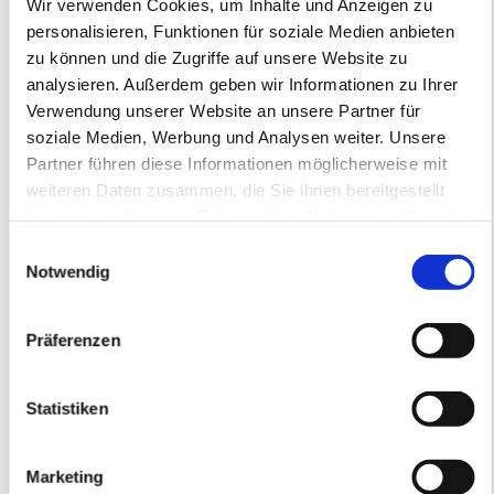
Wir verwenden Cookies, um Inhalte und Anzeigen zu
KÖNNTEN SIE AUCH 
personalisieren, Funktionen für soziale Medien anbieten
INTERESSIEREN:
zu können und die Zugriffe auf unsere Website zu
analysieren. Außerdem geben wir Informationen zu Ihrer
Verwendung unserer Website an unsere Partner für
soziale Medien, Werbung und Analysen weiter. Unsere
Flex Winkelschleifer, Art.-
Partner führen diese Informationen möglicherweise mit
Nr. 40253
weiteren Daten zusammen, die Sie ihnen bereitgestellt
haben oder die sie im Rahmen Ihrer Nutzung der Dienste
EUR
79,90
Exkl. MwSt
*
gesammelt haben.
Einwilligungsauswahl
EUR
95,08
Inkl. MwSt
*
Notwendig
Diamantpads Set Art.-
Präferenzen
Nr. 50380
EUR
99,80
Exkl. MwSt
*
Statistiken
EUR
118,76
Inkl. MwSt
*
Marketing