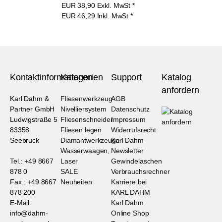
EUR
38,90
Exkl. MwSt
*
EUR
46,29
Inkl. MwSt
*
Kontaktinformationen
Kategorien
Support
Katalog
anfordern
Karl Dahm &
Fliesenwerkzeug
AGB
Partner GmbH
Nivelliersystem
Datenschutz
Ludwigstraße 5
Fliesenschneider
Impressum
83358
Fliesen legen
Widerrufsrecht
Seebruck
Diamantwerkzeuge
Karl Dahm
Wasserwaagen,
Newsletter
Tel.: +49 8667
Laser
Gewindelaschen
878 0
SALE
Verbrauchsrechner
Fax.: +49 8667
Neuheiten
Karriere bei
878 200
KARL DAHM
E-Mail:
Karl Dahm
info@dahm-
Online Shop