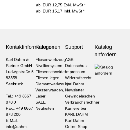
ab
EUR
12,75
Exkl. MwSt
*
ab
EUR
15,17
Inkl. MwSt
*
Kontaktinformationen
Kategorien
Support
Katalog
anfordern
Karl Dahm &
Fliesenwerkzeug
AGB
Partner GmbH
Nivelliersystem
Datenschutz
Ludwigstraße 5
Fliesenschneider
Impressum
83358
Fliesen legen
Widerrufsrecht
Seebruck
Diamantwerkzeuge
Karl Dahm
Wasserwaagen,
Newsletter
Tel.: +49 8667
Laser
Gewindelaschen
878 0
SALE
Verbrauchsrechner
Fax.: +49 8667
Neuheiten
Karriere bei
878 200
KARL DAHM
E-Mail:
Karl Dahm
info@dahm-
Online Shop