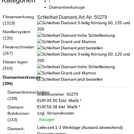
/
Diamantwerkzeuge
Fliesenwerkzeug
Schleifset Diamant, Art.-Nr. 50279
(1319)
Nivelliersystem
(130)
Fliesenschneider
(267)
Fliesen legen
(910)
Diamantwerkzeuge
(396)
Diamanttrennscheiben
Artikelnummer:
50279
(199)
EUR
49,90
Exkl. MwSt
*
EUR
59,38
Inkl. MwSt
*
Diamant-
zzgl. Versandkosten
Bohrkronen
(143)
Auf Lager
Lieferzeit 1-3 Werktage (Ausland abweichend)
Diamant-
Gesamtsumme: