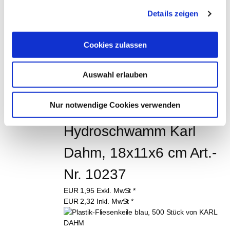
DIESEN ARTIKEL 
Details zeigen
GEKAUFT HABEN, 
HABEN AUCH 
Cookies zulassen
FOLGENDE 
ARTIKEL GEKAUFT:
Auswahl erlauben
Nur notwendige Cookies verwenden
Hydroschwamm Karl 
Dahm, 18x11x6 cm Art.-
Nr. 10237
EUR
1,95
Exkl. MwSt
*
EUR
2,32
Inkl. MwSt
*