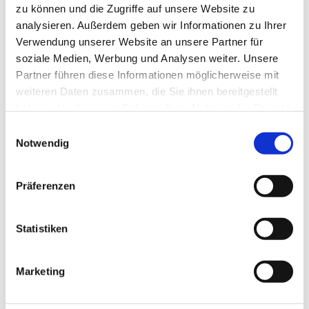
zu können und die Zugriffe auf unsere Website zu
Fächerscheiben, Ø 115 
analysieren. Außerdem geben wir Informationen zu Ihrer
Verwendung unserer Website an unsere Partner für
mm
soziale Medien, Werbung und Analysen weiter. Unsere
EUR
7,69
Exkl. MwSt
*
Partner führen diese Informationen möglicherweise mit
EUR
9,15
Inkl. MwSt
*
weiteren Daten zusammen, die Sie ihnen bereitgestellt
haben oder die sie im Rahmen Ihrer Nutzung der Dienste
gesammelt haben.
Einwilligungsauswahl
Diamant-Lamellen-
Notwendig
Scheibe 115mm K60, 
Präferenzen
Art Nr. 50478
EUR
58,95
Exkl. MwSt
*
Statistiken
EUR
70,15
Inkl. MwSt
*
Marketing
KUNDEN, DIE 