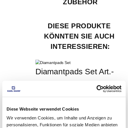
ZUBEHÖR
DIESE PRODUKTE 
KÖNNTEN SIE AUCH 
INTERESSIEREN:
Diamantpads Set Art.-
Nr. 50380
EUR
99,80
Exkl. MwSt
*
EUR
118,76
Inkl. MwSt
*
Diese Webseite verwendet Cookies
Wir verwenden Cookies, um Inhalte und Anzeigen zu
Jollyschleifscheiben - 
personalisieren, Funktionen für soziale Medien anbieten