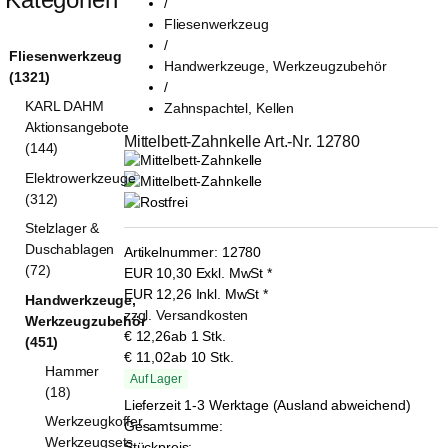
/
Fliesenwerkzeug
/
Fliesenwerkzeug
Handwerkzeuge, Werkzeugzubehör
(1321)
/
KARL DAHM
Zahnspachtel, Kellen
Aktionsangebote
Mittelbett-Zahnkelle Art.-Nr. 12780
(144)
Elektrowerkzeuge
(312)
Stelzlager &
Duschablagen
Artikelnummer:
12780
(72)
EUR
10,30
Exkl. MwSt
*
EUR
12,26
Inkl. MwSt
*
Handwerkzeuge,
zzgl. Versandkosten
Werkzeugzubehör
€ 12,26
ab 1 Stk.
(451)
€ 11,02
ab 10 Stk.
Hammer
Auf Lager
(18)
Lieferzeit 1-3 Werktage (Ausland abweichend)
Werkzeugkoffer,
Gesamtsumme:
Werkzeugsets
Stückpreis: