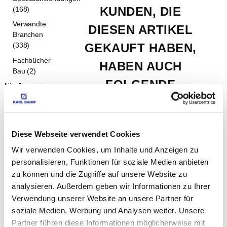
KUNDEN, DIE 
(168)
Verwandte
DIESEN ARTIKEL 
Branchen
GEKAUFT HABEN, 
(338)
Fachbücher
HABEN AUCH 
Bau (2)
FOLGENDE 
Nivelliersystem
(130)
ARTIKEL GEKAUFT:
Fliesenschneider
(267)
Diese Webseite verwendet Cookies
Fliesen legen
Sockelkelle
(910)
Wir verwenden Cookies, um Inhalte und Anzeigen zu
personalisieren, Funktionen für soziale Medien anbieten
Diamantwerkzeuge
EUR
5,98
Exkl. MwSt
*
(396)
zu können und die Zugriffe auf unsere Website zu
EUR
7,12
Inkl. MwSt
*
analysieren. Außerdem geben wir Informationen zu Ihrer
Wasserwaagen,
Zahnkelle rostfrei, 15 
Verwendung unserer Website an unsere Partner für
Laser (160)
soziale Medien, Werbung und Analysen weiter. Unsere
SALE (238)
mm mit Softgriff, Art.-Nr. 
Partner führen diese Informationen möglicherweise mit