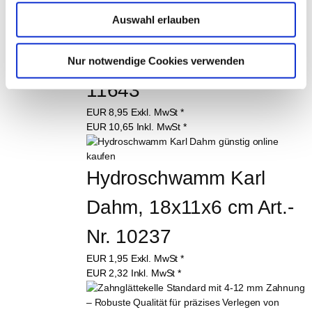
Auswahl erlauben
Zahnkelle Softgriff 12 
mm, rostfrei, Art.-Nr. 
Nur notwendige Cookies verwenden
11643
EUR
8,95
Exkl. MwSt
*
EUR
10,65
Inkl. MwSt
*
Hydroschwamm Karl 
Dahm, 18x11x6 cm Art.-
Nr. 10237
EUR
1,95
Exkl. MwSt
*
EUR
2,32
Inkl. MwSt
*