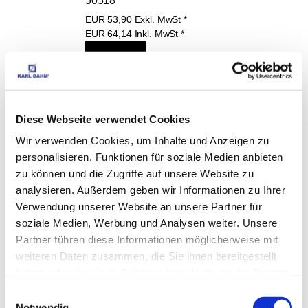
50518
EUR
53,90
Exkl. MwSt
*
EUR
64,14
Inkl. MwSt
*
DIESE PRODUKTE 
Diese Webseite verwendet Cookies
KÖNNTEN SIE AUCH 
Wir verwenden Cookies, um Inhalte und Anzeigen zu
personalisieren, Funktionen für soziale Medien anbieten
INTERESSIEREN:
zu können und die Zugriffe auf unsere Website zu
analysieren. Außerdem geben wir Informationen zu Ihrer
Verwendung unserer Website an unsere Partner für
soziale Medien, Werbung und Analysen weiter. Unsere
Flex Winkelschleifer, Art.-
Partner führen diese Informationen möglicherweise mit
Nr. 40253
weiteren Daten zusammen, die Sie ihnen bereitgestellt
haben oder die sie im Rahmen Ihrer Nutzung der Dienste
EUR
79,90
Exkl. MwSt
*
gesammelt haben.
Einwilligungsauswahl
EUR
95,08
Inkl. MwSt
*
Notwendig