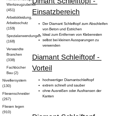
Dimant Schleiftopf - 
Werkzeugzubehör
(451)
Einsatzbereich
Arbeitskleidung,
Arbeitsschutz
Der Diamant Schleiftopf zum Abschleifen
(159)
von Beton und Estrichen
Ideal zum Entfernen von Kleberesten
Spezialanwendungen
selbst bei kleinen Aussparungen zu
(168)
verwenden
Verwandte
Branchen
Diamant Schleiftopf - 
(338)
Vorteil
Fachbücher
Bau (2)
hochwertiger Diamantschleiftopf
Nivelliersystem
extrem schnell und sauber
(130)
ohne Ausreißen oder Ausfransen der
Fliesenschneider
Kanten
(267)
Fliesen legen
(910)