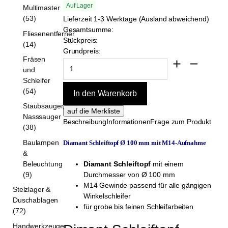
Auf Lager
Multimaster
(53)
Lieferzeit 1-3 Werktage (Ausland abweichend)
Gesamtsumme:
Fliesenentferner
Stückpreis:
(14)
Grundpreis:
Fräsen
und
Schleifer
(54)
Staubsauger,
Nasssauger
Beschreibung
Informationen
Frage zum Produkt
(38)
Baulampen
Diamant Schleiftopf Ø 100 mm mit M14-Aufnahme
&
Beleuchtung
Diamant Schleiftopf
mit einem
(9)
Durchmesser von Ø 100 mm
M14 Gewinde passend für alle gängigen
Stelzlager &
Winkelschleifer
Duschablagen
für grobe bis feinen Schleifarbeiten
(72)
Handwerkzeuge,