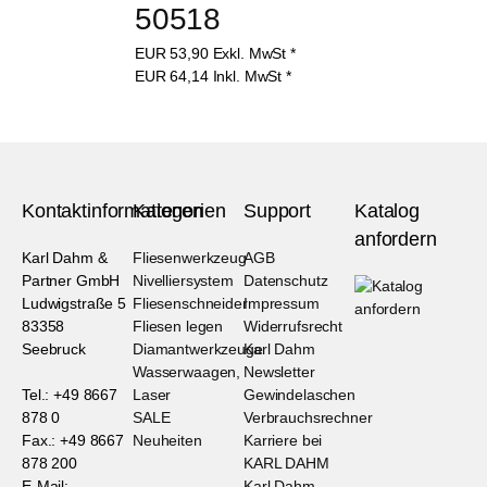
50518
EUR
53,90
Exkl. MwSt
*
EUR
64,14
Inkl. MwSt
*
Kontaktinformationen
Kategorien
Support
Katalog
anfordern
Karl Dahm &
Fliesenwerkzeug
AGB
Partner GmbH
Nivelliersystem
Datenschutz
Ludwigstraße 5
Fliesenschneider
Impressum
83358
Fliesen legen
Widerrufsrecht
Seebruck
Diamantwerkzeuge
Karl Dahm
Wasserwaagen,
Newsletter
Tel.: +49 8667
Laser
Gewindelaschen
878 0
SALE
Verbrauchsrechner
Fax.: +49 8667
Neuheiten
Karriere bei
878 200
KARL DAHM
E-Mail:
Karl Dahm