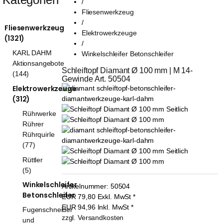
/
Fliesenwerkzeug
/
Fliesenwerkzeug
Elektrowerkzeuge
(1321)
/
KARL DAHM
Winkelschleifer Betonschleifer
Aktionsangebote
Schleiftopf Diamant Ø 100 mm | M 14-
(144)
Gewinde Art. 50504
Elektrowerkzeuge
(312)
Rührwerke
Rührer
Rührquirle
(77)
Rüttler
(5)
Winkelschleifer
Artikelnummer:
50504
Betonschleifer
EUR
79,80
Exkl. MwSt
*
EUR
94,96
Inkl. MwSt
*
Fugenschneider
zzgl. Versandkosten
und