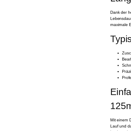
Dank der h
Lebensdauer
maximale Ef
Typi
Zusc
Bear
Schn
Präz
Prof
Einf
125
Mit einem 
Lauf und da