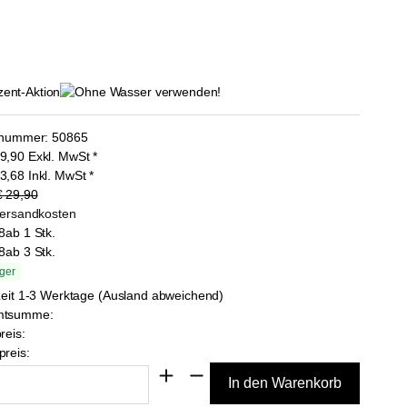
lnummer:
50865
9,90
Exkl. MwSt
*
3,68
Inkl. MwSt
*
€ 29,90
Versandkosten
8
ab 1 Stk.
8
ab 3 Stk.
ger
zeit 1-3 Werktage (Ausland abweichend)
mtsumme:
reis:
reis: