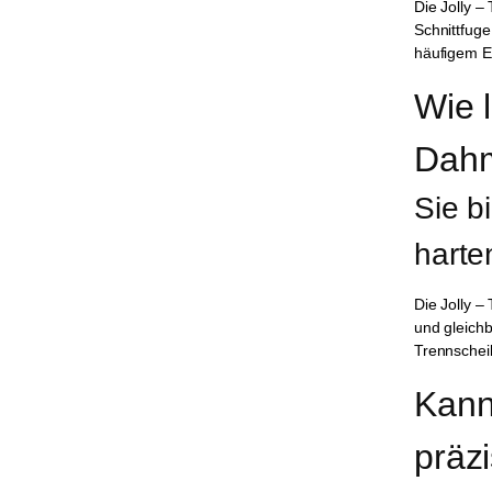
Die Jolly –
Schnittfuge
häufigem Ei
Wie 
Dah
Sie b
harte
Die Jolly –
und gleichb
Trennscheib
Kann
präz