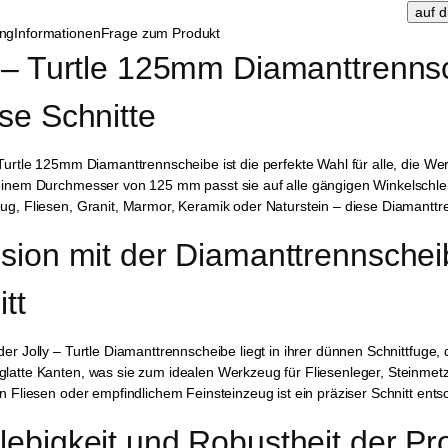
ung
Informationen
Frage zum Produkt
 – Turtle 125mm Diamanttrennsch
se Schnitte
 Turtle 125mm Diamanttrennscheibe ist die perfekte Wahl für alle, die Wer
einem Durchmesser von 125 mm passt sie auf alle gängigen Winkelschleife
ug, Fliesen, Granit, Marmor, Keramik oder Naturstein – diese Diamanttr
ision mit der Diamanttrennschei
tt
der Jolly – Turtle Diamanttrennscheibe liegt in ihrer dünnen Schnittfuge
glatte Kanten, was sie zum idealen Werkzeug für Fliesenleger, Steinmet
en Fliesen oder empfindlichem Feinsteinzeug ist ein präziser Schnitt en
lebigkeit und Robustheit der Pr