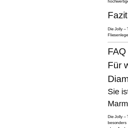
hochwertig
Fazit
Die Jolly –
Fliesenleg
FAQ 
Für w
Diam
Sie i
Marmo
Die Jolly –
besonders b