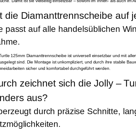
che. Damit ist sie vielseitig einsetzbar – sowohl im Innen- als auch im 
t die Diamanttrennscheibe auf j
ie passt auf alle handelsüblichen Wi
ahme.
 Turtle 125mm Diamanttrennscheibe ist universell einsetzbar und mit all
sgelegt sind. Die Montage ist unkompliziert, und durch ihre stabile Bau
hneidarbeiten sicher und komfortabel durchgeführt werden.
rch zeichnet sich die Jolly – T
nders aus?
berzeugt durch präzise Schnitte, lang
tzmöglichkeiten.