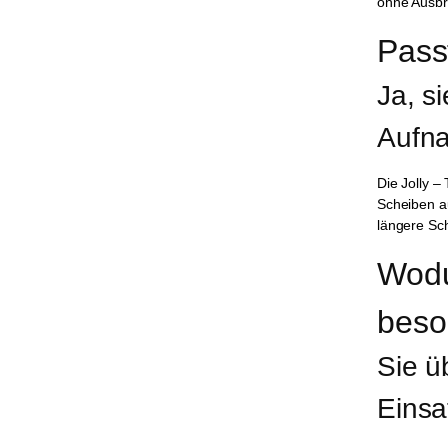
ohne Ausbrü
Pass
Ja, s
Aufn
Die Jolly –
Scheiben au
längere Sc
Wodu
beso
Sie ü
Einsa