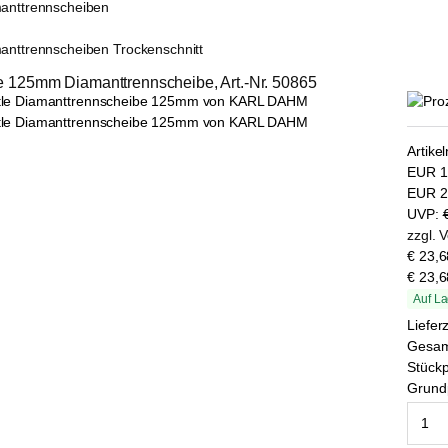
anttrennscheiben
anttrennscheiben Trockenschnitt
tle 125mm Diamanttrennscheibe, Art.-Nr. 50865
Artike
EUR
1
EUR
2
UVP:
zzgl. 
€ 23,6
€ 23,6
Auf La
Liefer
Gesa
Stückp
Grundp