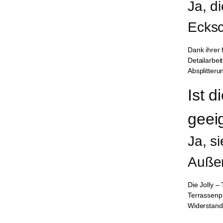
Ja, d
Ecksc
Dank ihrer 
Detailarbei
Absplitteru
Ist 
geei
Ja, s
Außen
Die Jolly –
Terrassenp
Widerstand