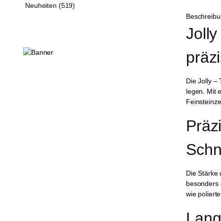
Neuheiten (519)
Beschreib
Jolly
präzi
Die Jolly –
legen. Mit 
Feinsteinze
Präz
Schni
Die Stärke 
besonders 
wie poliert
Lang