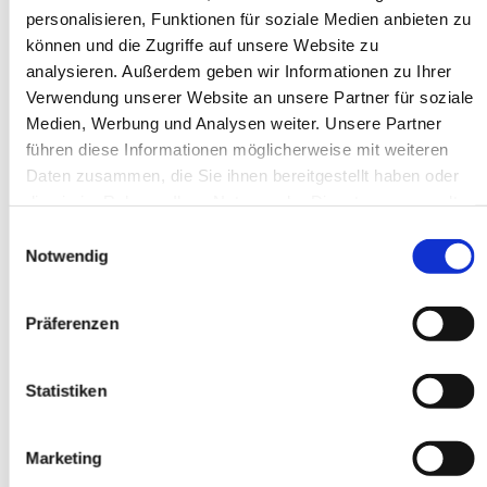
personalisieren, Funktionen für soziale Medien anbieten zu
Winkelschleifer elektrisch regelbar Art. 40264
können und die Zugriffe auf unsere Website zu
EUR
98,00
Exkl. MwSt
*
analysieren. Außerdem geben wir Informationen zu Ihrer
EUR
116,62
Inkl. MwSt
*
Verwendung unserer Website an unsere Partner für soziale
Medien, Werbung und Analysen weiter. Unsere Partner
führen diese Informationen möglicherweise mit weiteren
Daten zusammen, die Sie ihnen bereitgestellt haben oder
die sie im Rahmen Ihrer Nutzung der Dienste gesammelt
Diamanttrennscheibe Fire Rim Inferno Ø 115 
haben.
Einwilligungsauswahl
Notwendig
mm, Art.-Nr. 50374
EUR
12,90
Exkl. MwSt
*
EUR
15,35
Inkl. MwSt
*
Präferenzen
Statistiken
DIESE PRODUKTE 
Marketing
KÖNNTEN SIE AUCH 