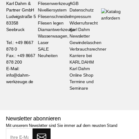
Karl Dahm &
Fliesenwerkzeug
AGB
Partner GmbH
Nivelliersystem
Datenschutz
Ludwigstraße 5
Fliesenschneider
Impressum
83358
Fliesen legen
Widerrufsrecht
Seebruck
Diamantwerkzeuge
Karl Dahm
Wasserwaagen,
Newsletter
Tel.: +49 8667
Laser
Gewindelaschen
878 0
SALE
Verbrauchsrechner
Fax.: +49 8667
Neuheiten
Karriere bei
878 200
KARL DAHM
E-Mail:
Karl Dahm
info@dahm-
Online Shop
werkzeuge.de
Termine und
Seminare
Newsletter abonnieren
Mit unserem Newsletter sind Sie immer auf dem neusten Stand