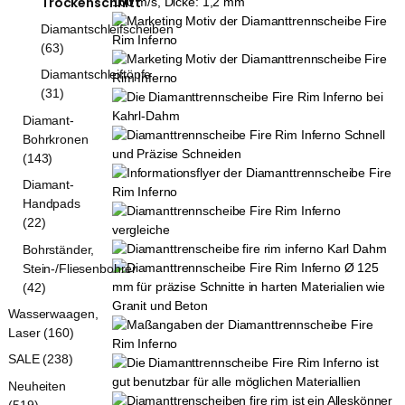
Trockenschnitt
Diamantschleifscheiben
(63)
Diamantschleiftöpfe
(31)
Diamant-
Bohrkronen
(143)
Diamant-
Handpads
(22)
Bohrständer,
Stein-/Fliesenbohrer
(42)
Wasserwaagen,
Laser (160)
SALE (238)
Neuheiten
(519)