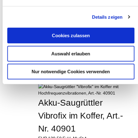
INTERESSIEREN:
Details zeigen
Cookies zulassen
Schleifstaubsauger 
Janvac 1600-H Power, 
Auswahl erlauben
Art.-Nr. 40589
Nur notwendige Cookies verwenden
EUR
1.089,00
Exkl. MwSt
*
EUR
1.295,91
Inkl. MwSt
*
Akku-Saugrüttler 
Vibrofix im Koffer, Art.-
Nr. 40901