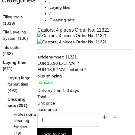
/
Laying tiles
/
Tiling tools
Cleaning sets
(1319)
Castors, 4 pieces Order No. 11321
Tile Leveling
System (130)
Tile cutter
(268)
articlenumber:
11321
Laying tiles
EUR
15,90
Excl. VAT
*
(911)
EUR
18,92
VAT included
*
plus shipping
Laying large
on stock
format tiles
(492)
Delivery time 1-3 days
Total
Cleaning
Unit price
sets (291)
base price
Professional
cleaning
for tiles
(79)