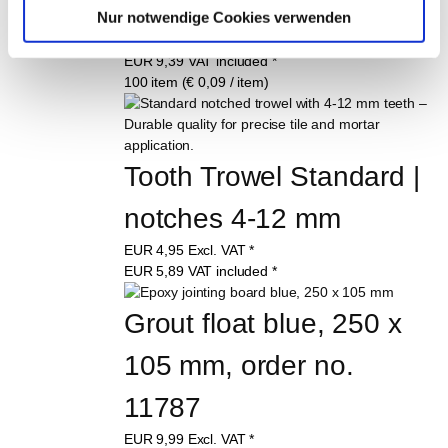
No. 12435
Nur notwendige Cookies verwenden
EUR
7,89
Excl. VAT
*
EUR
9,39
VAT included
*
100 item (€ 0,09 / item)
Tooth Trowel Standard | 
notches 4-12 mm
EUR
4,95
Excl. VAT
*
EUR
5,89
VAT included
*
Grout float blue, 250 x 
105 mm, order no. 
11787
EUR
9,99
Excl. VAT
*