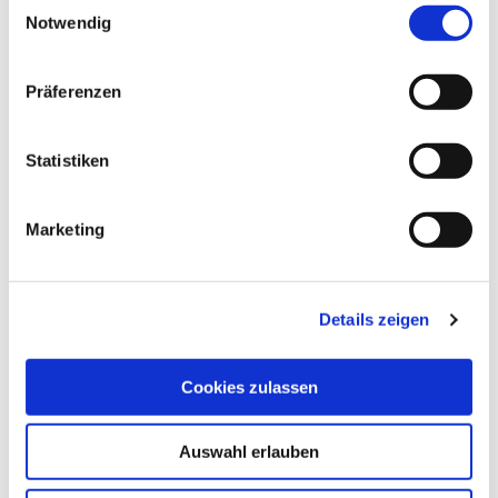
wash sets, 10 pcs. 
Notwendig
Order No. 11614
Präferenzen
EUR
5,49
Excl. VAT
*
EUR
6,53
VAT included
*
Statistiken
KARL DAHM® hydro 
Marketing
grouting sponge Order 
No. 10237
Details zeigen
EUR
1,95
Excl. VAT
*
EUR
2,32
VAT included
*
Cookies zulassen
Plastic sickle tile 
Auswahl erlauben
wedges, 100 Pcs, Order-