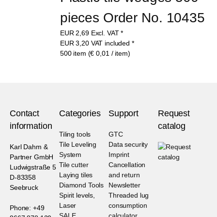
pieces Order No. 10435
EUR
2,69
Excl. VAT
*
EUR
3,20
VAT included
*
500 item (€ 0,01 / item)
Contact
Categories
Support
Request
information
catalog
Tiling tools
GTC
Tile Leveling
Data security
Karl Dahm &
System
Imprint
Partner GmbH
Tile cutter
Cancellation
Ludwigstraße 5
Laying tiles
and return
D-83358
Diamond Tools
Newsletter
Seebruck
Spirit levels,
Threaded lug
Laser
consumption
Phone: +49
SALE
calculator