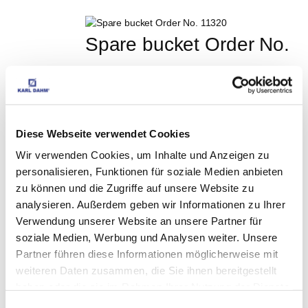
Spare bucket Order No. 
11320
EUR
16,99
Excl. VAT
*
EUR
20,22
VAT included
*
Diese Webseite verwendet Cookies
Roller washset Express, 
Wir verwenden Cookies, um Inhalte und Anzeigen zu
3 rollers Order No. 
personalisieren, Funktionen für soziale Medien anbieten
zu können und die Zugriffe auf unsere Website zu
11487
analysieren. Außerdem geben wir Informationen zu Ihrer
Verwendung unserer Website an unsere Partner für
EUR
72,90
Excl. VAT
*
soziale Medien, Werbung und Analysen weiter. Unsere
EUR
86,75
VAT included
*
Partner führen diese Informationen möglicherweise mit
weiteren Daten zusammen, die Sie ihnen bereitgestellt
Disposable bags for 
haben oder die sie im Rahmen Ihrer Nutzung der Dienste
gesammelt haben.
Einwilligungsauswahl